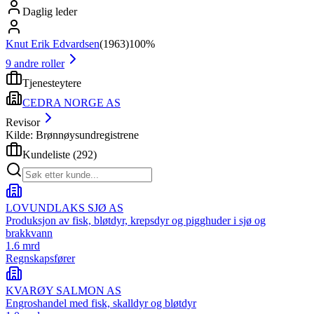
Daglig leder
Knut Erik Edvardsen
(
1963
)
100%
9
andre roller
Tjenesteytere
CEDRA NORGE AS
Revisor
Kilde: Brønnøysundregistrene
Kundeliste
(
292
)
LOVUNDLAKS SJØ AS
Produksjon av fisk, bløtdyr, krepsdyr og pigghuder i sjø og
brakkvann
1.6 mrd
Regnskapsfører
KVARØY SALMON AS
Engroshandel med fisk, skalldyr og bløtdyr