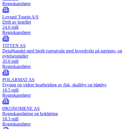
Regnskapsfører
Lovund Tourist A/S
Drift av hoteller
24.0 mill
Regnskapsfører
TITTEN AS
Detaljhandel med bredt vareutvalg med hovedvekt på nærings- og
nytelsesmidler
20.0 mill
Regnskapsfører
POLARMAT AS
Frysing og videre bearbeiding av fisk, skalldyr og bløtdyr
18.5 mill
Regnskapsfører
ØKONOMENE AS
Regnskapsføring og bokføring
18.3 mill
Regnskapsfører