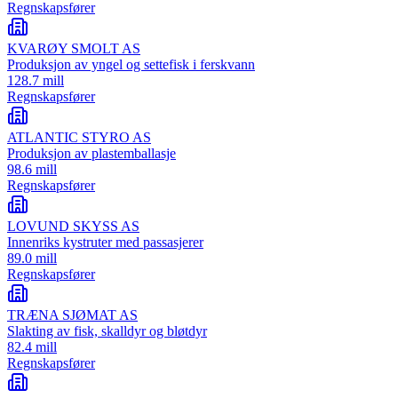
Regnskapsfører
KVARØY SMOLT AS
Produksjon av yngel og settefisk i ferskvann
128.7 mill
Regnskapsfører
ATLANTIC STYRO AS
Produksjon av plastemballasje
98.6 mill
Regnskapsfører
LOVUND SKYSS AS
Innenriks kystruter med passasjerer
89.0 mill
Regnskapsfører
TRÆNA SJØMAT AS
Slakting av fisk, skalldyr og bløtdyr
82.4 mill
Regnskapsfører