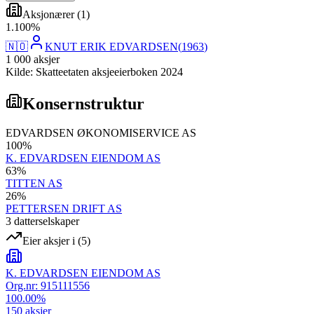
Aksjonærer
(
1
)
1
.
100
%
🇳🇴
KNUT ERIK EDVARDSEN
(
1963
)
1 000
aksjer
Kilde: Skatteetaten aksjeeierboken 2024
Konsernstruktur
EDVARDSEN ØKONOMISERVICE AS
100
%
K. EDVARDSEN EIENDOM AS
63
%
TITTEN AS
26
%
PETTERSEN DRIFT AS
3
datterselskap
er
Eier aksjer i
(
5
)
K. EDVARDSEN EIENDOM AS
Org.nr:
915111556
100.00
%
150
aksjer