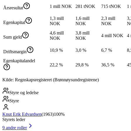
1 mill NOK
281 tNOK
715 tNOK
1
Årsresultat
1,3 mill
1,6 mill
2,3 mill
3,
Egenkapital
NOK
NOK
NOK
N
4,6 mill
3,8 mill
4 mill NOK
4
Sum gjeld
NOK
NOK
10,9 %
3,0 %
6,7 %
8
Driftsmargin
Egenkapitalandel
22,2 %
29,8 %
36,5 %
4
Kilde: Regnskapsregisteret (Brønnøysundregistrene)
Styre og ledelse
Styre
Knut Erik Edvardsen
(
1963
)
100%
Styrets leder
9
andre roller