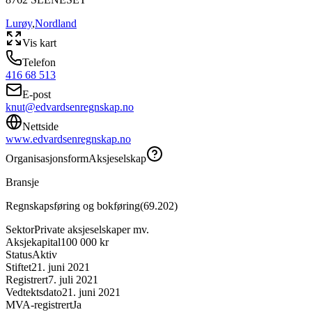
Lurøy
,
Nordland
Vis kart
Telefon
416 68 513
E-post
knut@edvardsenregnskap.no
Nettside
www.edvardsenregnskap.no
Organisasjonsform
Aksjeselskap
Bransje
Regnskapsføring og bokføring
(
69.202
)
Sektor
Private aksjeselskaper mv.
Aksjekapital
100 000 kr
Status
Aktiv
Stiftet
21. juni 2021
Registrert
7. juli 2021
Vedtektsdato
21. juni 2021
MVA-registrert
Ja