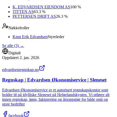
K. EDVARDSEN EIENDOM AS
100 %
TITTEN AS
63.3 %
PETTERSEN DRIFT AS
26.3 %
Nøkkelroller
Knut Erik Edvardsen
Styreleder
Se alle (3)
→
Digitalt
Oppdatert
2. jan. 2026
edvardsenregnskap.no
Regnskap | Edvardsen Økonomiservice | Sleneset
Edvardsen Økonomiservice er et autorisert regnskapskontor som
holder til på idylliske Sleneset på Helgelandskysten. Vi utfører alt
innen regnskap, lønn, fakturering og årsoppgjør for både små og
store bedrifter
facebook