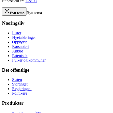
Et prosjekt fra
D&CO
Bytt tema
Bytt tema
Næringsliv
Lister
Nyetableringer
Opphørte
Børsnotert
Anbud
Patentsok
Fylker og kommuner
Det offentlige
Staten
Stortinget
Regjeringen
Politikere
Produkter
beta