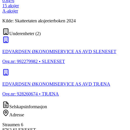
0.84
%
15
aksjer
A-aksjer
Kilde: Skatteetaten aksjeeierboken 2024
Underenheter
(
2
)
EDVARDSEN ØKONOMISERVICE AS AVD SLENESET
Org.nr:
992279982
• SLENESET
EDVARDSEN ØKONOMISERVICE AS AVD TRÆNA
Org.nr:
928260674
• TRÆNA
Selskapsinformasjon
Adresse
Straumen 6
8762
SLENESET