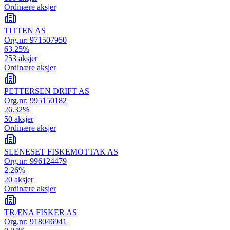
Ordinære aksjer
TITTEN AS
Org.nr:
971507950
63.25
%
253
aksjer
Ordinære aksjer
PETTERSEN DRIFT AS
Org.nr:
995150182
26.32
%
50
aksjer
Ordinære aksjer
SLENESET FISKEMOTTAK AS
Org.nr:
996124479
2.26
%
20
aksjer
Ordinære aksjer
TRÆNA FISKER AS
Org.nr:
918046941