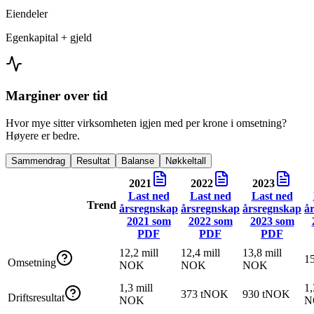
Eiendeler
Egenkapital + gjeld
Marginer over tid
Hvor mye sitter virksomheten igjen med per krone i omsetning?
Høyere er bedre.
Sammendrag
Resultat
Balanse
Nøkkeltall
2021
2022
2023
Last ned
Last ned
Last ned
Trend
årsregnskap
årsregnskap
årsregnskap
å
2021
som
2022
som
2023
som
PDF
PDF
PDF
12,2 mill
12,4 mill
13,8 mill
1
Omsetning
NOK
NOK
NOK
1,3 mill
1,
373 tNOK
930 tNOK
Driftsresultat
NOK
N