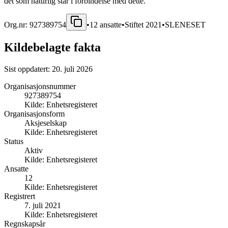
det som naturlig står i forbindelse med dette.
Org.nr:
927389754
•
12
ansatte
•
Stiftet
2021
•
SLENESET
Kildebelagte fakta
Sist oppdatert:
20. juli 2026
Organisasjonsnummer
927389754
Kilde:
Enhetsregisteret
Organisasjonsform
Aksjeselskap
Kilde:
Enhetsregisteret
Status
Aktiv
Kilde:
Enhetsregisteret
Ansatte
12
Kilde:
Enhetsregisteret
Registrert
7. juli 2021
Kilde:
Enhetsregisteret
Regnskapsår