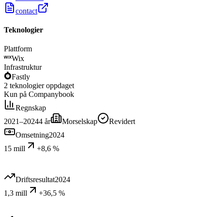
contact
Teknologier
Plattform
Wix
Infrastruktur
Fastly
2
teknologier
oppdaget
Kun på Companybook
Regnskap
2021–2024
4
år
Morselskap
Revidert
Omsetning
2024
15 mill
+8,6 %
Driftsresultat
2024
1,3 mill
+36,5 %