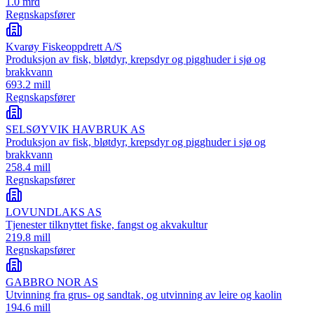
1.0 mrd
Regnskapsfører
Kvarøy Fiskeoppdrett A/S
Produksjon av fisk, bløtdyr, krepsdyr og pigghuder i sjø og
brakkvann
693.2 mill
Regnskapsfører
SELSØYVIK HAVBRUK AS
Produksjon av fisk, bløtdyr, krepsdyr og pigghuder i sjø og
brakkvann
258.4 mill
Regnskapsfører
LOVUNDLAKS AS
Tjenester tilknyttet fiske, fangst og akvakultur
219.8 mill
Regnskapsfører
GABBRO NOR AS
Utvinning fra grus- og sandtak, og utvinning av leire og kaolin
194.6 mill