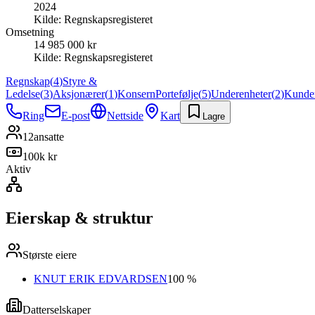
2024
Kilde:
Regnskapsregisteret
Omsetning
14 985 000 kr
Kilde:
Regnskapsregisteret
Regnskap
(
4
)
Styre &
Ledelse
(
3
)
Aksjonærer
(
1
)
Konsern
Portefølje
(
5
)
Underenheter
(
2
)
Kunde
Ring
E-post
Nettside
Kart
Lagre
12
ansatte
100k kr
Aktiv
Eierskap & struktur
Største eiere
KNUT ERIK EDVARDSEN
100 %
Datterselskaper