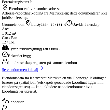
Foretaksregisteret
Ja
Eiendom ved virksomhetsadressen
Adresse-/koordinatkobling fra Matrikkelen; dette dokumenterer ikke
juridisk eierskap.
Grunneiendom
Lurøy
Uavklart eierskap
1834-12/161-0
Areal
1 012 m²
Gnr / Bnr
12
/
161
Hytter, fritidsbygning
(
Tatt i bruk
)
Bekreftet bygg
1
andre selskap
registrert på samme eiendom
Se eiendommen i detalj
Eiendomsdata fra Kartverket Matrikkelen via Geonorge. Koblingen
baseres på spatial join (selskapets geocodede koordinat ligger inni
eiendomsgrensen) — kan inkludere naboeiendommer hvis
koordinatet er upresist.
Hendelser