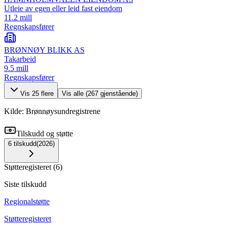
Utleie av egen eller leid fast eiendom
11.2 mill
Regnskapsfører
BRØNNØY BLIKK AS
Takarbeid
9.5 mill
Regnskapsfører
Vis
25
flere
Vis alle (
267
gjenstående)
Kilde: Brønnøysundregistrene
Tilskudd og støtte
6
tilskudd
(
2026
)
Støtteregisteret
(
6
)
Siste tilskudd
Regionalstøtte
Støtteregisteret