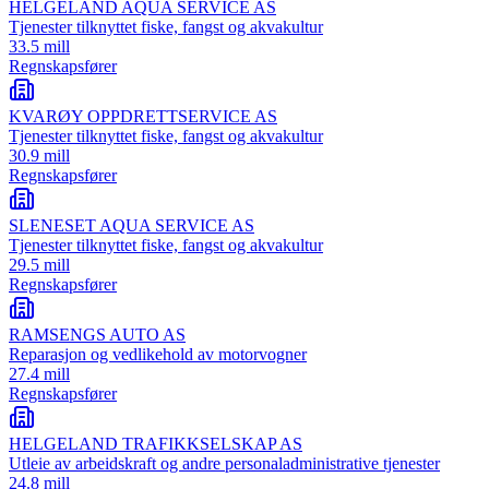
HELGELAND AQUA SERVICE AS
Tjenester tilknyttet fiske, fangst og akvakultur
33.5 mill
Regnskapsfører
KVARØY OPPDRETTSERVICE AS
Tjenester tilknyttet fiske, fangst og akvakultur
30.9 mill
Regnskapsfører
SLENESET AQUA SERVICE AS
Tjenester tilknyttet fiske, fangst og akvakultur
29.5 mill
Regnskapsfører
RAMSENGS AUTO AS
Reparasjon og vedlikehold av motorvogner
27.4 mill
Regnskapsfører
HELGELAND TRAFIKKSELSKAP AS
Utleie av arbeidskraft og andre personaladministrative tjenester
24.8 mill