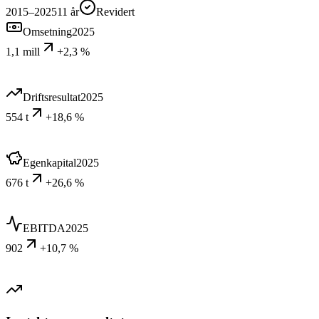
2015–2025
11
år
Revidert
Omsetning
2025
1,1 mill
+2,3 %
Driftsresultat
2025
554 t
+18,6 %
Egenkapital
2025
676 t
+26,6 %
EBITDA
2025
902
+10,7 %