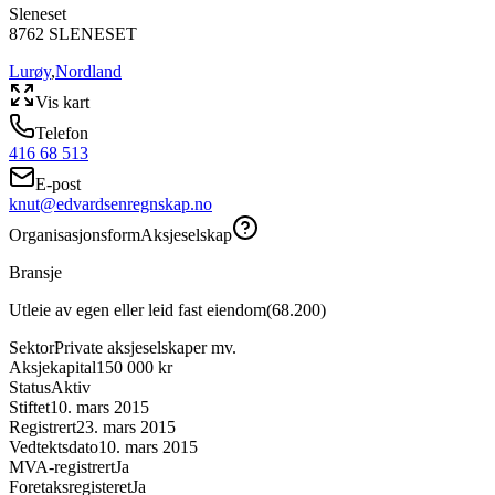
Sleneset
8762
SLENESET
Lurøy
,
Nordland
Vis kart
Telefon
416 68 513
E-post
knut@edvardsenregnskap.no
Organisasjonsform
Aksjeselskap
Bransje
Utleie av egen eller leid fast eiendom
(
68.200
)
Sektor
Private aksjeselskaper mv.
Aksjekapital
150 000 kr
Status
Aktiv
Stiftet
10. mars 2015
Registrert
23. mars 2015
Vedtektsdato
10. mars 2015
MVA-registrert
Ja
Foretaksregisteret
Ja