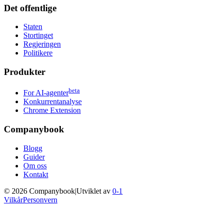
Det offentlige
Staten
Stortinget
Regjeringen
Politikere
Produkter
beta
For AI-agenter
Konkurrentanalyse
Chrome Extension
Companybook
Blogg
Guider
Om oss
Kontakt
©
2026
Companybook
|
Utviklet av
0-1
Vilkår
Personvern