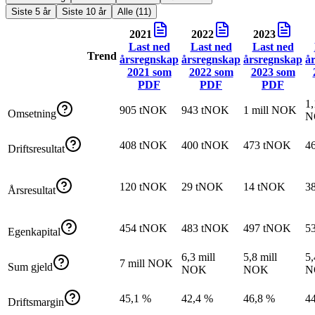
Siste 5 år
Siste 10 år
Alle (11)
2021
2022
2023
Last ned
Last ned
Last ned
Trend
årsregnskap
årsregnskap
årsregnskap
å
2021
som
2022
som
2023
som
PDF
PDF
PDF
1,
905 tNOK
943 tNOK
1 mill NOK
Omsetning
N
408 tNOK
400 tNOK
473 tNOK
4
Driftsresultat
120 tNOK
29 tNOK
14 tNOK
3
Årsresultat
454 tNOK
483 tNOK
497 tNOK
5
Egenkapital
6,3 mill
5,8 mill
5,
7 mill NOK
Sum gjeld
NOK
NOK
N
45,1 %
42,4 %
46,8 %
4
Driftsmargin