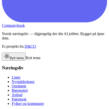
Companybook
Norsk næringsliv — tilgjengelig der din AI jobber. Bygget på åpne
data.
Et prosjekt fra
D&CO
Bytt tema
Bytt tema
Næringsliv
Lister
Nyetableringer
Opphørte
Børsnotert
Anbud
Patentsok
Fylker og kommuner