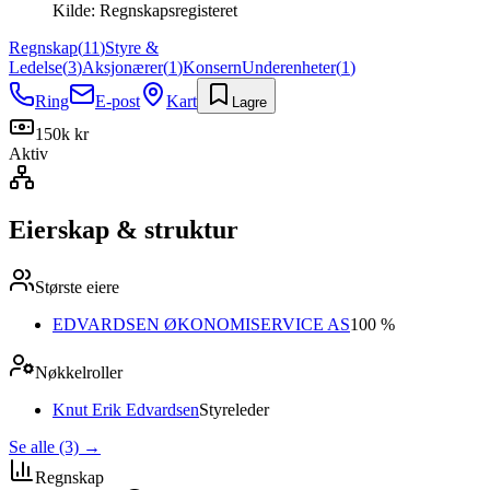
Kilde:
Regnskapsregisteret
Regnskap
(
11
)
Styre &
Ledelse
(
3
)
Aksjonærer
(
1
)
Konsern
Underenheter
(
1
)
Ring
E-post
Kart
Lagre
150k kr
Aktiv
Eierskap & struktur
Største eiere
EDVARDSEN ØKONOMISERVICE AS
100 %
Nøkkelroller
Knut Erik Edvardsen
Styreleder
Se alle (3)
→
Regnskap