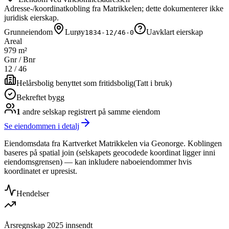
Adresse-/koordinatkobling fra Matrikkelen; dette dokumenterer ikke
juridisk eierskap.
Grunneiendom
Lurøy
Uavklart eierskap
1834-12/46-0
Areal
979 m²
Gnr / Bnr
12
/
46
Helårsbolig benyttet som fritidsbolig
(
Tatt i bruk
)
Bekreftet bygg
1
andre selskap
registrert på samme eiendom
Se eiendommen i detalj
Eiendomsdata fra Kartverket Matrikkelen via Geonorge. Koblingen
baseres på spatial join (selskapets geocodede koordinat ligger inni
eiendomsgrensen) — kan inkludere naboeiendommer hvis
koordinatet er upresist.
Hendelser
Årsregnskap 2025 innsendt