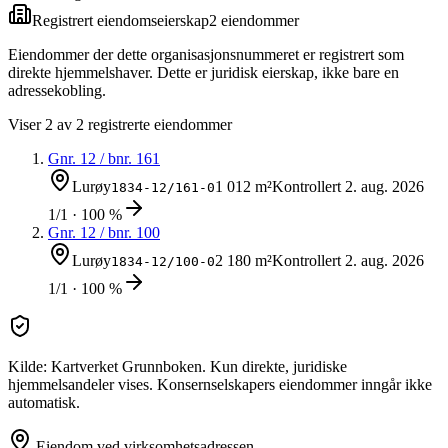
Registrert eiendomseierskap
2
eiendom
mer
Eiendommer der dette organisasjonsnummeret er registrert som
direkte hjemmelshaver. Dette er juridisk eierskap, ikke bare en
adressekobling.
Viser
2
av
2
registrerte eiendommer
Gnr.
12
/ bnr.
161
Lurøy
1 012 m²
Kontrollert
2. aug. 2026
1834-12/161-0
1/1 · 100 %
Gnr.
12
/ bnr.
100
Lurøy
2 180 m²
Kontrollert
2. aug. 2026
1834-12/100-0
1/1 · 100 %
Kilde: Kartverket Grunnboken. Kun direkte, juridiske
hjemmelsandeler vises. Konsernselskapers eiendommer inngår ikke
automatisk.
Eiendom ved virksomhetsadressen