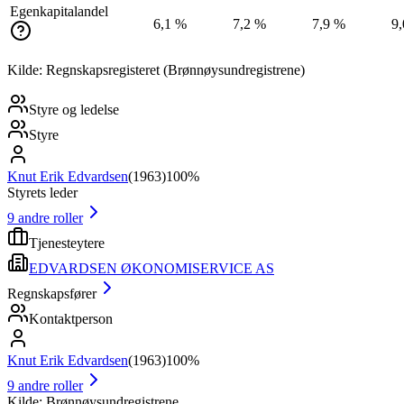
Egenkapitalandel
6,1 %
7,2 %
7,9 %
9
Kilde: Regnskapsregisteret (Brønnøysundregistrene)
Styre og ledelse
Styre
Knut Erik Edvardsen
(
1963
)
100%
Styrets leder
9
andre roller
Tjenesteytere
EDVARDSEN ØKONOMISERVICE AS
Regnskapsfører
Kontaktperson
Knut Erik Edvardsen
(
1963
)
100%
9
andre roller
Kilde: Brønnøysundregistrene