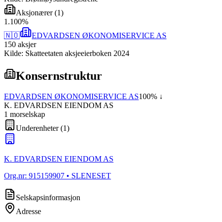
Aksjonærer
(
1
)
1
.
100
%
🇳🇴
EDVARDSEN ØKONOMISERVICE AS
150
aksjer
Kilde: Skatteetaten aksjeeierboken 2024
Konsernstruktur
EDVARDSEN ØKONOMISERVICE AS
100
% ↓
K. EDVARDSEN EIENDOM AS
1
morselskap
Underenheter
(
1
)
K. EDVARDSEN EIENDOM AS
Org.nr:
915159907
• SLENESET
Selskapsinformasjon
Adresse