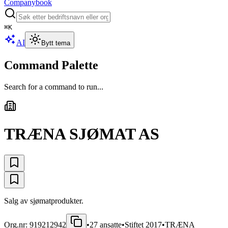
Companybook
⌘
K
AI
Bytt tema
Command Palette
Search for a command to run...
TRÆNA SJØMAT AS
Salg av sjømatprodukter.
Org.nr:
919212942
•
27
ansatte
•
Stiftet
2017
•
TRÆNA