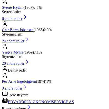
Sverre Hyttan
(
1967
)
2.5%
Styrets leder
6
andre roller
Geir Børre Johansen
(
1965
)
2.9%
Styremedlem
24
andre roller
Yngve Myhre
(
1969
)
7.1%
Styremedlem
20
andre roller
Daglig leder
Per-Arne Ingebrigtsen
(
1974
)
1%
3
andre roller
Tjenesteytere
EDVARDSEN ØKONOMISERVICE AS
Regnskapsfører