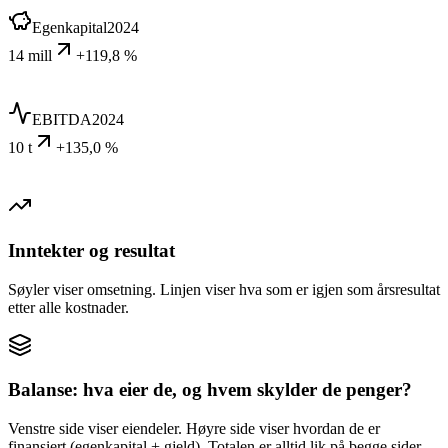
Egenkapital
2024
14 mill
+119,8 %
EBITDA
2024
10 t
+135,0 %
Inntekter og resultat
Søyler viser omsetning. Linjen viser hva som er igjen som årsresultat
etter alle kostnader.
Balanse: hva eier de, og hvem skylder de penger?
Venstre side viser eiendeler. Høyre side viser hvordan de er
finansiert (egenkapital + gjeld). Totalen er alltid lik på begge sider.