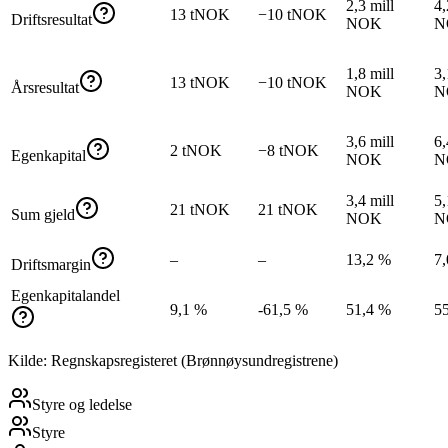
2,3 mill
4,
13 tNOK
−10 tNOK
Driftsresultat
NOK
N
1,8 mill
3,
13 tNOK
−10 tNOK
Årsresultat
NOK
N
3,6 mill
6,
2 tNOK
−8 tNOK
Egenkapital
NOK
N
3,4 mill
5,
21 tNOK
21 tNOK
Sum gjeld
NOK
N
–
–
13,2 %
7
Driftsmargin
Egenkapitalandel
9,1 %
-61,5 %
51,4 %
5
Kilde: Regnskapsregisteret (Brønnøysundregistrene)
Styre og ledelse
Styre