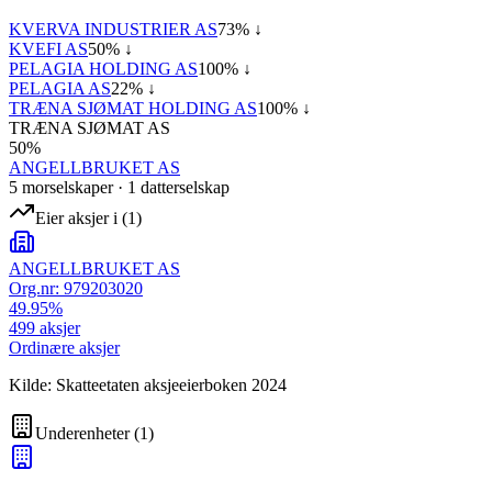
KVERVA INDUSTRIER AS
73
% ↓
KVEFI AS
50
% ↓
PELAGIA HOLDING AS
100
% ↓
PELAGIA AS
22
% ↓
TRÆNA SJØMAT HOLDING AS
100
% ↓
TRÆNA SJØMAT AS
50
%
ANGELLBRUKET AS
5
morselskap
er
·
1
datterselskap
Eier aksjer i
(
1
)
ANGELLBRUKET AS
Org.nr:
979203020
49.95
%
499
aksjer
Ordinære aksjer
Kilde: Skatteetaten aksjeeierboken 2024
Underenheter
(
1
)