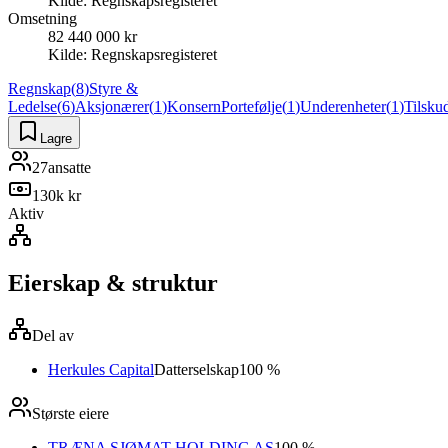
Kilde:
Regnskapsregisteret
Omsetning
82 440 000 kr
Kilde:
Regnskapsregisteret
Regnskap
(
8
)
Styre &
Ledelse
(
6
)
Aksjonærer
(
1
)
Konsern
Portefølje
(
1
)
Underenheter
(
1
)
Tilsku
Lagre
27
ansatte
130k kr
Aktiv
Eierskap & struktur
Del av
Herkules Capital
Datterselskap
100 %
Største eiere
TRÆNA SJØMAT HOLDING AS
100 %