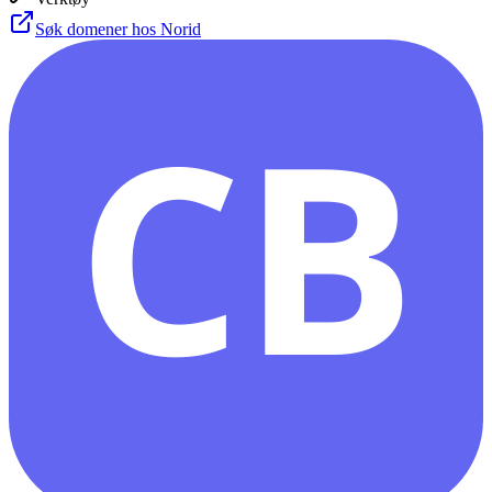
Søk domener hos Norid
CB