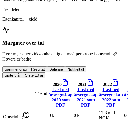
Eiendeler
Egenkapital + gjeld
Marginer over tid
Hvor mye sitter virksomheten igjen med per krone i omsetning?
Høyere er bedre.
Sammendrag
Resultat
Balanse
Nøkkeltall
Siste 5 år
Siste 10 år
2020
2021
2022
Last ned
Last ned
Last ned
Trend
årsregnskap
årsregnskap
årsregnskap
å
2020
som
2021
som
2022
som
PDF
PDF
PDF
17,3 mill
0 kr
0 kr
6
Omsetning
NOK