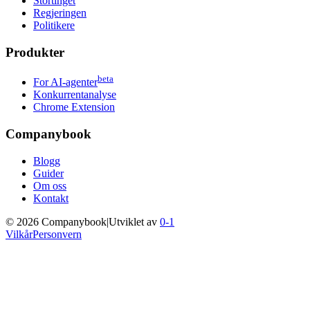
Stortinget
Regjeringen
Politikere
Produkter
beta
For AI-agenter
Konkurrentanalyse
Chrome Extension
Companybook
Blogg
Guider
Om oss
Kontakt
©
2026
Companybook
|
Utviklet av
0-1
Vilkår
Personvern