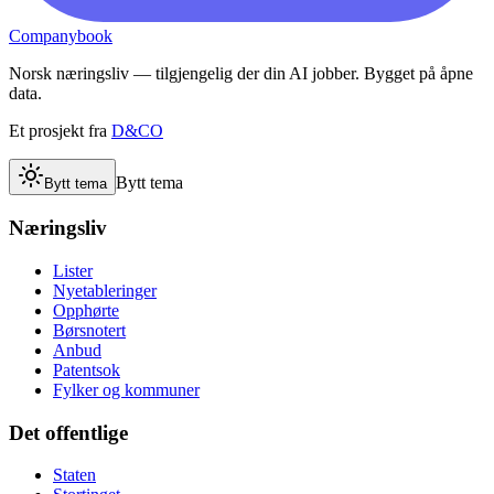
Companybook
Norsk næringsliv — tilgjengelig der din AI jobber. Bygget på åpne
data.
Et prosjekt fra
D&CO
Bytt tema
Bytt tema
Næringsliv
Lister
Nyetableringer
Opphørte
Børsnotert
Anbud
Patentsok
Fylker og kommuner
Det offentlige
Staten