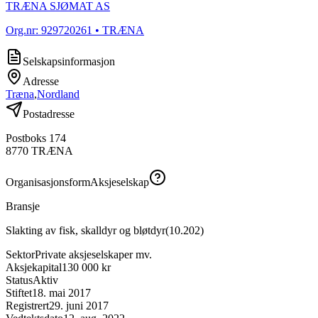
TRÆNA SJØMAT AS
Org.nr:
929720261
• TRÆNA
Selskapsinformasjon
Adresse
Træna
,
Nordland
Postadresse
Postboks 174
8770
TRÆNA
Organisasjonsform
Aksjeselskap
Bransje
Slakting av fisk, skalldyr og bløtdyr
(
10.202
)
Sektor
Private aksjeselskaper mv.
Aksjekapital
130 000 kr
Status
Aktiv
Stiftet
18. mai 2017
Registrert
29. juni 2017