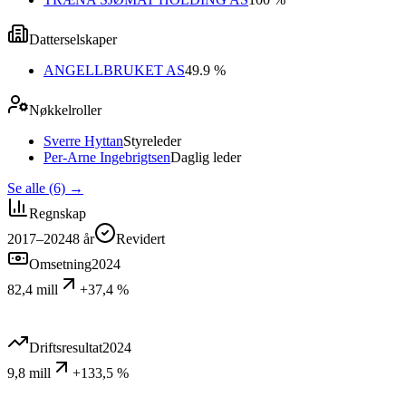
Datterselskaper
ANGELLBRUKET AS
49.9 %
Nøkkelroller
Sverre Hyttan
Styreleder
Per-Arne Ingebrigtsen
Daglig leder
Se alle (6)
→
Regnskap
2017–2024
8
år
Revidert
Omsetning
2024
82,4 mill
+37,4 %
Driftsresultat
2024
9,8 mill
+133,5 %