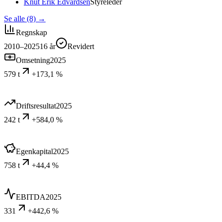
Knut Erik Edvardsen
Styreleder
Se alle (8)
→
Regnskap
2010–2025
16
år
Revidert
Omsetning
2025
579 t
+173,1 %
Driftsresultat
2025
242 t
+584,0 %
Egenkapital
2025
758 t
+44,4 %
EBITDA
2025
331
+442,6 %