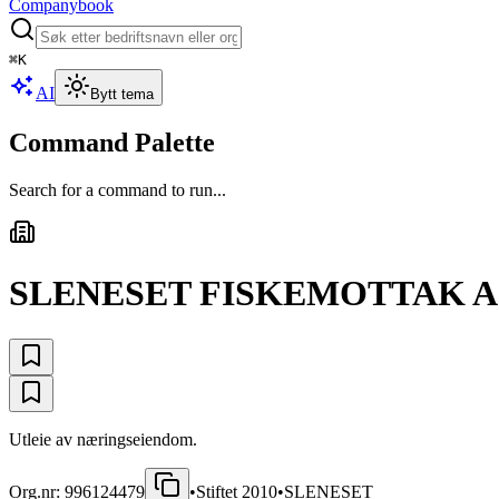
Companybook
⌘
K
AI
Bytt tema
Command Palette
Search for a command to run...
SLENESET FISKEMOTTAK A
Utleie av næringseiendom.
Org.nr:
996124479
•
Stiftet
2010
•
SLENESET