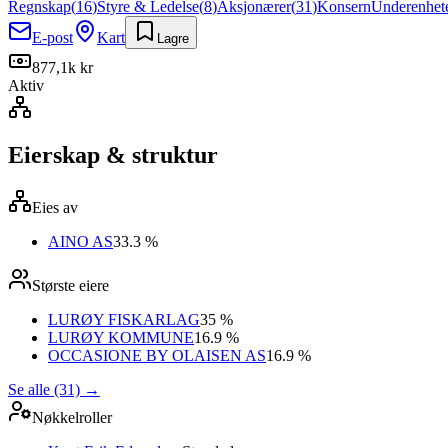
Regnskap
(
16
)
Styre & Ledelse
(
8
)
Aksjonærer
(
31
)
Konsern
Underenhet
E-post
Kart
Lagre
877,1k kr
Aktiv
Eierskap & struktur
Eies av
AINO AS
33.3 %
Største eiere
LURØY FISKARLAG
35 %
LURØY KOMMUNE
16.9 %
OCCASIONE BY OLAISEN AS
16.9 %
Se alle (31)
→
Nøkkelroller