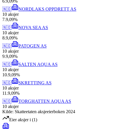
6
.
9,09
%
🇳🇴
NORDLAKS OPPDRETT AS
10
aksjer
7
.
9,09
%
🇳🇴
NOVA SEA AS
10
aksjer
8
.
9,09
%
🇳🇴
PATOGEN AS
10
aksjer
9
.
9,09
%
🇳🇴
SALTEN AQUA AS
10
aksjer
10
.
9,09
%
🇳🇴
SKRETTING AS
10
aksjer
11
.
9,09
%
🇳🇴
TORGHATTEN AQUA AS
10
aksjer
Kilde: Skatteetaten aksjeeierboken 2024
Eier aksjer i
(
1
)