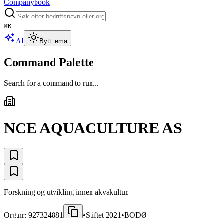
Companybook
⌘
K
AI
Bytt tema
Command Palette
Search for a command to run...
NCE AQUACULTURE AS
Forskning og utvikling innen akvakultur.
Org.nr:
927324881
•
Stiftet
2021
•
BODØ