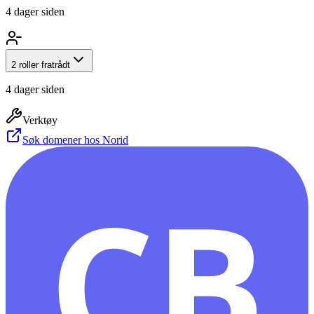
4 dager siden
2 roller fratrådt
4 dager siden
Verktøy
Søk domener hos Norid
CB