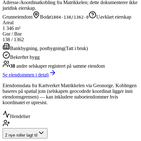
Adresse-/koordinatkobling fra Matrikkelen; dette dokumenterer ikke
juridisk eierskap.
Grunneiendom
Bodø
Uavklart eierskap
1804-138/1362-0
Areal
1 346 m²
Gnr / Bnr
138
/
1362
Bankbygning, postbygning
(
Tatt i bruk
)
Bekreftet bygg
38
andre selskap
er
registrert på samme eiendom
Se eiendommen i detalj
Eiendomsdata fra Kartverket Matrikkelen via Geonorge. Koblingen
baseres på spatial join (selskapets geocodede koordinat ligger inni
eiendomsgrensen) — kan inkludere naboeiendommer hvis
koordinatet er upresist.
Hendelser
2 nye roller lagt til