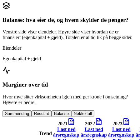
Balanse: hva eier de, og hvem skylder de penger?
Venstre side viser eiendeler. Høyre side viser hvordan de er
finansiert (egenkapital + gjeld). Totalen er alltid lik på begge sider.
Eiendeler
Egenkapital + gjeld
Marginer over tid
Hvor mye sitter virksomheten igjen med per krone i omsetning?
Høyere er bedre.
Sammendrag
Resultat
Balanse
Nøkkeltall
2021
2022
2023
Last ned
Last ned
Last ned
Trend
årsregnskap
årsregnskap
årsregnskap
å