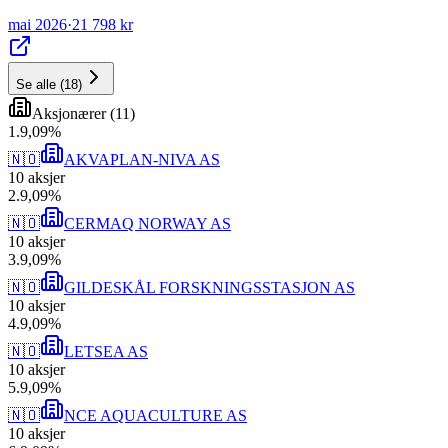
mai 2026
·
21 798 kr
Se alle
(
18
)
Aksjonærer
(
11
)
1
.
9,09
%
🇳🇴
AKVAPLAN-NIVA AS
10
aksjer
2
.
9,09
%
🇳🇴
CERMAQ NORWAY AS
10
aksjer
3
.
9,09
%
🇳🇴
GILDESKÅL FORSKNINGSSTASJON AS
10
aksjer
4
.
9,09
%
🇳🇴
LETSEA AS
10
aksjer
5
.
9,09
%
🇳🇴
NCE AQUACULTURE AS
10
aksjer