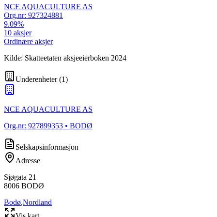
NCE AQUACULTURE AS
Org.nr:
927324881
9.09
%
10
aksjer
Ordinære aksjer
Kilde: Skatteetaten aksjeeierboken 2024
Underenheter
(
1
)
NCE AQUACULTURE AS
Org.nr:
927899353
• BODØ
Selskapsinformasjon
Adresse
Sjøgata 21
8006
BODØ
Bodø
,
Nordland
Vis kart