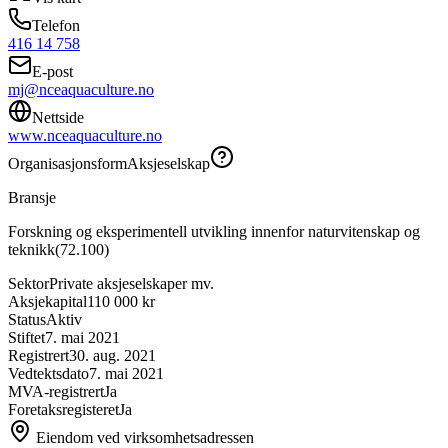
Telefon
416 14 758
E-post
mj@nceaquaculture.no
Nettside
www.nceaquaculture.no
Organisasjonsform
Aksjeselskap
Bransje
Forskning og eksperimentell utvikling innenfor naturvitenskap og
teknikk
(
72.100
)
Sektor
Private aksjeselskaper mv.
Aksjekapital
110 000 kr
Status
Aktiv
Stiftet
7. mai 2021
Registrert
30. aug. 2021
Vedtektsdato
7. mai 2021
MVA-registrert
Ja
Foretaksregisteret
Ja
Eiendom ved virksomhetsadressen