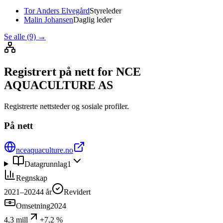
Tor Anders Elvegård
Styreleder
Malin Johansen
Daglig leder
Se alle (9)
→
Registrert på nett for NCE
AQUACULTURE AS
Registrerte nettsteder og sosiale profiler.
På nett
nceaquaculture.no
Datagrunnlag
1
Regnskap
2021–2024
4
år
Revidert
Omsetning
2024
4,3 mill
+7,2 %