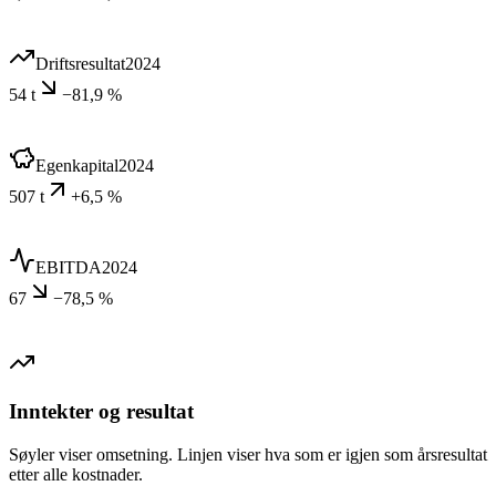
Driftsresultat
2024
54 t
−81,9 %
Egenkapital
2024
507 t
+6,5 %
EBITDA
2024
67
−78,5 %
Inntekter og resultat
Søyler viser omsetning. Linjen viser hva som er igjen som årsresultat
etter alle kostnader.