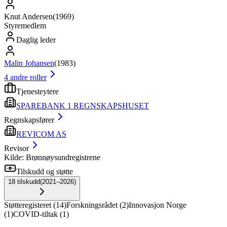
Knut Andersen
(
1969
)
Styremedlem
Daglig leder
Malin Johansen
(
1983
)
4
andre roller
Tjenesteytere
SPAREBANK 1 REGNSKAPSHUSET
Regnskapsfører
REVICOM AS
Revisor
Kilde: Brønnøysundregistrene
Tilskudd og støtte
18
tilskudd
(
2021–2026
)
Støtteregisteret
(
14
)
Forskningsrådet
(
2
)
Innovasjon Norge
(
1
)
COVID-tiltak
(
1
)