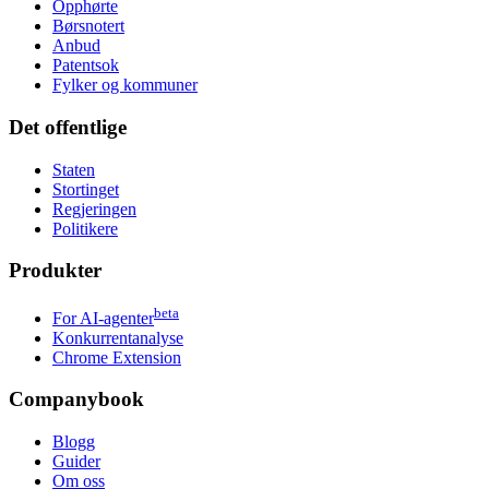
Opphørte
Børsnotert
Anbud
Patentsok
Fylker og kommuner
Det offentlige
Staten
Stortinget
Regjeringen
Politikere
Produkter
beta
For AI-agenter
Konkurrentanalyse
Chrome Extension
Companybook
Blogg
Guider
Om oss