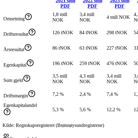
2021
som
2022
som
2023
som
PDF
PDF
PDF
1,8 mill
3,4 mill
4,
4 mill NOK
Omsetning
NOK
NOK
N
126 tNOK
84 tNOK
298 tNOK
5
Driftsresultat
86 tNOK
63 tNOK
227 tNOK
3
Årsresultat
196 tNOK
259 tNOK
476 tNOK
5
Egenkapital
3,5 mill
4,3 mill
3,4 mill
3,
Sum gjeld
NOK
NOK
NOK
N
7,2 %
2,4 %
7,4 %
1
Driftsmargin
Egenkapitalandel
5,3 %
5,6 %
12,2 %
1
Kilde: Regnskapsregisteret (Brønnøysundregistrene)