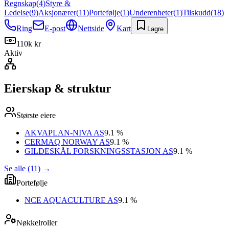
Regnskap
(
4
)
Styre &
Ledelse
(
9
)
Aksjonærer
(
11
)
Portefølje
(
1
)
Underenheter
(
1
)
Tilskudd
(
18
)
Ring
E-post
Nettside
Kart
Lagre
110k kr
Aktiv
Eierskap & struktur
Største eiere
AKVAPLAN-NIVA AS
9.1 %
CERMAQ NORWAY AS
9.1 %
GILDESKÅL FORSKNINGSSTASJON AS
9.1 %
Se alle (11)
→
Portefølje
NCE AQUACULTURE AS
9.1 %
Nøkkelroller