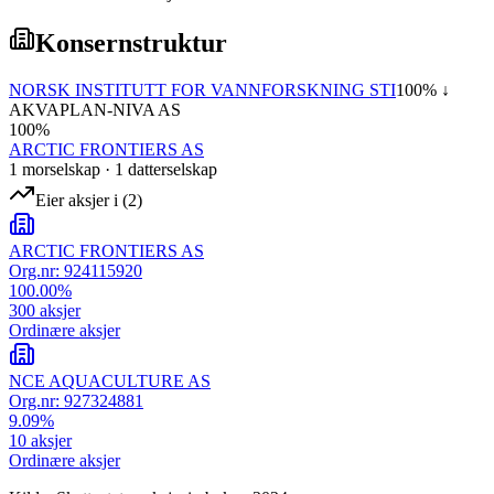
Konsernstruktur
NORSK INSTITUTT FOR VANNFORSKNING STI
100
% ↓
AKVAPLAN-NIVA AS
100
%
ARCTIC FRONTIERS AS
1
morselskap
·
1
datterselskap
Eier aksjer i
(
2
)
ARCTIC FRONTIERS AS
Org.nr:
924115920
100.00
%
300
aksjer
Ordinære aksjer
NCE AQUACULTURE AS
Org.nr:
927324881
9.09
%
10
aksjer
Ordinære aksjer