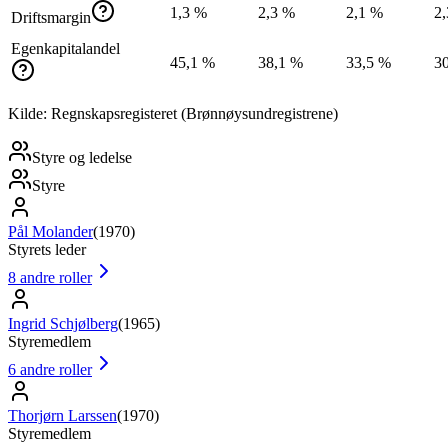
1,3 %
2,3 %
2,1 %
2
Driftsmargin
Egenkapitalandel
45,1 %
38,1 %
33,5 %
3
Kilde: Regnskapsregisteret (Brønnøysundregistrene)
Styre og ledelse
Styre
Pål Molander
(
1970
)
Styrets leder
8
andre roller
Ingrid Schjølberg
(
1965
)
Styremedlem
6
andre roller
Thorjørn Larssen
(
1970
)
Styremedlem