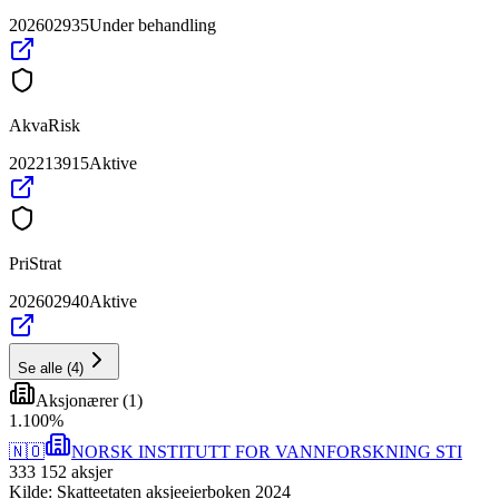
202602935
Under behandling
AkvaRisk
202213915
Aktive
PriStrat
202602940
Aktive
Se alle
(
4
)
Aksjonærer
(
1
)
1
.
100
%
🇳🇴
NORSK INSTITUTT FOR VANNFORSKNING STI
333 152
aksjer
Kilde: Skatteetaten aksjeeierboken 2024