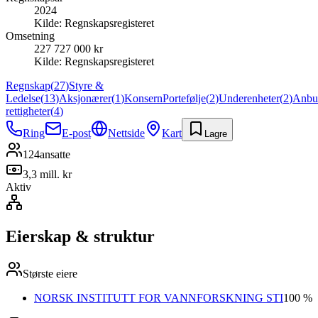
2024
Kilde:
Regnskapsregisteret
Omsetning
227 727 000 kr
Kilde:
Regnskapsregisteret
Regnskap
(
27
)
Styre &
Ledelse
(
13
)
Aksjonærer
(
1
)
Konsern
Portefølje
(
2
)
Underenheter
(
2
)
Anbu
rettigheter
(
4
)
Ring
E-post
Nettside
Kart
Lagre
124
ansatte
3,3 mill. kr
Aktiv
Eierskap & struktur
Største eiere
NORSK INSTITUTT FOR VANNFORSKNING STI
100 %