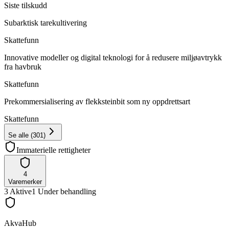
Siste tilskudd
Subarktisk tarekultivering
Skattefunn
Innovative modeller og digital teknologi for å redusere miljøavtrykk
fra havbruk
Skattefunn
Prekommersialisering av flekksteinbit som ny oppdrettsart
Skattefunn
Se alle
(
301
)
Immaterielle rettigheter
4
Varemerker
3
Aktive
1
Under behandling
AkvaHub