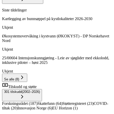
Siste tildelinger
Kartlegging av bunnsøppel på kystlokaliteter 2026-2030
Ukjent
Økosystemovervåking i kystvann (ØKOKYST) - DP Norskehavet
Nord
Ukjent
25/00604 Intensjonskunngjøring - Leie av sjøglider med ekkolodd,
inklusive piloter – høst 2025
Ukjent
Se alle
(
8
)
Tilskudd og støtte
301
tilskudd
(
2002–2026
)
Forskningsrådet
(
187
)
Skattefunn
(
64
)
Støtteregisteret
(
23
)
COVID-
tiltak
(
20
)
Innovasjon Norge
(
6
)
EU Horizon
(
1
)