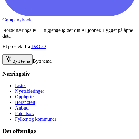
Companybook
Norsk næringsliv — tilgjengelig der din AI jobber. Bygget på åpne
data.
Et prosjekt fra
D&CO
Bytt tema
Bytt tema
Næringsliv
Lister
Nyetableringer
Opphørte
Børsnotert
Anbud
Patentsok
Fylker og kommuner
Det offentlige