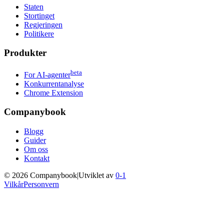
Staten
Stortinget
Regjeringen
Politikere
Produkter
beta
For AI-agenter
Konkurrentanalyse
Chrome Extension
Companybook
Blogg
Guider
Om oss
Kontakt
©
2026
Companybook
|
Utviklet av
0-1
Vilkår
Personvern