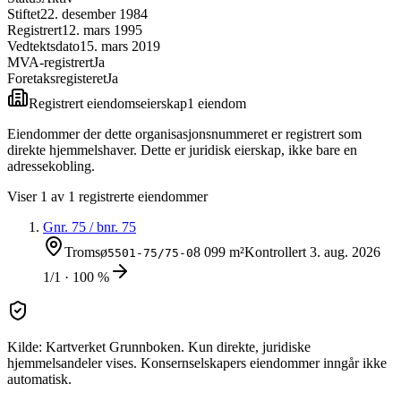
Stiftet
22. desember 1984
Registrert
12. mars 1995
Vedtektsdato
15. mars 2019
MVA-registrert
Ja
Foretaksregisteret
Ja
Registrert eiendomseierskap
1
eiendom
Eiendommer der dette organisasjonsnummeret er registrert som
direkte hjemmelshaver. Dette er juridisk eierskap, ikke bare en
adressekobling.
Viser
1
av
1
registrerte eiendommer
Gnr.
75
/ bnr.
75
Tromsø
8 099 m²
Kontrollert
3. aug. 2026
5501-75/75-0
1/1 · 100 %
Kilde: Kartverket Grunnboken. Kun direkte, juridiske
hjemmelsandeler vises. Konsernselskapers eiendommer inngår ikke
automatisk.