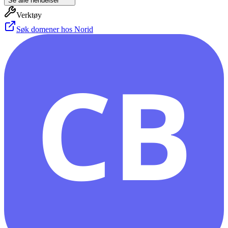
Se alle hendelser
Verktøy
Søk domener hos Norid
CB