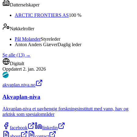
Datterselskaper
ARCTIC FRONTIERS AS
100 %
Nøkkelroller
Pål Molander
Styreleder
Anton Anders Giæver
Daglig leder
Se alle (13)
→
Digitalt
Oppdatert
2. jan. 2026
akvaplan.niva.no
Akvaplan-niva
Akvaplan-niva et uavhengig forskningsinstitutt med vann, hav og
arktisk som spesialområder
facebook
linkedin
about
contact