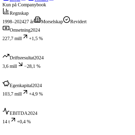
Kun på Companybook
Regnskap
1998–2024
27
år
Morselskap
Revidert
Omsetning
2024
227,7 mill
+1,5 %
Driftsresultat
2024
3,6 mill
−28,1 %
Egenkapital
2024
103,7 mill
+4,9 %
EBITDA
2024
14 t
+0,4 %