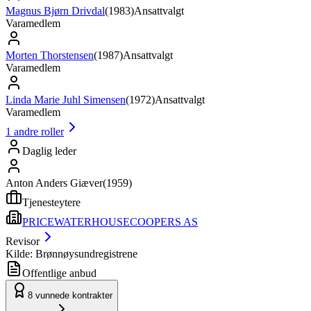
Magnus Bjørn Drivdal
(
1983
)
Ansattvalgt
Varamedlem
Morten Thorstensen
(
1987
)
Ansattvalgt
Varamedlem
Linda Marie Juhl Simensen
(
1972
)
Ansattvalgt
Varamedlem
1
andre roller
Daglig leder
Anton Anders Giæver
(
1959
)
Tjenesteytere
PRICEWATERHOUSECOOPERS AS
Revisor
Kilde: Brønnøysundregistrene
Offentlige anbud
8
vunnede kontrakter