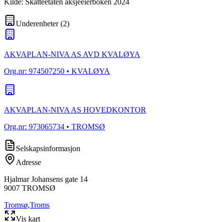
Kilde: Skatteetaten aksjeeierboken 2024
Underenheter
(
2
)
AKVAPLAN-NIVA AS AVD KVALØYA
Org.nr:
974507250
• KVALØYA
AKVAPLAN-NIVA AS HOVEDKONTOR
Org.nr:
973065734
• TROMSØ
Selskapsinformasjon
Adresse
Hjalmar Johansens gate 14
9007
TROMSØ
Tromsø
,
Troms
Vis kart