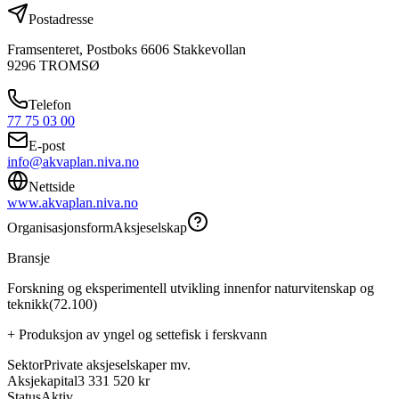
Postadresse
Framsenteret, Postboks 6606 Stakkevollan
9296
TROMSØ
Telefon
77 75 03 00
E-post
info@akvaplan.niva.no
Nettside
www.akvaplan.niva.no
Organisasjonsform
Aksjeselskap
Bransje
Forskning og eksperimentell utvikling innenfor naturvitenskap og
teknikk
(
72.100
)
+
Produksjon av yngel og settefisk i ferskvann
Sektor
Private aksjeselskaper mv.
Aksjekapital
3 331 520 kr
Status
Aktiv