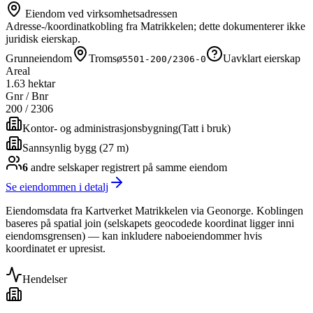
Eiendom ved virksomhetsadressen
Adresse-/koordinatkobling fra Matrikkelen; dette dokumenterer ikke
juridisk eierskap.
Grunneiendom
Tromsø
Uavklart eierskap
5501-200/2306-0
Areal
1.63 hektar
Gnr / Bnr
200
/
2306
Kontor- og administrasjonsbygning
(
Tatt i bruk
)
Sannsynlig bygg (27 m)
6
andre selskap
er
registrert på samme eiendom
Se eiendommen i detalj
Eiendomsdata fra Kartverket Matrikkelen via Geonorge. Koblingen
baseres på spatial join (selskapets geocodede koordinat ligger inni
eiendomsgrensen) — kan inkludere naboeiendommer hvis
koordinatet er upresist.
Hendelser