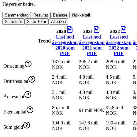
Høyere er bedre.
Sammendrag
Resultat
Balanse
Nøkkeltall
Siste 5 år
Siste 10 år
Alle (27)
2020
2021
2022
Last ned
Last ned
Last ned
Trend
årsregnskap
årsregnskap
årsregnskap
å
2020
som
2021
som
2022
som
PDF
PDF
PDF
187,5 mill
206,2 mill
208,6 mill
22
Omsetning
NOK
NOK
NOK
N
2,4 mill
4,8 mill
4,5 mill
5,
Driftsresultat
NOK
NOK
NOK
N
3,1 mill
4,8 mill
4,8 mill
3,
Årsresultat
NOK
NOK
NOK
N
86,2 mill
95,8 mill
98
91 mill NOK
Egenkapital
NOK
NOK
N
104,9 mill
147,6 mill
190,4 mill
22
Sum gjeld
NOK
NOK
NOK
N