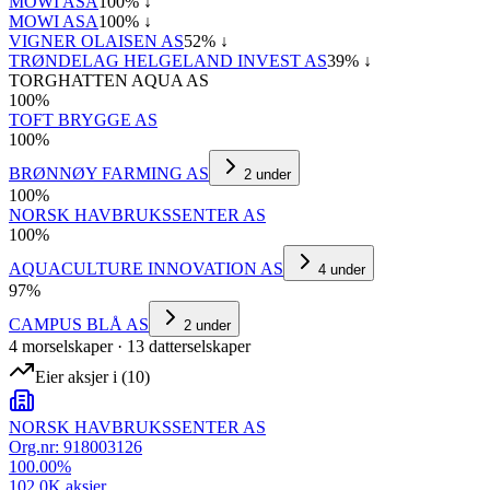
MOWI ASA
100
% ↓
MOWI ASA
100
% ↓
VIGNER OLAISEN AS
52
% ↓
TRØNDELAG HELGELAND INVEST AS
39
% ↓
TORGHATTEN AQUA AS
100
%
TOFT BRYGGE AS
100
%
BRØNNØY FARMING AS
2
under
100
%
NORSK HAVBRUKSSENTER AS
100
%
AQUACULTURE INNOVATION AS
4
under
97
%
CAMPUS BLÅ AS
2
under
4
morselskap
er
·
13
datterselskap
er
Eier aksjer i
(
10
)
NORSK HAVBRUKSSENTER AS
Org.nr:
918003126
100.00
%
102.0K
aksjer