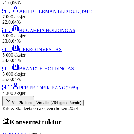
21
.
0,06
%
🇳🇴
ARILD HERMAN BLIXRUD
(
1944
)
7 000
aksjer
22
.
0,04
%
🇳🇴
BUGAHEIA HOLDING AS
5 000
aksjer
23
.
0,04
%
🇳🇴
GEBRO INVEST AS
5 000
aksjer
24
.
0,04
%
🇳🇴
BRANDTH HOLDING AS
5 000
aksjer
25
.
0,04
%
🇳🇴
PER FREDRIK BANG
(
1959
)
4 300
aksjer
Vis
25
flere
Vis alle (
764
gjenstående)
Kilde: Skatteetaten aksjeeierboken 2024
Konsernstruktur