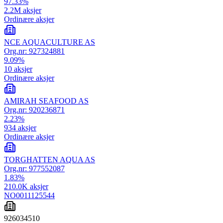
97.33
%
2.2M
aksjer
Ordinære aksjer
NCE AQUACULTURE AS
Org.nr:
927324881
9.09
%
10
aksjer
Ordinære aksjer
AMIRAH SEAFOOD AS
Org.nr:
920236871
2.23
%
934
aksjer
Ordinære aksjer
TORGHATTEN AQUA AS
Org.nr:
977552087
1.83
%
210.0K
aksjer
NO0011125544
926034510