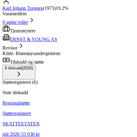
Karl Johann Torgnes
(
1973
)
19.2%
Varamedlem
9
andre roller
Tjenesteytere
ERNST & YOUNG AS
Revisor
Kilde: Brønnøysundregistrene
Tilskudd og støtte
6
tilskudd
(
2026
)
Støtteregisteret
(
6
)
Siste tilskudd
Regionalstøtte
Støtteregisteret
SKATTEETATEN
juli 2026
·
55 036 kr