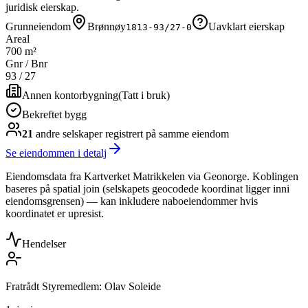
juridisk eierskap.
Grunneiendom
Brønnøy
Uavklart eierskap
1813-93/27-0
Areal
700 m²
Gnr / Bnr
93
/
27
Annen kontorbygning
(
Tatt i bruk
)
Bekreftet bygg
21
andre selskap
er
registrert på samme eiendom
Se eiendommen i detalj
Eiendomsdata fra Kartverket Matrikkelen via Geonorge. Koblingen
baseres på spatial join (selskapets geocodede koordinat ligger inni
eiendomsgrensen) — kan inkludere naboeiendommer hvis
koordinatet er upresist.
Hendelser
Fratrådt Styremedlem: Olav Soleide