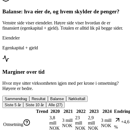
Balanse: hva eier de, og hvem skylder de penger?
Venstre side viser eiendeler. Høyre side viser hvordan de er
finansiert (egenkapital + gjeld). Totalen er alltid lik på begge sider.
Eiendeler
Egenkapital + gjeld
Marginer over tid
Hvor mye sitter virksomheten igjen med per krone i omsetning?
Høyere er bedre.
Sammendrag
Resultat
Balanse
Nøkkeltall
Siste 5 år
Siste 10 år
Alle (27)
Trend
2020
2021
2022
2023
2024
Endrin
3,8
23
2,9
3 mill
3 mill
+4,6
mill
mill
mill
Omsetning
NOK
NOK
%
NOK
NOK
NOK