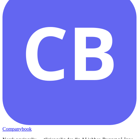
CB
Companybook