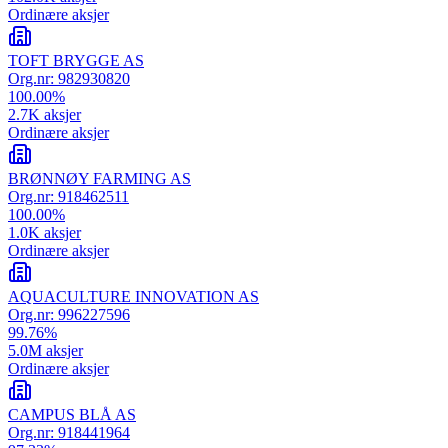
Ordinære aksjer
TOFT BRYGGE AS
Org.nr:
982930820
100.00
%
2.7K
aksjer
Ordinære aksjer
BRØNNØY FARMING AS
Org.nr:
918462511
100.00
%
1.0K
aksjer
Ordinære aksjer
AQUACULTURE INNOVATION AS
Org.nr:
996227596
99.76
%
5.0M
aksjer
Ordinære aksjer
CAMPUS BLÅ AS
Org.nr:
918441964