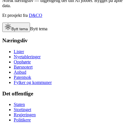
Norsk næringsliv — tilgjengelig der din AI jobber. Bygget på åpne
data.
Et prosjekt fra
D&CO
Bytt tema
Bytt tema
Næringsliv
Lister
Nyetableringer
Opphørte
Børsnotert
Anbud
Patentsok
Fylker og kommuner
Det offentlige
Staten
Stortinget
Regjeringen
Politikere