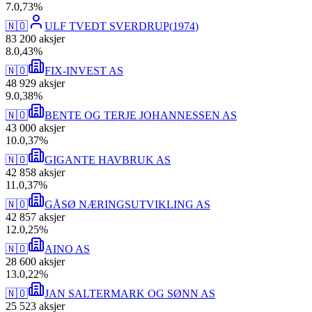
7
.
0,73
%
🇳🇴
ULF TVEDT SVERDRUP
(
1974
)
83 200
aksjer
8
.
0,43
%
🇳🇴
FIX-INVEST AS
48 929
aksjer
9
.
0,38
%
🇳🇴
BENTE OG TERJE JOHANNESSEN AS
43 000
aksjer
10
.
0,37
%
🇳🇴
GIGANTE HAVBRUK AS
42 858
aksjer
11
.
0,37
%
🇳🇴
GÅSØ NÆRINGSUTVIKLING AS
42 857
aksjer
12
.
0,25
%
🇳🇴
AINO AS
28 600
aksjer
13
.
0,22
%
🇳🇴
JAN SALTERMARK OG SØNN AS
25 523
aksjer