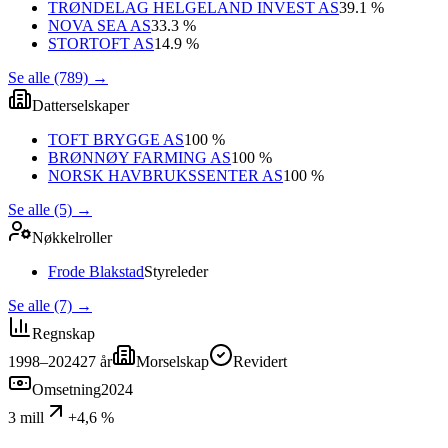
TRØNDELAG HELGELAND INVEST AS
39.1 %
NOVA SEA AS
33.3 %
STORTOFT AS
14.9 %
Se alle (789)
→
Datterselskaper
TOFT BRYGGE AS
100 %
BRØNNØY FARMING AS
100 %
NORSK HAVBRUKSSENTER AS
100 %
Se alle (5)
→
Nøkkelroller
Frode Blakstad
Styreleder
Se alle (7)
→
Regnskap
1998–2024
27
år
Morselskap
Revidert
Omsetning
2024
3 mill
+4,6 %