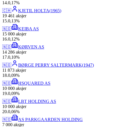
14
.
0,17
%
🇨🇭
KJETIL HOLTA
(
1965
)
19 461
aksjer
15
.
0,13
%
🇳🇴
KEIBA AS
15 000
aksjer
16
.
0,12
%
🇳🇴
KØRVEN AS
14 286
aksjer
17
.
0,10
%
🇳🇴
BØRGE PERRY SALTERMARK
(
1947
)
11 873
aksjer
18
.
0,09
%
🇳🇴
HSQUARED AS
10 000
aksjer
19
.
0,09
%
🇳🇴
LBT HOLDING AS
10 000
aksjer
20
.
0,06
%
🇳🇴
AS PARKGAARDEN HOLDING
7 000
aksjer