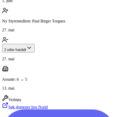
1. juni
Ny Styremedlem: Paul Birger Torgnes
27. mai
2 roller fratrådt
27. mai
Ansatte: 6 → 5
13. mai
Verktøy
Søk domener hos Norid