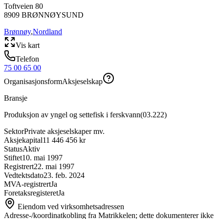
Toftveien 80
8909
BRØNNØYSUND
Brønnøy
,
Nordland
Vis kart
Telefon
75 00 65 00
Organisasjonsform
Aksjeselskap
Bransje
Produksjon av yngel og settefisk i ferskvann
(
03.222
)
Sektor
Private aksjeselskaper mv.
Aksjekapital
11 446 456 kr
Status
Aktiv
Stiftet
10. mai 1997
Registrert
22. mai 1997
Vedtektsdato
23. feb. 2024
MVA-registrert
Ja
Foretaksregisteret
Ja
Eiendom ved virksomhetsadressen
Adresse-/koordinatkobling fra Matrikkelen; dette dokumenterer ikke