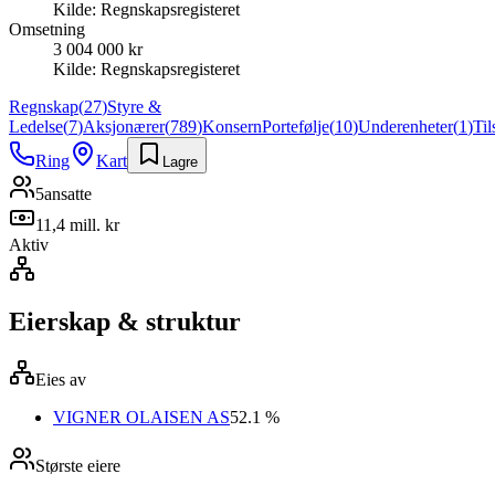
Kilde:
Regnskapsregisteret
Omsetning
3 004 000 kr
Kilde:
Regnskapsregisteret
Regnskap
(
27
)
Styre &
Ledelse
(
7
)
Aksjonærer
(
789
)
Konsern
Portefølje
(
10
)
Underenheter
(
1
)
Ti
Ring
Kart
Lagre
5
ansatte
11,4 mill. kr
Aktiv
Eierskap & struktur
Eies av
VIGNER OLAISEN AS
52.1 %
Største eiere