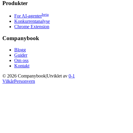
Produkter
beta
For AI-agenter
Konkurrentanalyse
Chrome Extension
Companybook
Blogg
Guider
Om oss
Kontakt
©
2026
Companybook
|
Utviklet av
0-1
Vilkår
Personvern