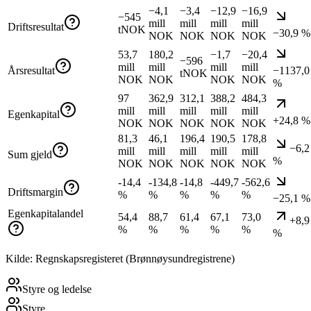
−4,1
−3,4
−12,9
−16,9
−545
mill
mill
mill
mill
Driftsresultat
tNOK
−30,9 %
NOK
NOK
NOK
NOK
53,7
180,2
−1,7
−20,4
−596
mill
mill
mill
mill
Årsresultat
−1137,0
tNOK
NOK
NOK
NOK
NOK
%
97
362,9
312,1
388,2
484,3
mill
mill
mill
mill
mill
Egenkapital
+24,8 %
NOK
NOK
NOK
NOK
NOK
81,3
46,1
196,4
190,5
178,8
−6,2
mill
mill
mill
mill
mill
Sum gjeld
%
NOK
NOK
NOK
NOK
NOK
-14,4
-134,8
-14,8
-449,7
-562,6
Driftsmargin
%
%
%
%
%
−25,1 %
Egenkapitalandel
54,4
88,7
61,4
67,1
73,0
+8,9
%
%
%
%
%
%
Kilde: Regnskapsregisteret (Brønnøysundregistrene)
Styre og ledelse
Styre