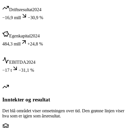
Driftsresultat
2024
−16,9 mill
−30,9 %
Egenkapital
2024
484,3 mill
+24,8 %
EBITDA
2024
−17 t
−31,1 %
Inntekter og resultat
Det blå området viser omsetningen over tid. Den grønne linjen viser
hva som er igjen som årsresultat.