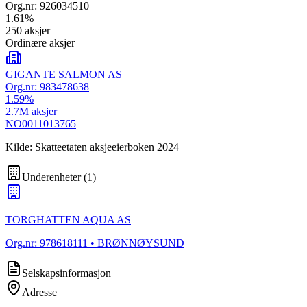
Org.nr:
926034510
1.61
%
250
aksjer
Ordinære aksjer
GIGANTE SALMON AS
Org.nr:
983478638
1.59
%
2.7M
aksjer
NO0011013765
Kilde: Skatteetaten aksjeeierboken 2024
Underenheter
(
1
)
TORGHATTEN AQUA AS
Org.nr:
978618111
• BRØNNØYSUND
Selskapsinformasjon
Adresse