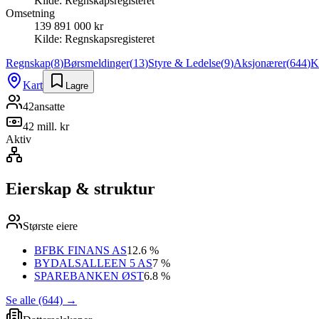
Kilde:
Regnskapsregisteret
Omsetning
139 891 000 kr
Kilde:
Regnskapsregisteret
Regnskap
(
8
)
Børsmeldinger
(
13
)
Styre & Ledelse
(
9
)
Aksjonærer
(
644
)
K
Kart
Lagre
42
ansatte
42 mill. kr
Aktiv
Eierskap & struktur
Største eiere
BFBK FINANS AS
12.6 %
BYDALSALLEEN 5 AS
7 %
SPAREBANKEN ØST
6.8 %
Se alle (644)
→