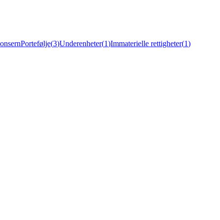
onsern
Portefølje
(
3
)
Underenheter
(
1
)
Immaterielle rettigheter
(
1
)