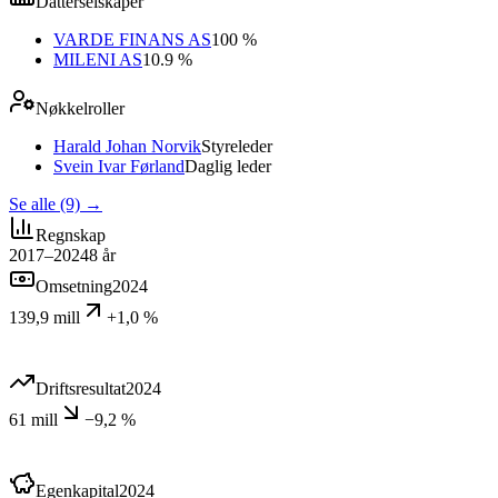
Datterselskaper
VARDE FINANS AS
100 %
MILENI AS
10.9 %
Nøkkelroller
Harald Johan Norvik
Styreleder
Svein Ivar Førland
Daglig leder
Se alle (9)
→
Regnskap
2017–2024
8
år
Omsetning
2024
139,9 mill
+1,0 %
Driftsresultat
2024
61 mill
−9,2 %
Egenkapital
2024