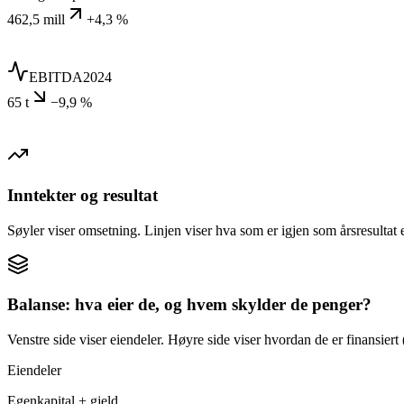
462,5 mill
+4,3 %
EBITDA
2024
65 t
−9,9 %
Inntekter og resultat
Søyler viser omsetning. Linjen viser hva som er igjen som årsresultat e
Balanse: hva eier de, og hvem skylder de penger?
Venstre side viser eiendeler. Høyre side viser hvordan de er finansiert (
Eiendeler
Egenkapital + gjeld