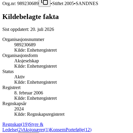
Org.nr:
989230689
•
Stiftet
2005
•
SANDNES
Kildebelagte fakta
Sist oppdatert:
20. juli 2026
Organisasjonsnummer
989230689
Kilde:
Enhetsregisteret
Organisasjonsform
Aksjeselskap
Kilde:
Enhetsregisteret
Status
Aktiv
Kilde:
Enhetsregisteret
Registrert
8. februar 2006
Kilde:
Enhetsregisteret
Regnskapsår
2024
Kilde:
Regnskapsregisteret
Regnskap
(
19
)
Styre &
Ledelse
(
2
)
Aksjonærer
(
1
)
Konsern
Portefølje
(
12
)