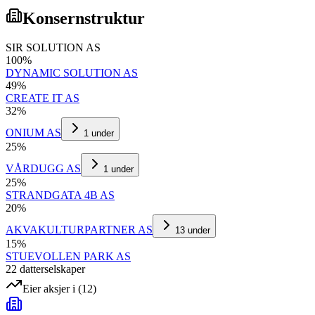
Konsernstruktur
SIR SOLUTION AS
100
%
DYNAMIC SOLUTION AS
49
%
CREATE IT AS
32
%
ONIUM AS
1
under
25
%
VÅRDUGG AS
1
under
25
%
STRANDGATA 4B AS
20
%
AKVAKULTURPARTNER AS
13
under
15
%
STUEVOLLEN PARK AS
22
datterselskap
er
Eier aksjer i
(
12
)