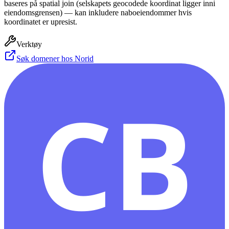
baseres på spatial join (selskapets geocodede koordinat ligger inni
eiendomsgrensen) — kan inkludere naboeiendommer hvis
koordinatet er upresist.
Verktøy
Søk domener hos Norid
CB