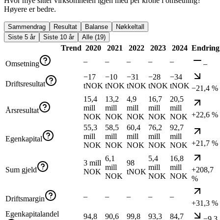
Hvor mye sitter virksomheten igjen med per krone i omsetning?
Høyere er bedre.
Sammendrag
Resultat
Balanse
Nøkkeltall
Siste 5 år
Siste 10 år
Alle (19)
Trend
2020
2021
2022
2023
2024
Endring
–
–
–
–
–
Omsetning
–
−17
−10
−31
−28
−34
Driftsresultat
tNOK
tNOK
tNOK
tNOK
tNOK
−21,4 %
15,4
13,2
4,9
16,7
20,5
mill
mill
mill
mill
mill
Årsresultat
+22,6 %
NOK
NOK
NOK
NOK
NOK
55,3
58,5
60,4
76,2
92,7
mill
mill
mill
mill
mill
Egenkapital
+21,7 %
NOK
NOK
NOK
NOK
NOK
6,1
5,4
16,8
3 mill
98
mill
mill
mill
Sum gjeld
+208,7
NOK
tNOK
NOK
NOK
NOK
%
–
–
–
–
–
Driftsmargin
+31,3 %
Egenkapitalandel
94,8
90,6
99,8
93,3
84,7
−9,3