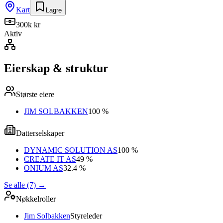
Kart
Lagre
300k kr
Aktiv
Eierskap & struktur
Største eiere
JIM SOLBAKKEN
100 %
Datterselskaper
DYNAMIC SOLUTION AS
100 %
CREATE IT AS
49 %
ONIUM AS
32.4 %
Se alle (7)
→
Nøkkelroller
Jim Solbakken
Styreleder