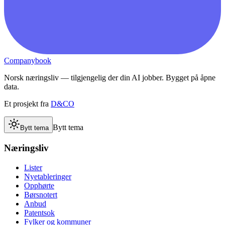
Companybook
Norsk næringsliv — tilgjengelig der din AI jobber. Bygget på åpne
data.
Et prosjekt fra
D&CO
Bytt tema
Bytt tema
Næringsliv
Lister
Nyetableringer
Opphørte
Børsnotert
Anbud
Patentsok
Fylker og kommuner