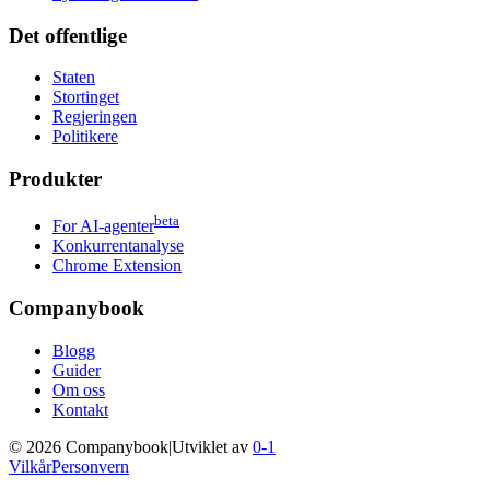
Det offentlige
Staten
Stortinget
Regjeringen
Politikere
Produkter
beta
For AI-agenter
Konkurrentanalyse
Chrome Extension
Companybook
Blogg
Guider
Om oss
Kontakt
©
2026
Companybook
|
Utviklet av
0-1
Vilkår
Personvern