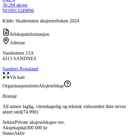
30.2M
aksjer
NO0013249896
Kilde: Skatteetaten aksjeeierboken 2024
Selskapsinformasjon
Adresse
Vassbotnen 15A
4313
SANDNES
Sandnes
,
Rogaland
Vis kart
Organisasjonsform
Aksjeselskap
Bransje
All annen faglig, vitenskapelig og teknisk virksomhet ikke nevnt
annet sted
(
74.990
)
Sektor
Private aksjeselskaper mv.
Aksjekapital
300 000 kr
Status
Aktiv