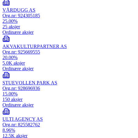
VÅRDUGG AS
Org.nr:
924305185
25.00
%
25
aksjer
Ordinære aksjer
AKVAKULTURPARTNER AS
Org.nr:
925669555
20.00
%
5.0K
aksjer
Ordinære aksjer
STUEVOLLEN PARK AS
Org.nr:
928696936
15.00
%
150
aksjer
Ordinære aksjer
ULTI AGENCY AS
Org.nr:
825582762
8.96
%
12.5K
aksjer