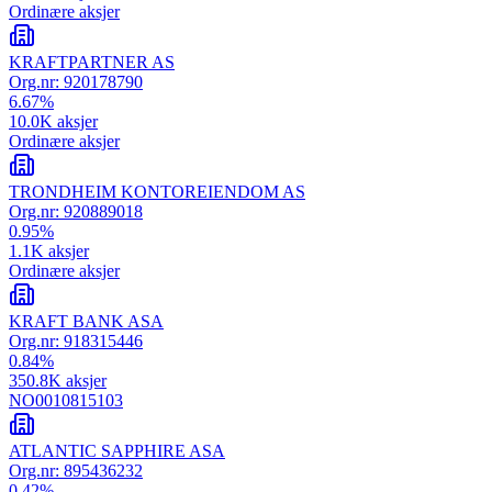
Ordinære aksjer
KRAFTPARTNER AS
Org.nr:
920178790
6.67
%
10.0K
aksjer
Ordinære aksjer
TRONDHEIM KONTOREIENDOM AS
Org.nr:
920889018
0.95
%
1.1K
aksjer
Ordinære aksjer
KRAFT BANK ASA
Org.nr:
918315446
0.84
%
350.8K
aksjer
NO0010815103
ATLANTIC SAPPHIRE ASA
Org.nr:
895436232
0.42
%