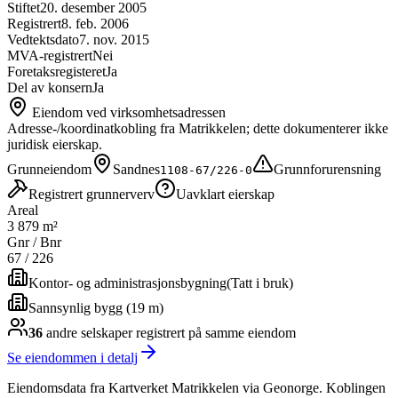
Stiftet
20. desember 2005
Registrert
8. feb. 2006
Vedtektsdato
7. nov. 2015
MVA-registrert
Nei
Foretaksregisteret
Ja
Del av konsern
Ja
Eiendom ved virksomhetsadressen
Adresse-/koordinatkobling fra Matrikkelen; dette dokumenterer ikke
juridisk eierskap.
Grunneiendom
Sandnes
Grunnforurensning
1108-67/226-0
Registrert grunnerverv
Uavklart eierskap
Areal
3 879 m²
Gnr / Bnr
67
/
226
Kontor- og administrasjonsbygning
(
Tatt i bruk
)
Sannsynlig bygg (19 m)
36
andre selskap
er
registrert på samme eiendom
Se eiendommen i detalj
Eiendomsdata fra Kartverket Matrikkelen via Geonorge. Koblingen