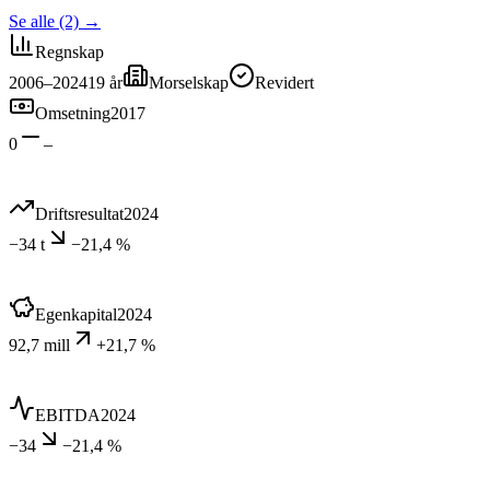
Se alle (2)
→
Regnskap
2006–2024
19
år
Morselskap
Revidert
Omsetning
2017
0
–
Driftsresultat
2024
−34 t
−21,4 %
Egenkapital
2024
92,7 mill
+21,7 %
EBITDA
2024
−34
−21,4 %