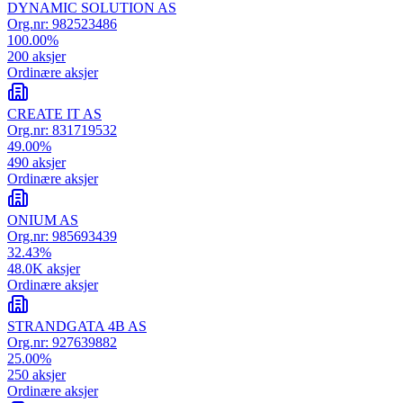
DYNAMIC SOLUTION AS
Org.nr:
982523486
100.00
%
200
aksjer
Ordinære aksjer
CREATE IT AS
Org.nr:
831719532
49.00
%
490
aksjer
Ordinære aksjer
ONIUM AS
Org.nr:
985693439
32.43
%
48.0K
aksjer
Ordinære aksjer
STRANDGATA 4B AS
Org.nr:
927639882
25.00
%
250
aksjer
Ordinære aksjer