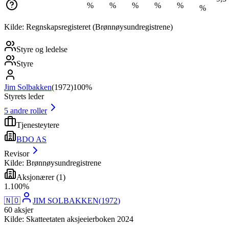
%
%
%
%
%
%
Kilde: Regnskapsregisteret (Brønnøysundregistrene)
Styre og ledelse
Styre
Jim Solbakken
(
1972
)
100%
Styrets leder
5
andre roller
Tjenesteytere
BDO AS
Revisor
Kilde: Brønnøysundregistrene
Aksjonærer
(
1
)
1
.
100
%
🇳🇴
JIM SOLBAKKEN
(
1972
)
60
aksjer
Kilde: Skatteetaten aksjeeierboken 2024