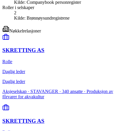
Kilde:
Companybook personregister
Roller i selskaper
2
Kilde:
Brønnøysundregistrene
Nøkkelrelasjoner
SKRETTING AS
Rolle
Daglig leder
Daglig leder
Aksjeselskap · STAVANGER · 340 ansatte · Produksjon av
fôrvarer for akvakultur
SKRETTING AS