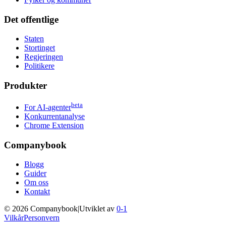
Det offentlige
Staten
Stortinget
Regjeringen
Politikere
Produkter
beta
For AI-agenter
Konkurrentanalyse
Chrome Extension
Companybook
Blogg
Guider
Om oss
Kontakt
©
2026
Companybook
|
Utviklet av
0-1
Vilkår
Personvern