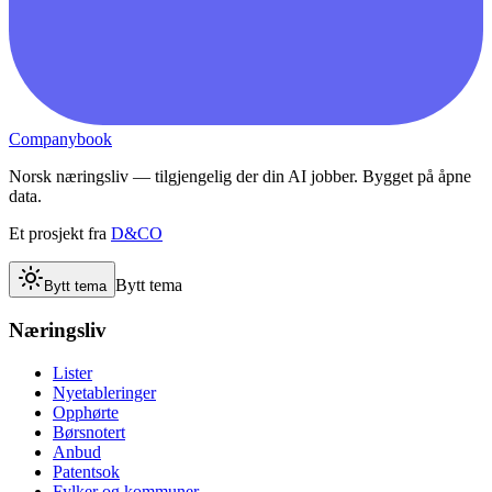
Companybook
Norsk næringsliv — tilgjengelig der din AI jobber. Bygget på åpne
data.
Et prosjekt fra
D&CO
Bytt tema
Bytt tema
Næringsliv
Lister
Nyetableringer
Opphørte
Børsnotert
Anbud
Patentsok
Fylker og kommuner