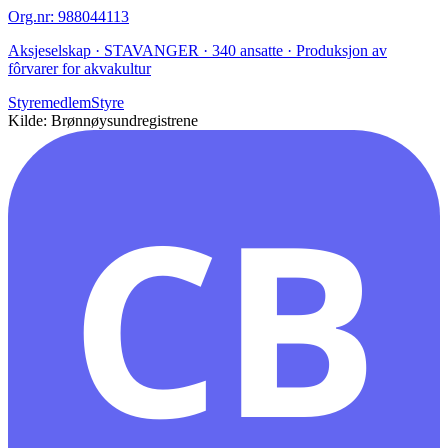
Org.nr
:
988044113
Aksjeselskap · STAVANGER · 340 ansatte · Produksjon av
fôrvarer for akvakultur
Styremedlem
Styre
Kilde: Brønnøysundregistrene
CB