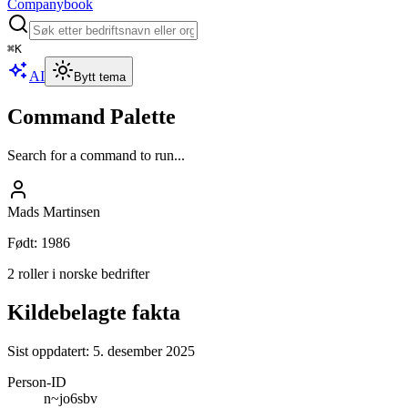
Companybook
⌘
K
AI
Bytt tema
Command Palette
Search for a command to run...
Mads Martinsen
Født
:
1986
2 roller i norske bedrifter
Kildebelagte fakta
Sist oppdatert:
5. desember 2025
Person-ID
n~jo6sbv