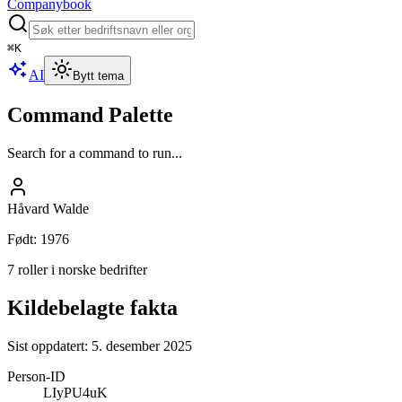
Companybook
⌘
K
AI
Bytt tema
Command Palette
Search for a command to run...
Håvard Walde
Født
:
1976
7 roller i norske bedrifter
Kildebelagte fakta
Sist oppdatert:
5. desember 2025
Person-ID
LIyPU4uK