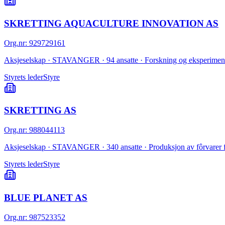
SKRETTING AQUACULTURE INNOVATION AS
Org.nr
:
929729161
Aksjeselskap · STAVANGER · 94 ansatte · Forskning og eksperimentel
Styrets leder
Styre
SKRETTING AS
Org.nr
:
988044113
Aksjeselskap · STAVANGER · 340 ansatte · Produksjon av fôrvarer f
Styrets leder
Styre
BLUE PLANET AS
Org.nr
:
987523352