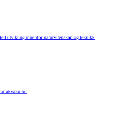
l utvikling innenfor naturvitenskap og teknikk
or akvakultur