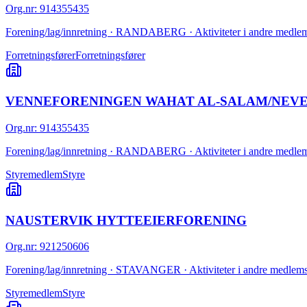
Org.nr
:
914355435
Forening/lag/innretning · RANDABERG · Aktiviteter i andre medlems
Forretningsfører
Forretningsfører
VENNEFORENINGEN WAHAT AL-SALAM/NEV
Org.nr
:
914355435
Forening/lag/innretning · RANDABERG · Aktiviteter i andre medlems
Styremedlem
Styre
NAUSTERVIK HYTTEEIERFORENING
Org.nr
:
921250606
Forening/lag/innretning · STAVANGER · Aktiviteter i andre medlemso
Styremedlem
Styre