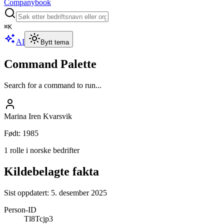
Companybook
⌘
K
AI
Bytt tema
Command Palette
Search for a command to run...
Marina Iren Kvarsvik
Født
:
1985
1 rolle i norske bedrifter
Kildebelagte fakta
Sist oppdatert:
5. desember 2025
Person-ID
Tl8Tcjp3