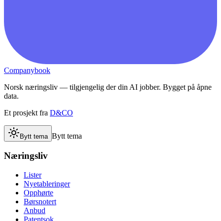
Companybook
Norsk næringsliv — tilgjengelig der din AI jobber. Bygget på åpne
data.
Et prosjekt fra
D&CO
Bytt tema
Bytt tema
Næringsliv
Lister
Nyetableringer
Opphørte
Børsnotert
Anbud
Patentsok