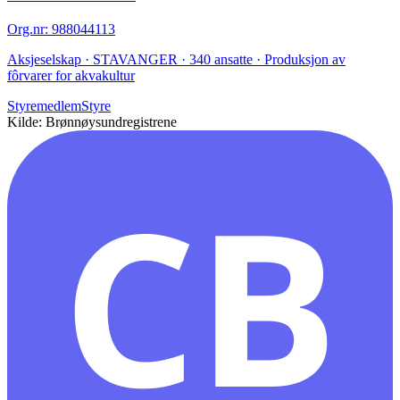
Org.nr
:
988044113
Aksjeselskap · STAVANGER · 340 ansatte · Produksjon av
fôrvarer for akvakultur
Styremedlem
Styre
Kilde: Brønnøysundregistrene
CB