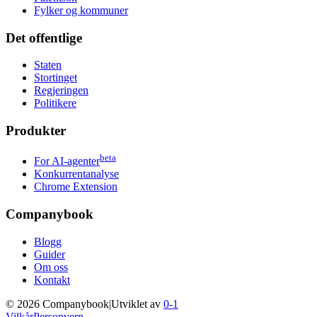
Fylker og kommuner
Det offentlige
Staten
Stortinget
Regjeringen
Politikere
Produkter
beta
For AI-agenter
Konkurrentanalyse
Chrome Extension
Companybook
Blogg
Guider
Om oss
Kontakt
©
2026
Companybook
|
Utviklet av
0-1
Vilkår
Personvern