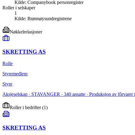
Kilde:
Companybook personregister
Roller i selskaper
1
Kilde:
Brønnøysundregistrene
Nøkkelrelasjoner
SKRETTING AS
Rolle
Styremedlem
Styre
Aksjeselskap · STAVANGER · 340 ansatte · Produksjon av fôrvarer f
Roller i bedrifter
(
1
)
SKRETTING AS