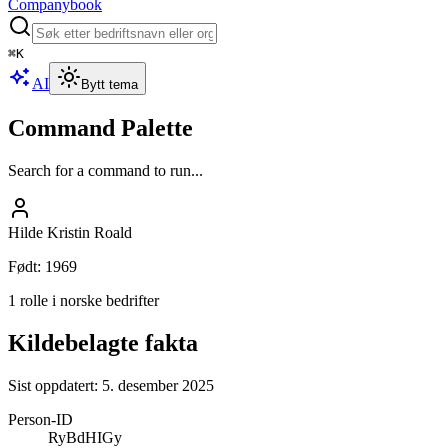
Companybook
⌘
K
AI
Bytt tema
Command Palette
Search for a command to run...
Hilde Kristin Roald
Født
:
1969
1 rolle i norske bedrifter
Kildebelagte fakta
Sist oppdatert:
5. desember 2025
Person-ID
RyBdHIGy