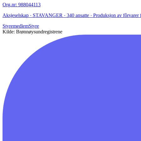
Org.nr
:
988044113
Aksjeselskap · STAVANGER · 340 ansatte · Produksjon av fôrvarer f
Styremedlem
Styre
Kilde: Brønnøysundregistrene