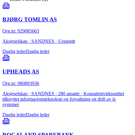
BJØRG TOMLIN AS
Org.nr
:
929085663
Aksjeselskap · SANDNES · Uoppgitt
Daglig leder
Daglig leder
UPHEADS AS
Org.nr
:
980893936
Aksjeselskap · SANDNES · 280 ansatte · Konsulentvirksomhet
tilknyttet informasjonsteknologi og forvaltning og drift av it-
systemer
Daglig leder
Daglig leder
ROGALAND SPAREBANK