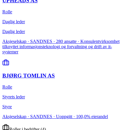
UPHEADS AS
Rolle
Daglig leder
Daglig leder
Aksjeselskap · SANDNES · 280 ansatte · Konsulentvirksomhet
tilknyttet informasjonsteknologi og forvaltning og drift av it-
systemer
BJØRG TOMLIN AS
Rolle
Styrets leder
Styre
Aksjeselskap · SANDNES · Uoppgitt · 100,0% eierandel
Roller i bedrifter
(
4
)