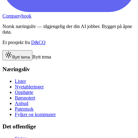
Companybook
Norsk næringsliv — tilgjengelig der din AI jobber. Bygget på åpne
data.
Et prosjekt fra
D&CO
Bytt tema
Bytt tema
Næringsliv
Lister
Nyetableringer
Opphørte
Børsnotert
Anbud
Patentsok
Fylker og kommuner
Det offentlige