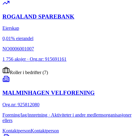
ROGALAND SPAREBANK
Eierskap
0,01% eierandel
NO0006001007
1 756 aksjer · Org.nr: 915691161
Roller i bedrifter
(
7
)
MALMINHAGEN VELFORENING
Org.nr
:
925812080
Forening/lag/innretning · Aktiviteter i andre medlemsorganisasjoner
ellers
Kontaktperson
Kontaktperson