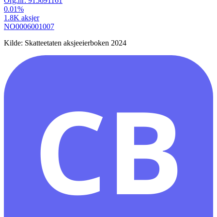
Org.nr:
915691161
0.01
%
1.8K
aksjer
NO0006001007
Kilde: Skatteetaten aksjeeierboken 2024
CB