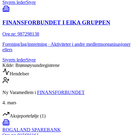
Styrets leder
Styre
FINANSFORBUNDET I EIKA GRUPPEN
Org.nr
:
987298138
Forening/lag/innretning · Aktiviteter i andre medlemsorganisasjoner
ellers
Styrets leder
Styre
Kilde: Brønnøysundregistrene
Hendelser
Ny Varamedlem
i
FINANSFORBUNDET
4. mars
Aksjeportefølje
(
1
)
ROGALAND SPAREBANK