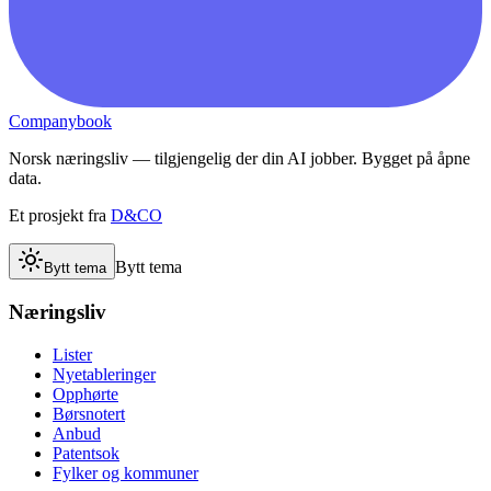
Companybook
Norsk næringsliv — tilgjengelig der din AI jobber. Bygget på åpne
data.
Et prosjekt fra
D&CO
Bytt tema
Bytt tema
Næringsliv
Lister
Nyetableringer
Opphørte
Børsnotert
Anbud
Patentsok
Fylker og kommuner