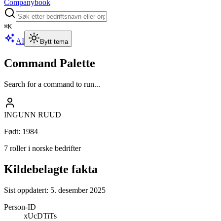
Companybook
⌘
K
AI
Bytt tema
Command Palette
Search for a command to run...
INGUNN RUUD
Født
:
1984
7 roller i norske bedrifter
Kildebelagte fakta
Sist oppdatert:
5. desember 2025
Person-ID
xUcDTiTs