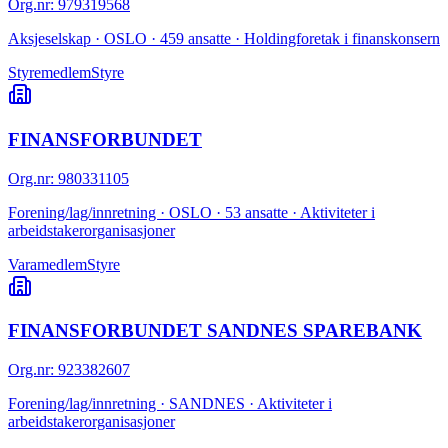
Org.nr
:
979319568
Aksjeselskap · OSLO · 459 ansatte · Holdingforetak i finanskonsern
Styremedlem
Styre
FINANSFORBUNDET
Org.nr
:
980331105
Forening/lag/innretning · OSLO · 53 ansatte · Aktiviteter i
arbeidstakerorganisasjoner
Varamedlem
Styre
FINANSFORBUNDET SANDNES SPAREBANK
Org.nr
:
923382607
Forening/lag/innretning · SANDNES · Aktiviteter i
arbeidstakerorganisasjoner