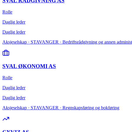
SVAL RÅDGIVNING AS
Rolle
Daglig leder
Daglig leder
Aksjeselskap · STAVANGER · Bedriftsrådgivning og annen administr
SVAL ØKONOMI AS
Rolle
Daglig leder
Daglig leder
Aksjeselskap · STAVANGER · Regnskapsføring og bokføring