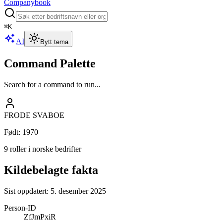
Companybook
⌘
K
AI
Bytt tema
Command Palette
Search for a command to run...
FRODE SVABOE
Født
:
1970
9 roller i norske bedrifter
Kildebelagte fakta
Sist oppdatert:
5. desember 2025
Person-ID
ZfJmPxiR