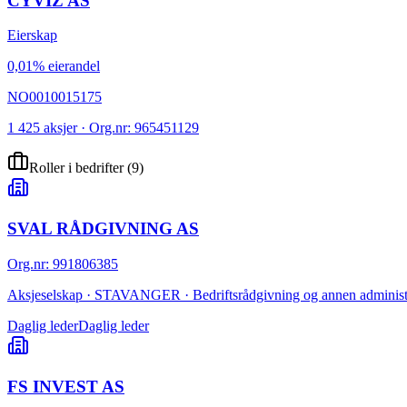
CYVIZ AS
Eierskap
0,01% eierandel
NO0010015175
1 425 aksjer · Org.nr: 965451129
Roller i bedrifter
(
9
)
SVAL RÅDGIVNING AS
Org.nr
:
991806385
Aksjeselskap · STAVANGER · Bedriftsrådgivning og annen administr
Daglig leder
Daglig leder
FS INVEST AS