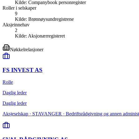
Kilde:
Companybook personregister
Roller i selskaper
9
Kilde:
Brønnøysundregistrene
Aksjeinnehav
2
Kilde:
Aksjonærregisteret
Nøkkelrelasjoner
FS INVEST AS
Rolle
Daglig leder
Daglig leder
Aksjeselskap · STAVANGER · Bedriftsrådgivning og annen administra