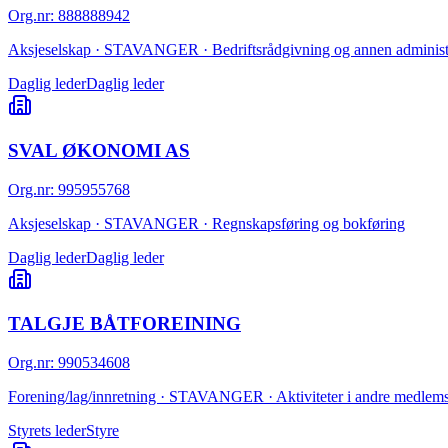
Org.nr
:
888888942
Aksjeselskap · STAVANGER · Bedriftsrådgivning og annen administr
Daglig leder
Daglig leder
SVAL ØKONOMI AS
Org.nr
:
995955768
Aksjeselskap · STAVANGER · Regnskapsføring og bokføring
Daglig leder
Daglig leder
TALGJE BÅTFOREINING
Org.nr
:
990534608
Forening/lag/innretning · STAVANGER · Aktiviteter i andre medlemso
Styrets leder
Styre