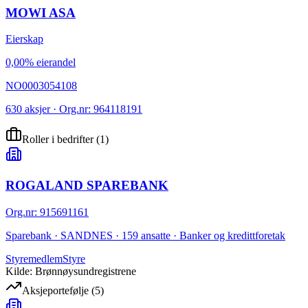
MOWI ASA
Eierskap
0,00% eierandel
NO0003054108
630 aksjer · Org.nr: 964118191
Roller i bedrifter
(
1
)
ROGALAND SPAREBANK
Org.nr
:
915691161
Sparebank · SANDNES · 159 ansatte · Banker og kredittforetak
Styremedlem
Styre
Kilde: Brønnøysundregistrene
Aksjeportefølje
(
5
)