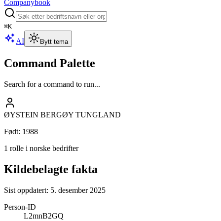
Companybook
⌘
K
AI
Bytt tema
Command Palette
Search for a command to run...
ØYSTEIN BERGØY TUNGLAND
Født
:
1988
1 rolle i norske bedrifter
Kildebelagte fakta
Sist oppdatert:
5. desember 2025
Person-ID
L2mnB2GQ