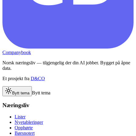
Companybook
Norsk næringsliv — tilgjengelig der din AI jobber. Bygget på åpne
data.
Et prosjekt fra
D&CO
Bytt tema
Bytt tema
Næringsliv
Lister
Nyetableringer
Opphørte
Børsnotert