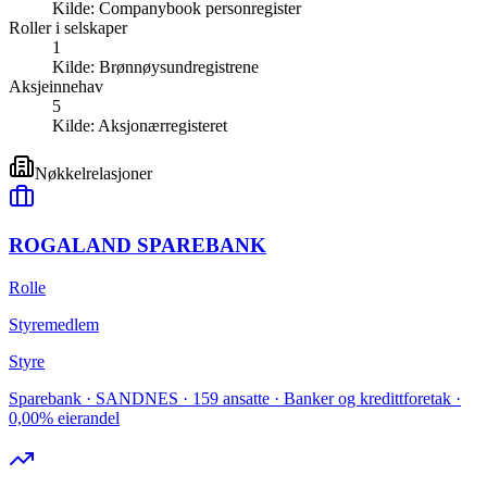
Kilde:
Companybook personregister
Roller i selskaper
1
Kilde:
Brønnøysundregistrene
Aksjeinnehav
5
Kilde:
Aksjonærregisteret
Nøkkelrelasjoner
ROGALAND SPAREBANK
Rolle
Styremedlem
Styre
Sparebank · SANDNES · 159 ansatte · Banker og kredittforetak ·
0,00% eierandel