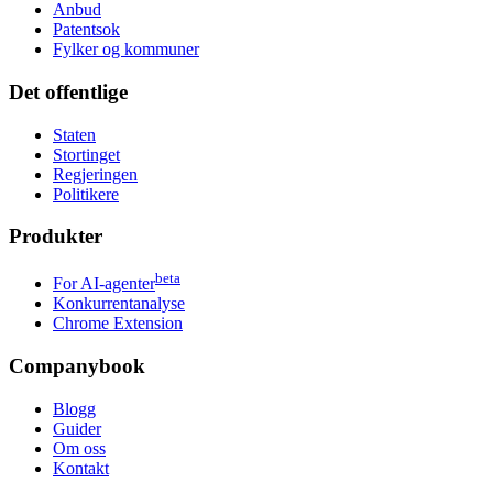
Anbud
Patentsok
Fylker og kommuner
Det offentlige
Staten
Stortinget
Regjeringen
Politikere
Produkter
beta
For AI-agenter
Konkurrentanalyse
Chrome Extension
Companybook
Blogg
Guider
Om oss
Kontakt