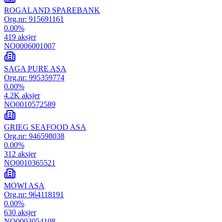
ROGALAND SPAREBANK
Org.nr:
915691161
0.00
%
419
aksjer
NO0006001007
SAGA PURE ASA
Org.nr:
995359774
0.00
%
4.2K
aksjer
NO0010572589
GRIEG SEAFOOD ASA
Org.nr:
946598038
0.00
%
312
aksjer
NO0010365521
MOWI ASA
Org.nr:
964118191
0.00
%
630
aksjer
NO0003054108