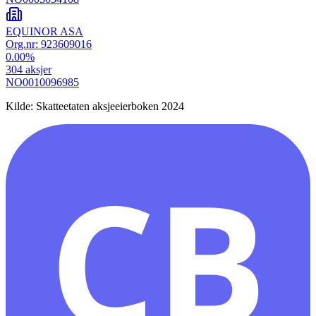
EQUINOR ASA
Org.nr:
923609016
0.00
%
304
aksjer
NO0010096985
Kilde: Skatteetaten aksjeeierboken 2024
CB