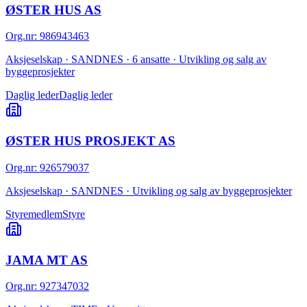
ØSTER HUS AS
Org.nr
:
986943463
Aksjeselskap · SANDNES · 6 ansatte · Utvikling og salg av
byggeprosjekter
Daglig leder
Daglig leder
ØSTER HUS PROSJEKT AS
Org.nr
:
926579037
Aksjeselskap · SANDNES · Utvikling og salg av byggeprosjekter
Styremedlem
Styre
JAMA MT AS
Org.nr
:
927347032