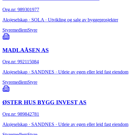
Org.nr
:
989301977
Aksjeselskap · SOLA · Utvikling og salg av byggeprosjekter
Styremedlem
Styre
MADLAÅSEN AS
Org.nr
:
992115084
Aksjeselskap · SANDNES · Utleie av egen eller leid fast eiendom
Styremedlem
Styre
ØSTER HUS BYGG INVEST AS
Org.nr
:
989842781
Aksjeselskap · SANDNES · Utleie av egen eller leid fast eiendom
Styremedlem
Styre