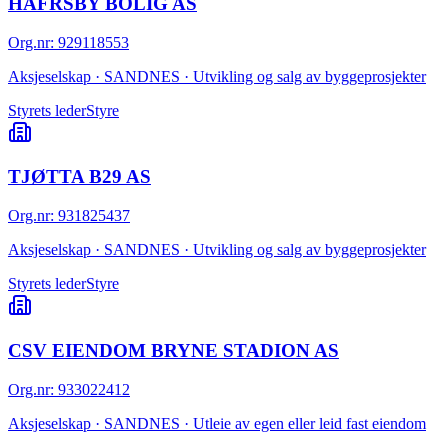
HAFRSBY BOLIG AS
Org.nr
:
929118553
Aksjeselskap · SANDNES · Utvikling og salg av byggeprosjekter
Styrets leder
Styre
TJØTTA B29 AS
Org.nr
:
931825437
Aksjeselskap · SANDNES · Utvikling og salg av byggeprosjekter
Styrets leder
Styre
CSV EIENDOM BRYNE STADION AS
Org.nr
:
933022412
Aksjeselskap · SANDNES · Utleie av egen eller leid fast eiendom