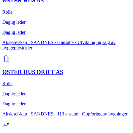
ØSTER HUS AS
Rolle
Daglig leder
Daglig leder
Aksjeselskap · SANDNES · 6 ansatte · Utvikling og salg av
byggeprosjekter
ØSTER HUS DRIFT AS
Rolle
Daglig leder
Daglig leder
Aksjeselskap · SANDNES · 113 ansatte · Oppføring av bygninger