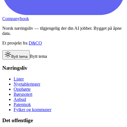
Companybook
Norsk næringsliv — tilgjengelig der din AI jobber. Bygget på åpne
data.
Et prosjekt fra
D&CO
Bytt tema
Bytt tema
Næringsliv
Lister
Nyetableringer
Opphørte
Børsnotert
Anbud
Patentsok
Fylker og kommuner
Det offentlige