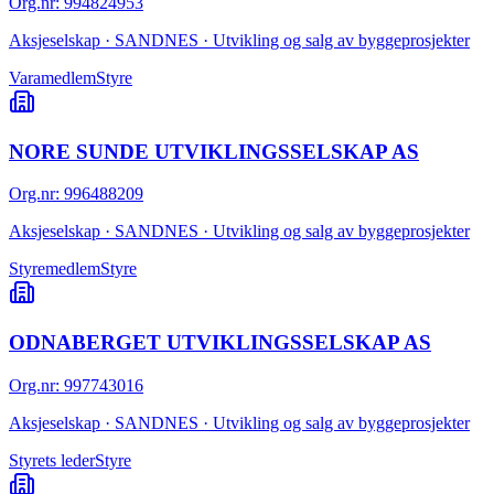
Org.nr
:
994824953
Aksjeselskap · SANDNES · Utvikling og salg av byggeprosjekter
Varamedlem
Styre
NORE SUNDE UTVIKLINGSSELSKAP AS
Org.nr
:
996488209
Aksjeselskap · SANDNES · Utvikling og salg av byggeprosjekter
Styremedlem
Styre
ODNABERGET UTVIKLINGSSELSKAP AS
Org.nr
:
997743016
Aksjeselskap · SANDNES · Utvikling og salg av byggeprosjekter
Styrets leder
Styre