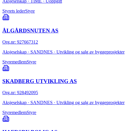
Aksjeselskap · TIME · Uoppgitt
Styrets leder
Styre
ÅLGÅRDSNUTEN AS
Org.nr
:
927667312
Aksjeselskap · SANDNES · Utvikling og salg av byggeprosjekter
Styremedlem
Styre
SKADBERG UTVIKLING AS
Org.nr
:
928492095
Aksjeselskap · SANDNES · Utvikling og salg av byggeprosjekter
Styremedlem
Styre