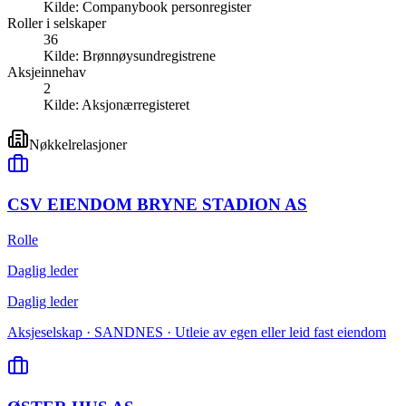
Kilde:
Companybook personregister
Roller i selskaper
36
Kilde:
Brønnøysundregistrene
Aksjeinnehav
2
Kilde:
Aksjonærregisteret
Nøkkelrelasjoner
CSV EIENDOM BRYNE STADION AS
Rolle
Daglig leder
Daglig leder
Aksjeselskap · SANDNES · Utleie av egen eller leid fast eiendom