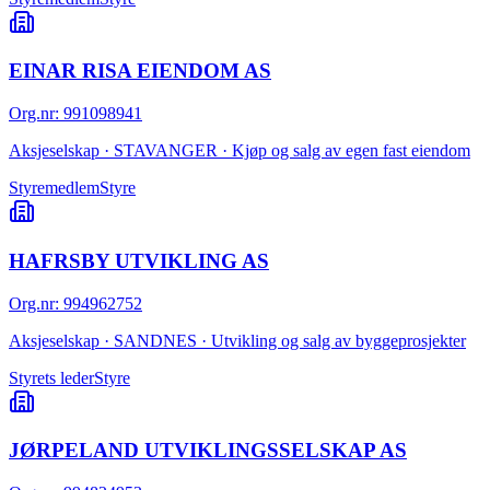
EINAR RISA EIENDOM AS
Org.nr
:
991098941
Aksjeselskap · STAVANGER · Kjøp og salg av egen fast eiendom
Styremedlem
Styre
HAFRSBY UTVIKLING AS
Org.nr
:
994962752
Aksjeselskap · SANDNES · Utvikling og salg av byggeprosjekter
Styrets leder
Styre
JØRPELAND UTVIKLINGSSELSKAP AS