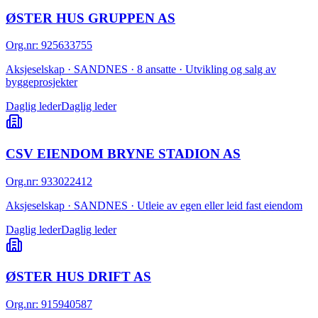
ØSTER HUS GRUPPEN AS
Org.nr
:
925633755
Aksjeselskap · SANDNES · 8 ansatte · Utvikling og salg av
byggeprosjekter
Daglig leder
Daglig leder
CSV EIENDOM BRYNE STADION AS
Org.nr
:
933022412
Aksjeselskap · SANDNES · Utleie av egen eller leid fast eiendom
Daglig leder
Daglig leder
ØSTER HUS DRIFT AS
Org.nr
:
915940587