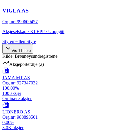
VIGLA AS
Org.nr
:
999609457
Aksjeselskap · KLEPP · Uoppgitt
Styremedlem
Styre
Vis
11
flere
Kilde: Brønnøysundregistrene
Aksjeportefølje
(
2
)
JAMA MT AS
Org.nr:
927347032
100.00
%
100
aksjer
Ordinære aksjer
LIONERO AS
Org.nr:
988893501
0.00
%
3.0K
aksjer