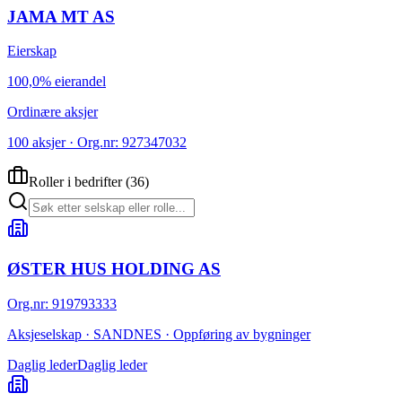
JAMA MT AS
Eierskap
100,0% eierandel
Ordinære aksjer
100 aksjer · Org.nr: 927347032
Roller i bedrifter
(
36
)
ØSTER HUS HOLDING AS
Org.nr
:
919793333
Aksjeselskap · SANDNES · Oppføring av bygninger
Daglig leder
Daglig leder