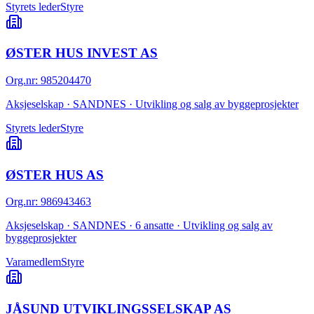
Styrets leder
Styre
ØSTER HUS INVEST AS
Org.nr
:
985204470
Aksjeselskap · SANDNES · Utvikling og salg av byggeprosjekter
Styrets leder
Styre
ØSTER HUS AS
Org.nr
:
986943463
Aksjeselskap · SANDNES · 6 ansatte · Utvikling og salg av
byggeprosjekter
Varamedlem
Styre
JÅSUND UTVIKLINGSSELSKAP AS