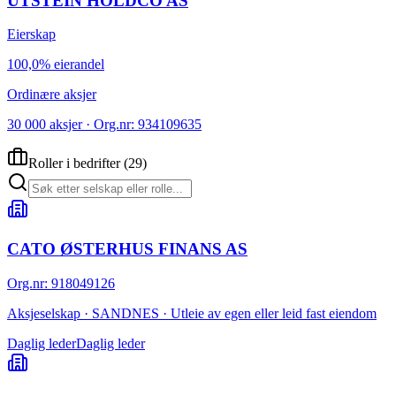
UTSTEIN HOLDCO AS
Eierskap
100,0% eierandel
Ordinære aksjer
30 000 aksjer · Org.nr: 934109635
Roller i bedrifter
(
29
)
CATO ØSTERHUS FINANS AS
Org.nr
:
918049126
Aksjeselskap · SANDNES · Utleie av egen eller leid fast eiendom
Daglig leder
Daglig leder