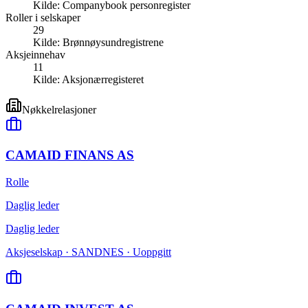
Kilde:
Companybook personregister
Roller i selskaper
29
Kilde:
Brønnøysundregistrene
Aksjeinnehav
11
Kilde:
Aksjonærregisteret
Nøkkelrelasjoner
CAMAID FINANS AS
Rolle
Daglig leder
Daglig leder
Aksjeselskap · SANDNES · Uoppgitt