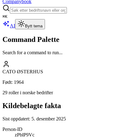
Companybook
⌘
K
AI
Bytt tema
Command Palette
Search for a command to run...
CATO ØSTERHUS
Født
:
1964
29 roller i norske bedrifter
Kildebelagte fakta
Sist oppdatert:
5. desember 2025
Person-ID
zPblP9Vc