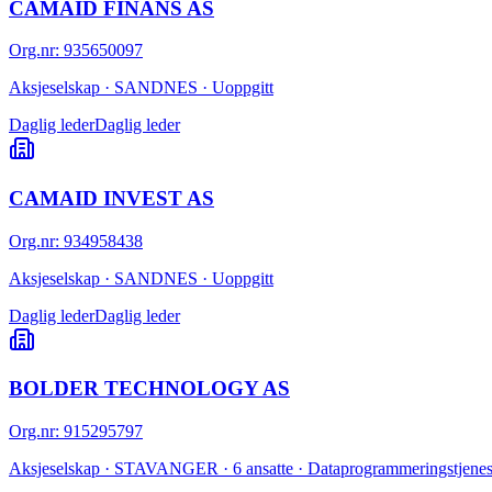
CAMAID FINANS AS
Org.nr
:
935650097
Aksjeselskap · SANDNES · Uoppgitt
Daglig leder
Daglig leder
CAMAID INVEST AS
Org.nr
:
934958438
Aksjeselskap · SANDNES · Uoppgitt
Daglig leder
Daglig leder
BOLDER TECHNOLOGY AS
Org.nr
:
915295797
Aksjeselskap · STAVANGER · 6 ansatte · Dataprogrammeringstjenes