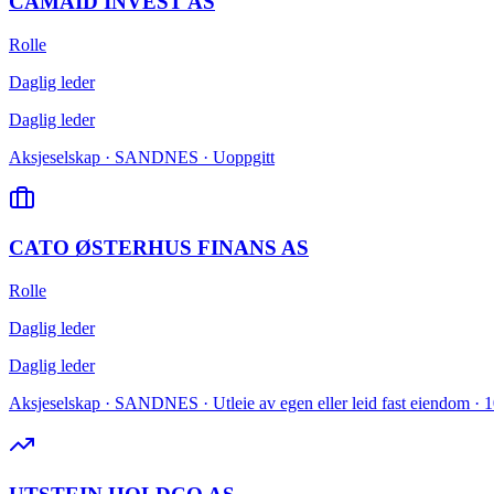
CAMAID INVEST AS
Rolle
Daglig leder
Daglig leder
Aksjeselskap · SANDNES · Uoppgitt
CATO ØSTERHUS FINANS AS
Rolle
Daglig leder
Daglig leder
Aksjeselskap · SANDNES · Utleie av egen eller leid fast eiendom · 