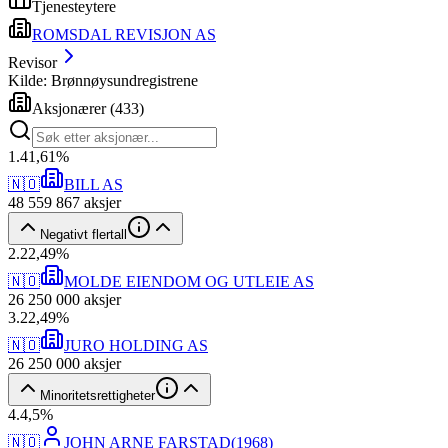
Tjenesteytere
ROMSDAL REVISJON AS
Revisor
Kilde: Brønnøysundregistrene
Aksjonærer
(
433
)
1
.
41,61
%
🇳🇴
BILL AS
48 559 867
aksjer
Negativt flertall
2
.
22,49
%
🇳🇴
MOLDE EIENDOM OG UTLEIE AS
26 250 000
aksjer
3
.
22,49
%
🇳🇴
JURO HOLDING AS
26 250 000
aksjer
Minoritetsrettigheter
4
.
4,5
%
🇳🇴
JOHN ARNE FARSTAD
(
1968
)