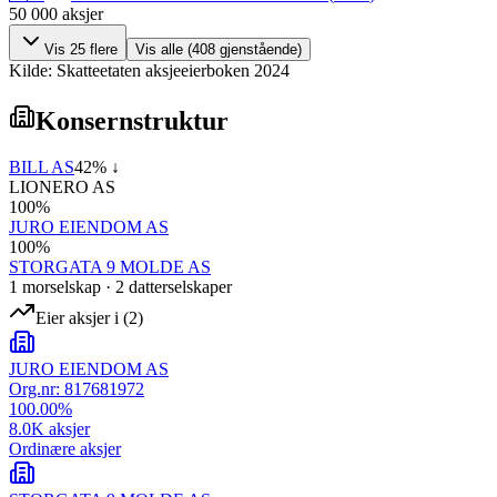
50 000
aksjer
Vis
25
flere
Vis alle (
408
gjenstående)
Kilde: Skatteetaten aksjeeierboken 2024
Konsernstruktur
BILL AS
42
% ↓
LIONERO AS
100
%
JURO EIENDOM AS
100
%
STORGATA 9 MOLDE AS
1
morselskap
·
2
datterselskap
er
Eier aksjer i
(
2
)
JURO EIENDOM AS
Org.nr:
817681972
100.00
%
8.0K
aksjer
Ordinære aksjer