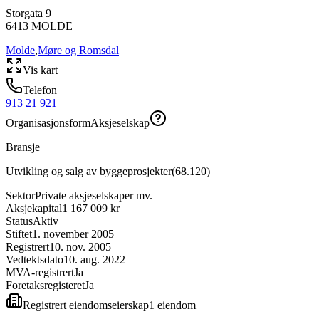
Storgata 9
6413
MOLDE
Molde
,
Møre og Romsdal
Vis kart
Telefon
913 21 921
Organisasjonsform
Aksjeselskap
Bransje
Utvikling og salg av byggeprosjekter
(
68.120
)
Sektor
Private aksjeselskaper mv.
Aksjekapital
1 167 009 kr
Status
Aktiv
Stiftet
1. november 2005
Registrert
10. nov. 2005
Vedtektsdato
10. aug. 2022
MVA-registrert
Ja
Foretaksregisteret
Ja
Registrert eiendomseierskap
1
eiendom