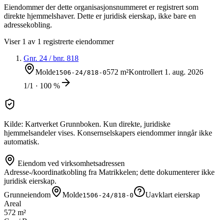
Eiendommer der dette organisasjonsnummeret er registrert som
direkte hjemmelshaver. Dette er juridisk eierskap, ikke bare en
adressekobling.
Viser
1
av
1
registrerte eiendommer
Gnr.
24
/ bnr.
818
Molde
572 m²
Kontrollert
1. aug. 2026
1506-24/818-0
1/1 · 100 %
Kilde: Kartverket Grunnboken. Kun direkte, juridiske
hjemmelsandeler vises. Konsernselskapers eiendommer inngår ikke
automatisk.
Eiendom ved virksomhetsadressen
Adresse-/koordinatkobling fra Matrikkelen; dette dokumenterer ikke
juridisk eierskap.
Grunneiendom
Molde
Uavklart eierskap
1506-24/818-0
Areal
572 m²