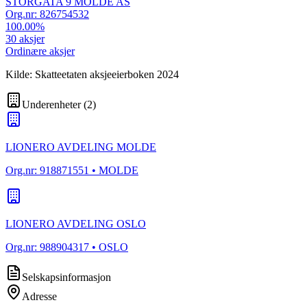
STORGATA 9 MOLDE AS
Org.nr:
826754532
100.00
%
30
aksjer
Ordinære aksjer
Kilde: Skatteetaten aksjeeierboken 2024
Underenheter
(
2
)
LIONERO AVDELING MOLDE
Org.nr:
918871551
• MOLDE
LIONERO AVDELING OSLO
Org.nr:
988904317
• OSLO
Selskapsinformasjon
Adresse