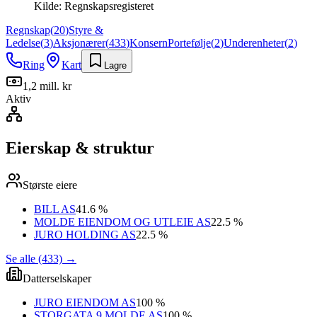
Kilde:
Regnskapsregisteret
Regnskap
(
20
)
Styre &
Ledelse
(
3
)
Aksjonærer
(
433
)
Konsern
Portefølje
(
2
)
Underenheter
(
2
)
Ring
Kart
Lagre
1,2 mill. kr
Aktiv
Eierskap & struktur
Største eiere
BILL AS
41.6 %
MOLDE EIENDOM OG UTLEIE AS
22.5 %
JURO HOLDING AS
22.5 %
Se alle (433)
→
Datterselskaper
JURO EIENDOM AS
100 %
STORGATA 9 MOLDE AS
100 %