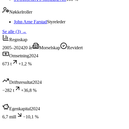
Nøkkelroller
John Arne Farstad
Styreleder
Se alle (3)
→
Regnskap
2005–2024
20
år
Morselskap
Revidert
Omsetning
2024
673 t
+1,2 %
Driftsresultat
2024
−282 t
+36,8 %
Egenkapital
2024
6,7 mill
−10,1 %