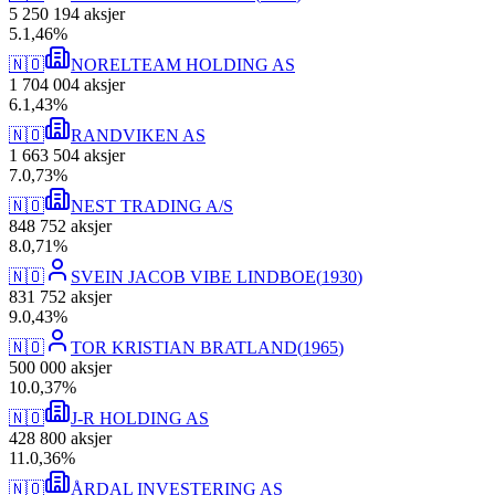
5 250 194
aksjer
5
.
1,46
%
🇳🇴
NORELTEAM HOLDING AS
1 704 004
aksjer
6
.
1,43
%
🇳🇴
RANDVIKEN AS
1 663 504
aksjer
7
.
0,73
%
🇳🇴
NEST TRADING A/S
848 752
aksjer
8
.
0,71
%
🇳🇴
SVEIN JACOB VIBE LINDBOE
(
1930
)
831 752
aksjer
9
.
0,43
%
🇳🇴
TOR KRISTIAN BRATLAND
(
1965
)
500 000
aksjer
10
.
0,37
%
🇳🇴
J-R HOLDING AS
428 800
aksjer
11
.
0,36
%
🇳🇴
ÅRDAL INVESTERING AS