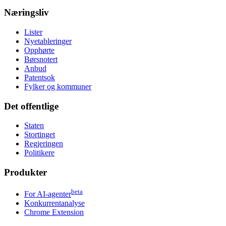
Næringsliv
Lister
Nyetableringer
Opphørte
Børsnotert
Anbud
Patentsok
Fylker og kommuner
Det offentlige
Staten
Stortinget
Regjeringen
Politikere
Produkter
beta
For AI-agenter
Konkurrentanalyse
Chrome Extension