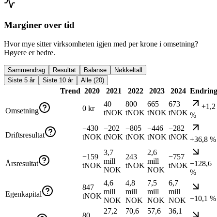
Marginer over tid
Hvor mye sitter virksomheten igjen med per krone i omsetning?
Høyere er bedre.
Sammendrag
Resultat
Balanse
Nøkkeltall
Siste 5 år
Siste 10 år
Alle (20)
Trend
2020
2021
2022
2023
2024
Endrin
40
800
665
673
+1,2
0 kr
Omsetning
tNOK
tNOK
tNOK
tNOK
%
−430
−202
−805
−446
−282
Driftsresultat
tNOK
tNOK
tNOK
tNOK
tNOK
+36,8 %
3,7
2,6
−159
243
−757
mill
mill
Årsresultat
−128,6
tNOK
tNOK
tNOK
NOK
NOK
%
4,6
4,8
7,5
6,7
847
mill
mill
mill
mill
Egenkapital
tNOK
−10,1 %
NOK
NOK
NOK
NOK
27,2
70,6
57,6
36,1
80