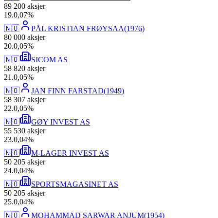
89 200
aksjer
19
.
0,07
%
🇳🇴
PÅL KRISTIAN FRØYSAA
(
1976
)
80 000
aksjer
20
.
0,05
%
🇳🇴
SICOM AS
58 820
aksjer
21
.
0,05
%
🇳🇴
JAN FINN FARSTAD
(
1949
)
58 307
aksjer
22
.
0,05
%
🇳🇴
GØY INVEST AS
55 530
aksjer
23
.
0,04
%
🇳🇴
M-LAGER INVEST AS
50 205
aksjer
24
.
0,04
%
🇳🇴
SPORTSMAGASINET AS
50 205
aksjer
25
.
0,04
%
🇳🇴
MOHAMMAD SARWAR ANJUM
(
1954
)