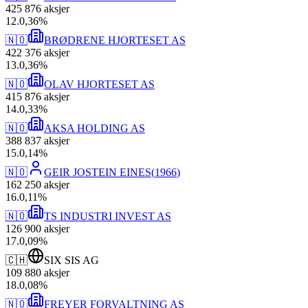
425 876
aksjer
12
.
0,36
%
🇳🇴
BRØDRENE HJORTESET AS
422 376
aksjer
13
.
0,36
%
🇳🇴
OLAV HJORTESET AS
415 876
aksjer
14
.
0,33
%
🇳🇴
AKSA HOLDING AS
388 837
aksjer
15
.
0,14
%
🇳🇴
GEIR JOSTEIN EINES
(
1966
)
162 250
aksjer
16
.
0,11
%
🇳🇴
TS INDUSTRI INVEST AS
126 900
aksjer
17
.
0,09
%
🇨🇭
SIX SIS AG
109 880
aksjer
18
.
0,08
%
🇳🇴
FREYER FORVALTNING AS