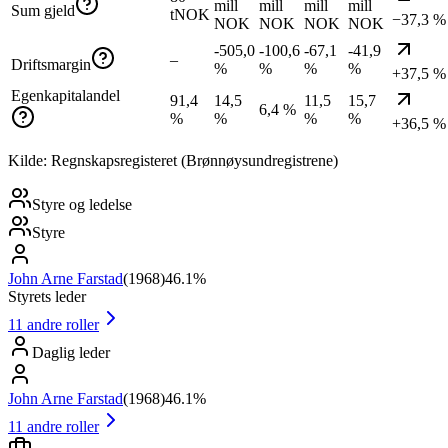
mill
mill
mill
mill
Sum gjeld
tNOK
−37,3 %
NOK
NOK
NOK
NOK
-505,0
-100,6
-67,1
-41,9
–
Driftsmargin
%
%
%
%
+37,5 %
Egenkapitalandel
91,4
14,5
11,5
15,7
6,4 %
%
%
%
%
+36,5 %
Kilde: Regnskapsregisteret (Brønnøysundregistrene)
Styre og ledelse
Styre
John Arne Farstad
(
1968
)
46.1%
Styrets leder
11
andre roller
Daglig leder
John Arne Farstad
(
1968
)
46.1%
11
andre roller