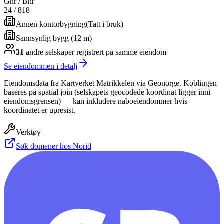
Gnr / Bnr
24
/
818
Annen kontorbygning
(
Tatt i bruk
)
Sannsynlig bygg (12 m)
31
andre selskap
er
registrert på samme eiendom
Se eiendommen i detalj
Eiendomsdata fra Kartverket Matrikkelen via Geonorge. Koblingen
baseres på spatial join (selskapets geocodede koordinat ligger inni
eiendomsgrensen) — kan inkludere naboeiendommer hvis
koordinatet er upresist.
Verktøy
Søk domener hos Norid