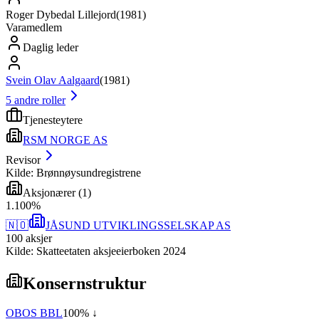
Roger Dybedal Lillejord
(
1981
)
Varamedlem
Daglig leder
Svein Olav Aalgaard
(
1981
)
5
andre roller
Tjenesteytere
RSM NORGE AS
Revisor
Kilde: Brønnøysundregistrene
Aksjonærer
(
1
)
1
.
100
%
🇳🇴
JÅSUND UTVIKLINGSSELSKAP AS
100
aksjer
Kilde: Skatteetaten aksjeeierboken 2024
Konsernstruktur
OBOS BBL
100
% ↓