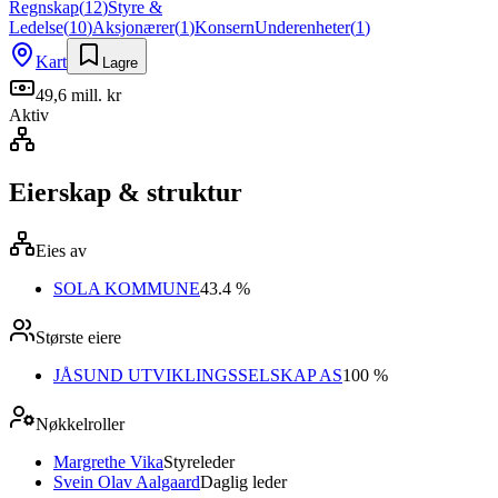
Regnskap
(
12
)
Styre &
Ledelse
(
10
)
Aksjonærer
(
1
)
Konsern
Underenheter
(
1
)
Kart
Lagre
49,6 mill. kr
Aktiv
Eierskap & struktur
Eies av
SOLA KOMMUNE
43.4 %
Største eiere
JÅSUND UTVIKLINGSSELSKAP AS
100 %
Nøkkelroller
Margrethe Vika
Styreleder
Svein Olav Aalgaard
Daglig leder