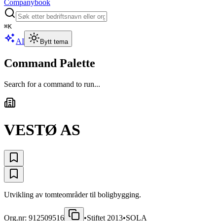
Companybook
⌘
K
AI
Bytt tema
Command Palette
Search for a command to run...
VESTØ AS
Utvikling av tomteområder til boligbygging.
Org.nr:
912509516
•
Stiftet
2013
•
SOLA