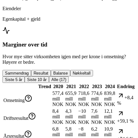
Eiendeler
Egenkapital + gjeld
Marginer over tid
Hvor mye sitter virksomheten igjen med per krone i omsetning?
Høyere er bedre.
Sammendrag
Resultat
Balanse
Nøkkeltall
Siste 5 år
Siste 10 år
Alle (17)
Trend
2020
2021
2022
2023
2024
Endring
577,4
655,9
718,6
774,6
839,8
+8,4
mill
mill
mill
mill
mill
Omsetning
%
NOK
NOK
NOK
NOK
NOK
8,4
4,3
−10
7,6
12,1
mill
mill
mill
mill
mill
Driftsresultat
+59,1 %
NOK
NOK
NOK
NOK
NOK
6,8
5,8
−8
6,2
10,9
mill
mill
mill
mill
mill
Årsresultat