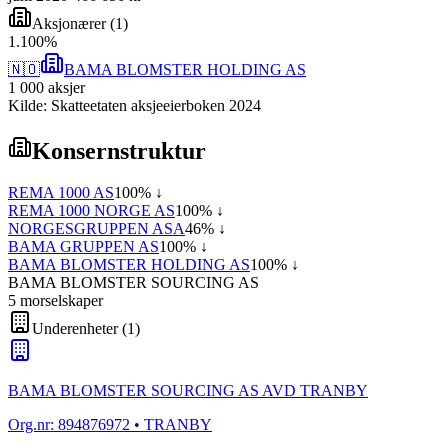
Aksjonærer
(
1
)
1
.
100
%
🇳🇴
BAMA BLOMSTER HOLDING AS
1 000
aksjer
Kilde: Skatteetaten aksjeeierboken 2024
Konsernstruktur
REMA 1000 AS
100
% ↓
REMA 1000 NORGE AS
100
% ↓
NORGESGRUPPEN ASA
46
% ↓
BAMA GRUPPEN AS
100
% ↓
BAMA BLOMSTER HOLDING AS
100
% ↓
BAMA BLOMSTER SOURCING AS
5
morselskap
er
Underenheter
(
1
)
BAMA BLOMSTER SOURCING AS AVD TRANBY
Org.nr:
894876972
• TRANBY