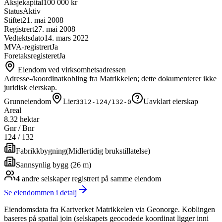
Aksjekapital
100 000 kr
Status
Aktiv
Stiftet
21. mai 2008
Registrert
27. mai 2008
Vedtektsdato
14. mars 2022
MVA-registrert
Ja
Foretaksregisteret
Ja
Eiendom ved virksomhetsadressen
Adresse-/koordinatkobling fra Matrikkelen; dette dokumenterer ikke
juridisk eierskap.
Grunneiendom
Lier
Uavklart eierskap
3312-124/132-0
Areal
8.32 hektar
Gnr / Bnr
124
/
132
Fabrikkbygning
(
Midlertidig brukstillatelse
)
Sannsynlig bygg (26 m)
4
andre selskap
er
registrert på samme eiendom
Se eiendommen i detalj
Eiendomsdata fra Kartverket Matrikkelen via Geonorge. Koblingen
baseres på spatial join (selskapets geocodede koordinat ligger inni