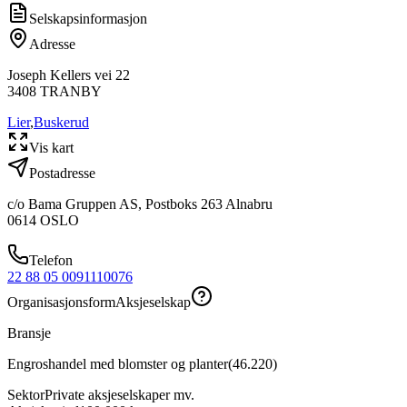
Selskapsinformasjon
Adresse
Joseph Kellers vei 22
3408
TRANBY
Lier
,
Buskerud
Vis kart
Postadresse
c/o Bama Gruppen AS, Postboks 263 Alnabru
0614
OSLO
Telefon
22 88 05 00
91110076
Organisasjonsform
Aksjeselskap
Bransje
Engroshandel med blomster og planter
(
46.220
)
Sektor
Private aksjeselskaper mv.