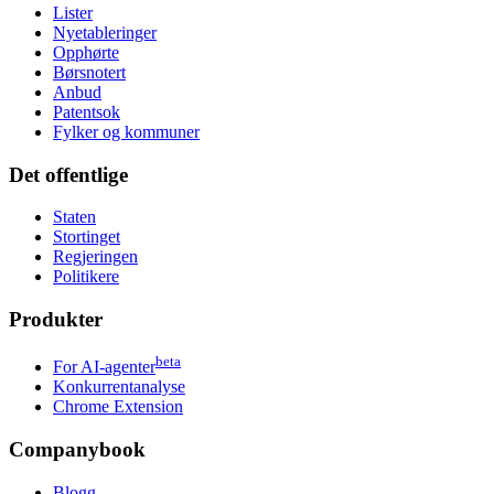
Lister
Nyetableringer
Opphørte
Børsnotert
Anbud
Patentsok
Fylker og kommuner
Det offentlige
Staten
Stortinget
Regjeringen
Politikere
Produkter
beta
For AI-agenter
Konkurrentanalyse
Chrome Extension
Companybook
Blogg