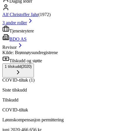
Daglig leder
Alf Christoffer Jahr
(
1972
)
3
andre roller
Tjenesteytere
BDO AS
Revisor
Kilde: Brønnøysundregistrene
Tilskudd og støtte
1
tilskudd
(
2020
)
COVID-tiltak
(
1
)
Siste tilskudd
Tilskudd
COVID-tiltak
Lønnskompensasjon permittering
juni 2020
·
466 656 kr