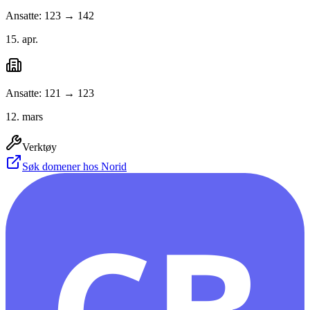
Ansatte: 123 → 142
15. apr.
Ansatte: 121 → 123
12. mars
Verktøy
Søk domener hos Norid
CB