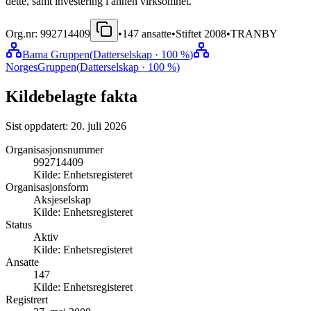
dette, samt investering i annen virksomhet.
Org.nr:
992714409
•
147
ansatte
•
Stiftet
2008
•
TRANBY
Bama Gruppen
(
Datterselskap
· 100 %
)
NorgesGruppen
(
Datterselskap
· 100 %
)
Kildebelagte fakta
Sist oppdatert:
20. juli 2026
Organisasjonsnummer
992714409
Kilde:
Enhetsregisteret
Organisasjonsform
Aksjeselskap
Kilde:
Enhetsregisteret
Status
Aktiv
Kilde:
Enhetsregisteret
Ansatte
147
Kilde:
Enhetsregisteret
Registrert