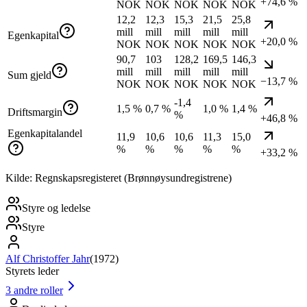
+74,6 %
NOK
NOK
NOK
NOK
NOK
12,2
12,3
15,3
21,5
25,8
mill
mill
mill
mill
mill
Egenkapital
+20,0 %
NOK
NOK
NOK
NOK
NOK
90,7
103
128,2
169,5
146,3
mill
mill
mill
mill
mill
Sum gjeld
−13,7 %
NOK
NOK
NOK
NOK
NOK
-1,4
1,5 %
0,7 %
1,0 %
1,4 %
Driftsmargin
%
+46,8 %
Egenkapitalandel
11,9
10,6
10,6
11,3
15,0
%
%
%
%
%
+33,2 %
Kilde: Regnskapsregisteret (Brønnøysundregistrene)
Styre og ledelse
Styre
Alf Christoffer Jahr
(
1972
)
Styrets leder
3
andre roller