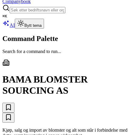
Companybook
⌘
K
AI
Bytt tema
Command Palette
Search for a command to run...
BAMA BLOMSTER
SOURCING AS
Kjøp, salg og import av blomster og alt som står i forbindelse med