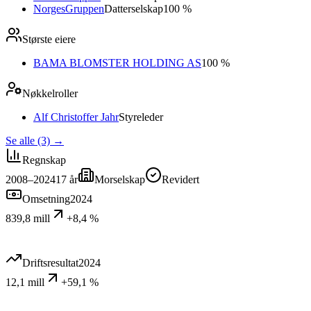
NorgesGruppen
Datterselskap
100 %
Største eiere
BAMA BLOMSTER HOLDING AS
100 %
Nøkkelroller
Alf Christoffer Jahr
Styreleder
Se alle (3)
→
Regnskap
2008–2024
17
år
Morselskap
Revidert
Omsetning
2024
839,8 mill
+8,4 %
Driftsresultat
2024
12,1 mill
+59,1 %