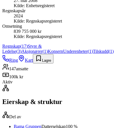
27. mai 2008
Kilde:
Enhetsregisteret
Regnskapsår
2024
Kilde:
Regnskapsregisteret
Omsetning
839 755 000 kr
Kilde:
Regnskapsregisteret
Regnskap
(
17
)
Styre &
Ledelse
(
3
)
Aksjonærer
(
1
)
Konsern
Underenheter
(
1
)
Tilskudd
(
1
)
Ring
Kart
Lagre
147
ansatte
100k kr
Aktiv
Eierskap & struktur
Del av
Bama Gruppen
Datterselskap
100 %