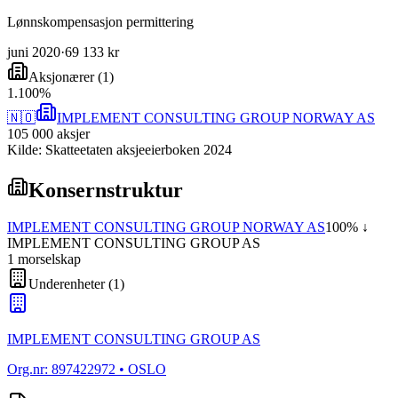
Lønnskompensasjon permittering
juni 2020
·
69 133 kr
Aksjonærer
(
1
)
1
.
100
%
🇳🇴
IMPLEMENT CONSULTING GROUP NORWAY AS
105 000
aksjer
Kilde: Skatteetaten aksjeeierboken 2024
Konsernstruktur
IMPLEMENT CONSULTING GROUP NORWAY AS
100
% ↓
IMPLEMENT CONSULTING GROUP AS
1
morselskap
Underenheter
(
1
)
IMPLEMENT CONSULTING GROUP AS
Org.nr:
897422972
• OSLO