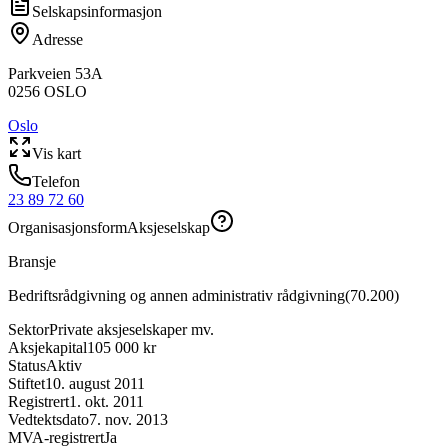
Selskapsinformasjon
Adresse
Parkveien 53A
0256
OSLO
Oslo
Vis kart
Telefon
23 89 72 60
Organisasjonsform
Aksjeselskap
Bransje
Bedriftsrådgivning og annen administrativ rådgivning
(
70.200
)
Sektor
Private aksjeselskaper mv.
Aksjekapital
105 000 kr
Status
Aktiv
Stiftet
10. august 2011
Registrert
1. okt. 2011
Vedtektsdato
7. nov. 2013
MVA-registrert
Ja