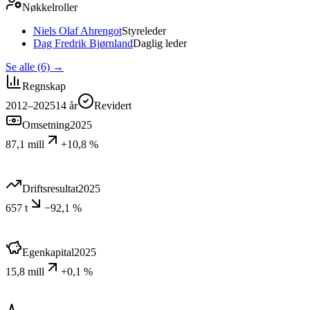
Nøkkelroller
Niels Olaf Ahrengot
Styreleder
Dag Fredrik Bjørnland
Daglig leder
Se alle (6)
→
Regnskap
2012–2025
14
år
Revidert
Omsetning
2025
87,1 mill
+10,8 %
Driftsresultat
2025
657 t
−92,1 %
Egenkapital
2025
15,8 mill
+0,1 %