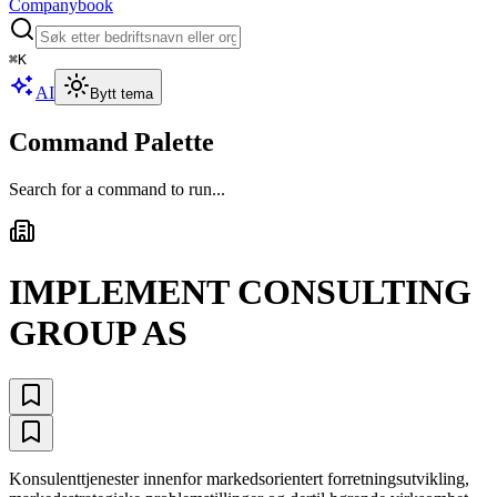
Companybook
⌘
K
AI
Bytt tema
Command Palette
Search for a command to run...
IMPLEMENT CONSULTING
GROUP AS
Konsulenttjenester innenfor markedsorientert forretningsutvikling,