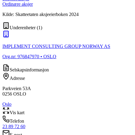
Ordinære aksjer
Kilde: Skatteetaten aksjeeierboken 2024
Underenheter
(
1
)
IMPLEMENT CONSULTING GROUP NORWAY AS
Org.nr:
976847970
• OSLO
Selskapsinformasjon
Adresse
Parkveien 53A
0256
OSLO
Oslo
Vis kart
Telefon
23 89 72 60
E-post