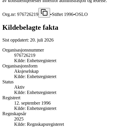
av konsulenttjenester innenfor administrasjon og ledelse.
Org.nr:
976726219
•
Stiftet
1996
•
OSLO
Kildebelagte fakta
Sist oppdatert:
20. juli 2026
Organisasjonsnummer
976726219
Kilde:
Enhetsregisteret
Organisasjonsform
Aksjeselskap
Kilde:
Enhetsregisteret
Status
Aktiv
Kilde:
Enhetsregisteret
Registrert
12. september 1996
Kilde:
Enhetsregisteret
Regnskapsår
2025
Kilde:
Regnskapsregisteret