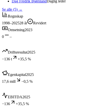
Dag Fredrik Bjørnland
Daglig leder
Se alle (5)
→
Regnskap
1998–2025
28
år
Revidert
Omsetning
2023
0
–
Driftsresultat
2025
−136 t
+35,5 %
Egenkapital
2025
17,6 mill
−0,5 %
EBITDA
2025
−136
+35,5 %