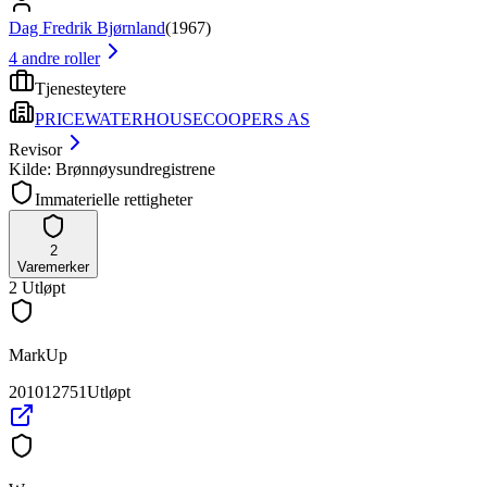
Dag Fredrik Bjørnland
(
1967
)
4
andre roller
Tjenesteytere
PRICEWATERHOUSECOOPERS AS
Revisor
Kilde: Brønnøysundregistrene
Immaterielle rettigheter
2
Varemerker
2
Utløpt
MarkUp
201012751
Utløpt