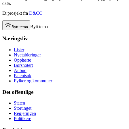
data.
Et prosjekt fra
D&CO
Bytt tema
Bytt tema
Næringsliv
Lister
Nyetableringer
Opphørte
Børsnotert
Anbud
Patentsok
Fylker og kommuner
Det offentlige
Staten
Stortinget
Regjeringen
Politikere