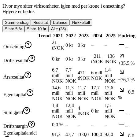
Hvor mye sitter virksomheten igjen med per krone i omsetning?
Høyere er bedre.
Sammendrag
Resultat
Balanse
Nøkkeltall
Siste 5 år
Siste 10 år
Alle (28)
Trend
2021
2022
2023
2024
2025
Endring
21
0 kr
0 kr
–
–
Omsetning
–
tNOK
−211
−136
0 kr
0 kr
0 kr
Driftsresultat
tNOK
tNOK
+35,5 %
6,7
7,7
1,4
471
6 mill
mill
mill
mill
Årsresultat
tNOK
NOK
−76,1 %
NOK
NOK
NOK
14,6
11,3
11,7
17,7
17,6
−0,5
mill
mill
mill
mill
mill
Egenkapital
%
NOK
NOK
NOK
NOK
NOK
1,4
12,4
1,5
4
mill
mill
0 kr
mill
Sum gjeld
–
tNOK
NOK
NOK
NOK
0,0 %
–
–
–
–
Driftsmargin
–
Egenkapitalandel
91,3
47,7
100,0
100,0
92,0
−8,0