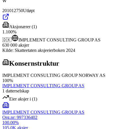
W
201012750
Utløpt
Aksjonærer
(
1
)
1
.
100
%
🇩🇰
IMPLEMENT CONSULTING GROUP AS
630 000
aksjer
Kilde: Skatteetaten aksjeeierboken 2024
Konsernstruktur
IMPLEMENT CONSULTING GROUP NORWAY AS
100
%
IMPLEMENT CONSULTING GROUP AS
1
datterselskap
Eier aksjer i
(
1
)
IMPLEMENT CONSULTING GROUP AS
Org.nr:
997336402
100.00
%
105.0K
aksjer