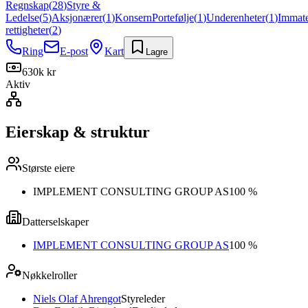
Regnskap
(
28
)
Styre &
Ledelse
(
5
)
Aksjonærer
(
1
)
Konsern
Portefølje
(
1
)
Underenheter
(
1
)
Immate
rettigheter
(
2
)
Ring
E-post
Kart
Lagre
630k kr
Aktiv
Eierskap & struktur
Største eiere
IMPLEMENT CONSULTING GROUP AS
100 %
Datterselskaper
IMPLEMENT CONSULTING GROUP AS
100 %
Nøkkelroller
Niels Olaf Ahrengot
Styreleder