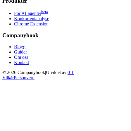
Produkter
beta
For AI-agenter
Konkurrentanalyse
Chrome Extension
Companybook
Blogg
Guider
Om oss
Kontakt
©
2026
Companybook
|
Utviklet av
0-1
Vilkår
Personvern