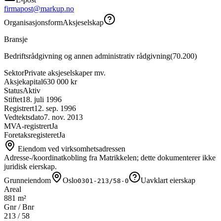
firmapost@markup.no
Organisasjonsform
Aksjeselskap
Bransje
Bedriftsrådgivning og annen administrativ rådgivning
(
70.200
)
Sektor
Private aksjeselskaper mv.
Aksjekapital
630 000 kr
Status
Aktiv
Stiftet
18. juli 1996
Registrert
12. sep. 1996
Vedtektsdato
7. nov. 2013
MVA-registrert
Ja
Foretaksregisteret
Ja
Eiendom ved virksomhetsadressen
Adresse-/koordinatkobling fra Matrikkelen; dette dokumenterer ikke
juridisk eierskap.
Grunneiendom
Oslo
Uavklart eierskap
0301-213/58-0
Areal
881 m²
Gnr / Bnr
213
/
58