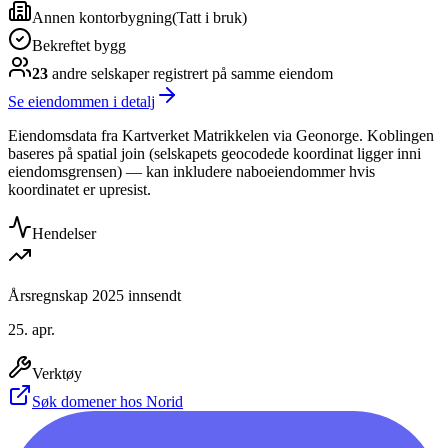
Annen kontorbygning
(
Tatt i bruk
)
Bekreftet bygg
23
andre selskap
er
registrert på samme eiendom
Se eiendommen i detalj
Eiendomsdata fra Kartverket Matrikkelen via Geonorge. Koblingen
baseres på spatial join (selskapets geocodede koordinat ligger inni
eiendomsgrensen) — kan inkludere naboeiendommer hvis
koordinatet er upresist.
Hendelser
Årsregnskap 2025 innsendt
25. apr.
Verktøy
Søk domener hos Norid