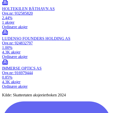
HOLTEKILEN BÅTHAVN AS
Org.nr:
932585820
2.44
%
1
aksjer
Ordinære aksjer
LUDENSO FOUNDERS HOLDING AS
Org.nr:
924832797
1.00
%
4.3K
aksjer
Ordinære aksjer
IMMERSE OPTICS AS
Org.nr:
916979444
0.85
%
4.3K
aksjer
Ordinære aksjer
Kilde: Skatteetaten aksjeeierboken 2024