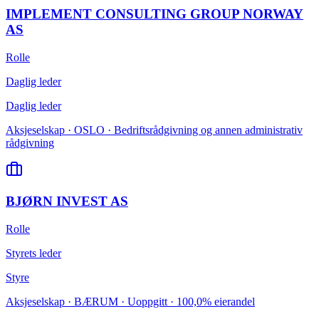
IMPLEMENT CONSULTING GROUP NORWAY
AS
Rolle
Daglig leder
Daglig leder
Aksjeselskap · OSLO · Bedriftsrådgivning og annen administrativ
rådgivning
BJØRN INVEST AS
Rolle
Styrets leder
Styre
Aksjeselskap · BÆRUM · Uoppgitt · 100,0% eierandel