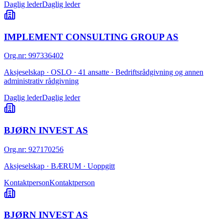
Daglig leder
Daglig leder
IMPLEMENT CONSULTING GROUP AS
Org.nr
:
997336402
Aksjeselskap · OSLO · 41 ansatte · Bedriftsrådgivning og annen
administrativ rådgivning
Daglig leder
Daglig leder
BJØRN INVEST AS
Org.nr
:
927170256
Aksjeselskap · BÆRUM · Uoppgitt
Kontaktperson
Kontaktperson
BJØRN INVEST AS