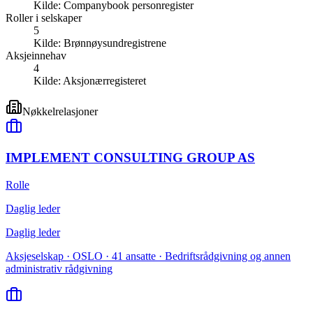
Kilde:
Companybook personregister
Roller i selskaper
5
Kilde:
Brønnøysundregistrene
Aksjeinnehav
4
Kilde:
Aksjonærregisteret
Nøkkelrelasjoner
IMPLEMENT CONSULTING GROUP AS
Rolle
Daglig leder
Daglig leder
Aksjeselskap · OSLO · 41 ansatte · Bedriftsrådgivning og annen
administrativ rådgivning