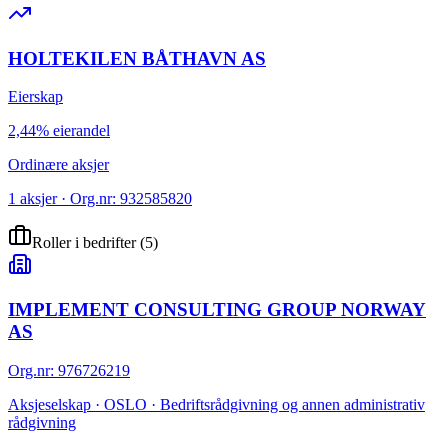
HOLTEKILEN BÅTHAVN AS
Eierskap
2,44% eierandel
Ordinære aksjer
1 aksjer · Org.nr: 932585820
Roller i bedrifter
(
5
)
IMPLEMENT CONSULTING GROUP NORWAY
AS
Org.nr
:
976726219
Aksjeselskap · OSLO · Bedriftsrådgivning og annen administrativ
rådgivning