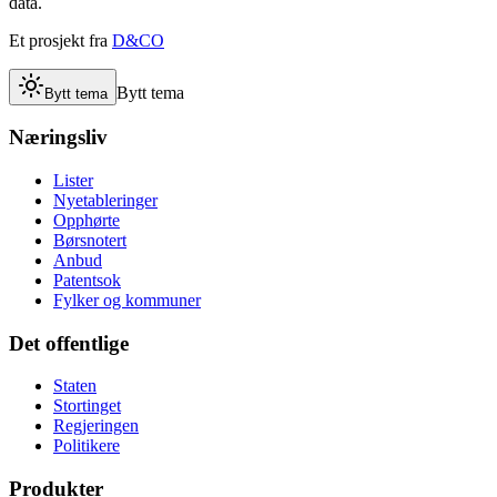
data.
Et prosjekt fra
D&CO
Bytt tema
Bytt tema
Næringsliv
Lister
Nyetableringer
Opphørte
Børsnotert
Anbud
Patentsok
Fylker og kommuner
Det offentlige
Staten
Stortinget
Regjeringen
Politikere
Produkter