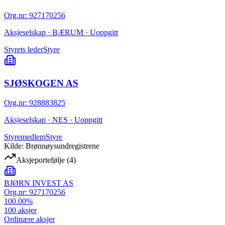
Org.nr
:
927170256
Aksjeselskap · BÆRUM · Uoppgitt
Styrets leder
Styre
SJØSKOGEN AS
Org.nr
:
928883825
Aksjeselskap · NES · Uoppgitt
Styremedlem
Styre
Kilde: Brønnøysundregistrene
Aksjeportefølje
(
4
)
BJØRN INVEST AS
Org.nr:
927170256
100.00
%
100
aksjer
Ordinære aksjer