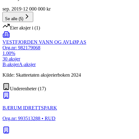
sep. 2019
·
12 000 000 kr
Se alle
(
5
)
Eier aksjer i
(
1
)
VESTFJORDEN VANN OG AVLØP AS
Org.nr:
982179068
1.00
%
30
aksjer
B-aksjer
A-aksjer
Kilde: Skatteetaten aksjeeierboken 2024
Underenheter
(
17
)
BÆRUM IDRETTSPARK
Org.nr:
993513288
• RUD