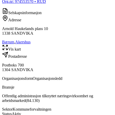
Org.nr:
974553570
• RUD
Selskapsinformasjon
Adresse
Arnold Haukelands plass 10
1338
SANDVIKA
Bærum
,
Akershus
Vis kart
Postadresse
Postboks 700
1304
SANDVIKA
Organisasjonsform
Organisasjonsledd
Bransje
Offentlig administrasjon tilknyttet næringsvirksomhet og
arbeidsmarked
(
84.130
)
Sektor
Kommuneforvaltningen
Status
Aktiv