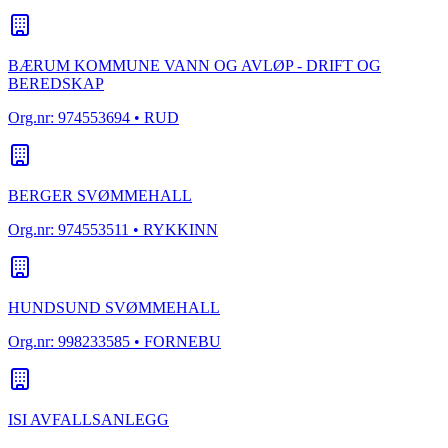
BÆRUM KOMMUNE VANN OG AVLØP - DRIFT OG
BEREDSKAP
Org.nr:
974553694
• RUD
BERGER SVØMMEHALL
Org.nr:
974553511
• RYKKINN
HUNDSUND SVØMMEHALL
Org.nr:
998233585
• FORNEBU
ISI AVFALLSANLEGG