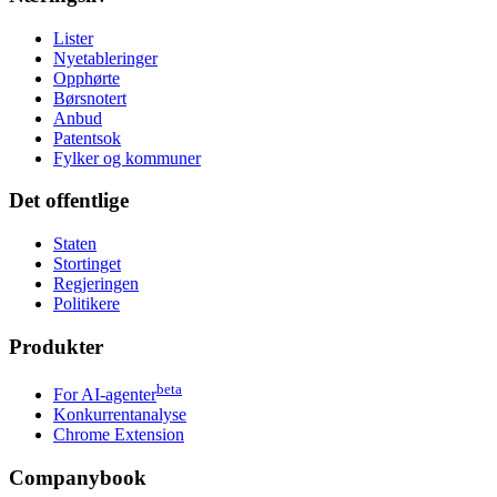
Lister
Nyetableringer
Opphørte
Børsnotert
Anbud
Patentsok
Fylker og kommuner
Det offentlige
Staten
Stortinget
Regjeringen
Politikere
Produkter
beta
For AI-agenter
Konkurrentanalyse
Chrome Extension
Companybook