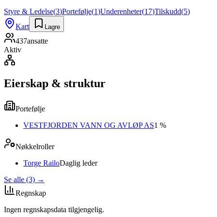
Styre & Ledelse
(
3
)
Portefølje
(
1
)
Underenheter
(
17
)
Tilskudd
(
5
)
Kart
Lagre
437
ansatte
Aktiv
Eierskap & struktur
Portefølje
VESTFJORDEN VANN OG AVLØP AS
1 %
Nøkkelroller
Torge Railo
Daglig leder
Se alle (3)
→
Regnskap
Ingen regnskapsdata tilgjengelig.