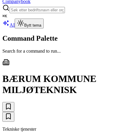
Companybook
⌘
K
AI
Bytt tema
Command Palette
Search for a command to run...
BÆRUM KOMMUNE
MILJØTEKNISK
Tekniske tjenester