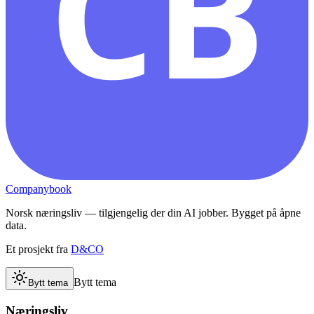
CB
Companybook
Norsk næringsliv — tilgjengelig der din AI jobber. Bygget på åpne
data.
Et prosjekt fra
D&CO
Bytt tema
Bytt tema
Næringsliv