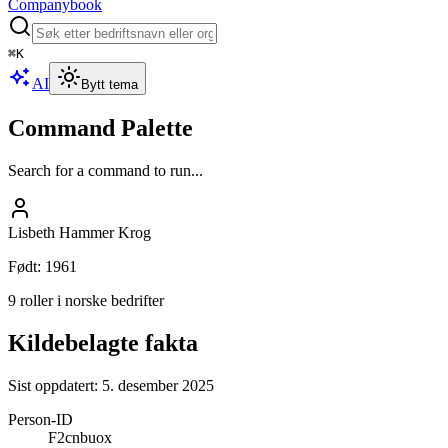
Companybook
⌘
K
AI
Bytt tema
Command Palette
Search for a command to run...
Lisbeth Hammer Krog
Født
:
1961
9 roller i norske bedrifter
Kildebelagte fakta
Sist oppdatert:
5. desember 2025
Person-ID
F2cnbuox