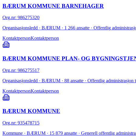
BÆRUM KOMMUNE BARNEHAGER
Org.nr
:
986275320
Organisasjonsledd · BÆRUM · 1 266 ansatte · Offentlig administrasjon 
Kontaktperson
Kontaktperson
BÆRUM KOMMUNE PLAN- OG BYGNINGSTJE
Org.nr
:
986275517
Organisasjonsledd · BÆRUM · 88 ansatte · Offentlig administrasjon til
Kontaktperson
Kontaktperson
BÆRUM KOMMUNE
Org.nr
:
935478715
Kommune · BÆRUM · 15 879 ansatte · Generell offentlig administra