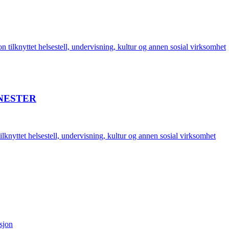
tilknyttet helsestell, undervisning, kultur og annen sosial virksomhet
NESTER
knyttet helsestell, undervisning, kultur og annen sosial virksomhet
sjon