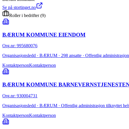
Se på stortinget.no
Roller i bedrifter
(
9
)
BÆRUM KOMMUNE EIENDOM
Org.nr
:
995680076
Organisasjonsledd · BÆRUM · 298 ansatte · Offentlig administrasjon
Kontaktperson
Kontaktperson
BÆRUM KOMMUNE BARNEVERNSTJENESTE
Org.nr
:
930004731
Organisasjonsledd · BÆRUM · Offentlig administrasjon tilknyttet hels
Kontaktperson
Kontaktperson