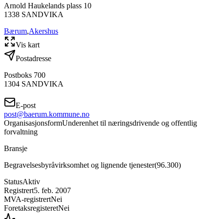
Arnold Haukelands plass 10
1338
SANDVIKA
Bærum
,
Akershus
Vis kart
Postadresse
Postboks 700
1304
SANDVIKA
E-post
post@baerum.kommune.no
Organisasjonsform
Underenhet til næringsdrivende og offentlig
forvaltning
Bransje
Begravelsesbyråvirksomhet og lignende tjenester
(
96.300
)
Status
Aktiv
Registrert
5. feb. 2007
MVA-registrert
Nei
Foretaksregisteret
Nei