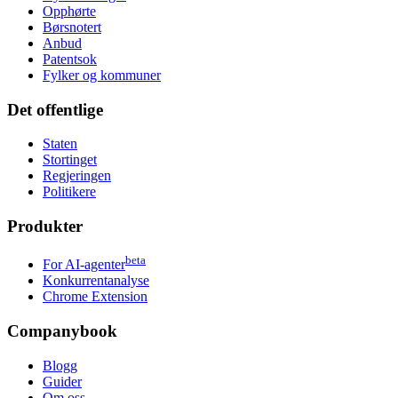
Opphørte
Børsnotert
Anbud
Patentsok
Fylker og kommuner
Det offentlige
Staten
Stortinget
Regjeringen
Politikere
Produkter
beta
For AI-agenter
Konkurrentanalyse
Chrome Extension
Companybook
Blogg
Guider
Om oss