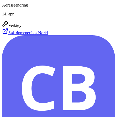
Adresseendring
14. apr.
Verktøy
Søk domener hos Norid
CB