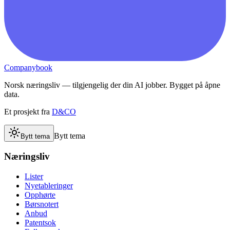
Companybook
Norsk næringsliv — tilgjengelig der din AI jobber. Bygget på åpne
data.
Et prosjekt fra
D&CO
Bytt tema
Bytt tema
Næringsliv
Lister
Nyetableringer
Opphørte
Børsnotert
Anbud
Patentsok