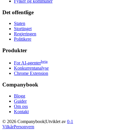
Fylker og kommuner
Det offentlige
Staten
Stortinget
Regjeringen
Politikere
Produkter
beta
For AI-agenter
Konkurrentanalyse
Chrome Extension
Companybook
Blogg
Guider
Om oss
Kontakt
©
2026
Companybook
|
Utviklet av
0-1
Vilkår
Personvern