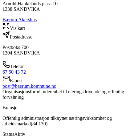
Arnold Haukelands plass 10
1338
SANDVIKA
Bærum
,
Akershus
Vis kart
Postadresse
Postboks 700
1304
SANDVIKA
Telefon
67 50 43 72
E-post
post@baerum.kommune.no
Organisasjonsform
Underenhet til næringsdrivende og offentlig
forvaltning
Bransje
Offentlig administrasjon tilknyttet næringsvirksomhet og
arbeidsmarked
(
84.130
)
Status
Aktiv