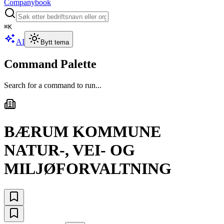
Companybook
⌘
K
AI
Bytt tema
Command Palette
Search for a command to run...
BÆRUM KOMMUNE
NATUR-, VEI- OG
MILJØFORVALTNING