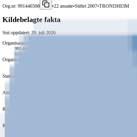
Org.nr:
991446508
•
22
ansatte
•
Stiftet
2007
•
TRONDHEIM
Kildebelagte fakta
Sist oppdatert:
20. juli 2026
Organisasjonsnummer
991446508
Kilde:
Enhetsregisteret
Organisasjonsform
Aksjeselskap
Kilde:
Enhetsregisteret
Status
Aktiv
Kilde:
Enhetsregisteret
Ansatte
22
Kilde:
Enhetsregisteret
Registrert
14. juli 2007
Kilde:
Enhetsregisteret
Regnskapsår
2024
Kilde:
Regnskapsregisteret