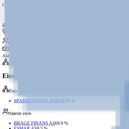
Omsetning
59 185 000 kr
Kilde:
Regnskapsregisteret
Regnskap
(
18
)
Styre & Ledelse
(
8
)
Aksjonærer
(
22
)
Konsern
Underenhet
Ring
E-post
Nettside
Kart
Lagre
22
ansatte
14,4 mill. kr
Aktiv
Eierskap & struktur
Eies av
SPAREBANKEN NORGE
50 %
Største eiere
BRAGE FINANS AS
69.9 %
ESMAR AS
9.5 %