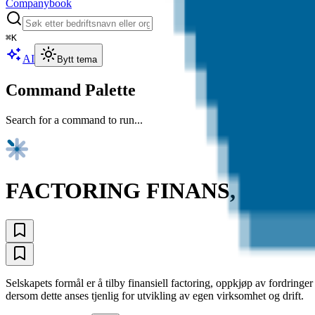
Companybook
⌘
K
AI
Bytt tema
Command Palette
Search for a command to run...
FACTORING FINANS, ET DA
Selskapets formål er å tilby finansiell factoring, oppkjøp av fordringe
dersom dette anses tjenlig for utvikling av egen virksomhet og drift.