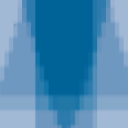
er
(
1
)
Immaterielle rettigheter
(
1
)