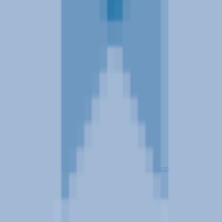
driftens behov
til å vokse. Vi holder til i Trondheim, gjerne kom innom for en prat!