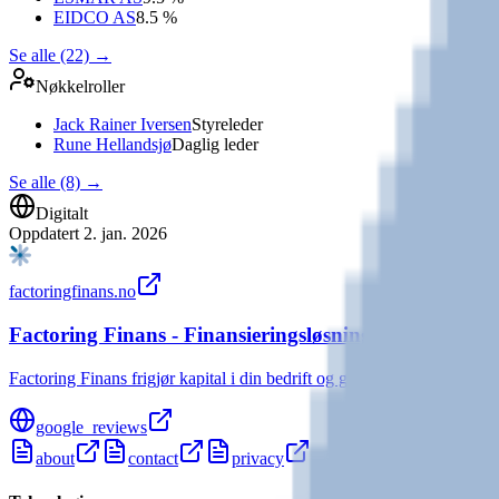
EIDCO AS
8.5 %
Se alle (22)
→
Nøkkelroller
Jack Rainer Iversen
Styreleder
Rune Hellandsjø
Daglig leder
Se alle (8)
→
Digitalt
Oppdatert
2. jan. 2026
factoringfinans.no
Factoring Finans - Finansieringsløsninger tilpasset be
Factoring Finans frigjør kapital i din bedrift og gir deg handlingsrom 
google_reviews
about
contact
privacy