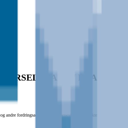
TTERSELSKAP AV BRAGE FIN
r og andre fordringsadministrative tjenester og produkter, som står i na