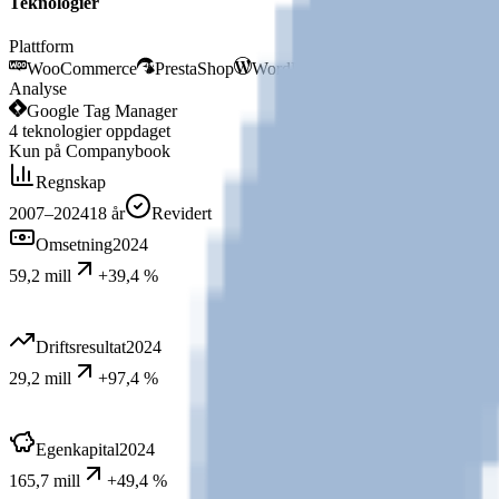
Teknologier
Plattform
WooCommerce
PrestaShop
WordPress
Analyse
Google Tag Manager
4
teknologier
oppdaget
Kun på Companybook
Regnskap
2007–2024
18
år
Revidert
Omsetning
2024
59,2 mill
+39,4 %
Driftsresultat
2024
29,2 mill
+97,4 %
Egenkapital
2024
165,7 mill
+49,4 %