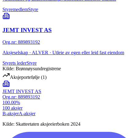
Styremedlem
Styre
JEMT INVEST AS
Org.nr
:
889893192
Aksjeselskap · ALVER · Utleie av egen eller leid fast eiendom
Styrets leder
Styre
Kilde: Brønnøysundregistrene
Aksjeportefølje
(
1
)
JEMT INVEST AS
Org.nr:
889893192
100.00
%
100
aksjer
B-aksjer
A-aksjer
Kilde: Skatteetaten aksjeeierboken 2024