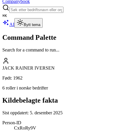
Companybook
⌘
K
AI
Bytt tema
Command Palette
Search for a command to run...
JACK RAINER IVERSEN
Født
:
1962
6 roller i norske bedrifter
Kildebelagte fakta
Sist oppdatert:
5. desember 2025
Person-ID
CxRoRy9V