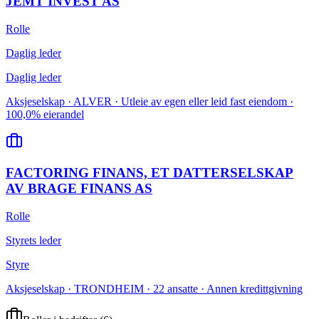
JEMT INVEST AS
Rolle
Daglig leder
Daglig leder
Aksjeselskap · ALVER · Utleie av egen eller leid fast eiendom ·
100,0% eierandel
FACTORING FINANS, ET DATTERSELSKAP
AV BRAGE FINANS AS
Rolle
Styrets leder
Styre
Aksjeselskap · TRONDHEIM · 22 ansatte · Annen kredittgivning