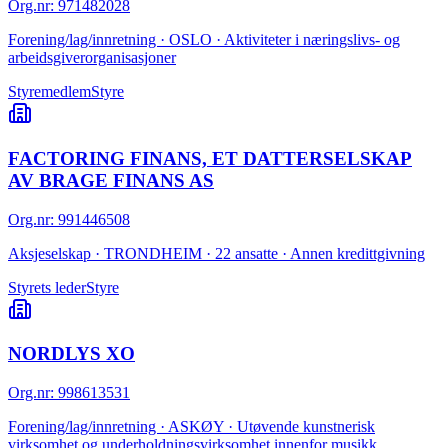
Org.nr
:
971482028
Forening/lag/innretning · OSLO · Aktiviteter i næringslivs- og
arbeidsgiverorganisasjoner
Styremedlem
Styre
FACTORING FINANS, ET DATTERSELSKAP
AV BRAGE FINANS AS
Org.nr
:
991446508
Aksjeselskap · TRONDHEIM · 22 ansatte · Annen kredittgivning
Styrets leder
Styre
NORDLYS XO
Org.nr
:
998613531
Forening/lag/innretning · ASKØY · Utøvende kunstnerisk
virksomhet og underholdningsvirksomhet innenfor musikk