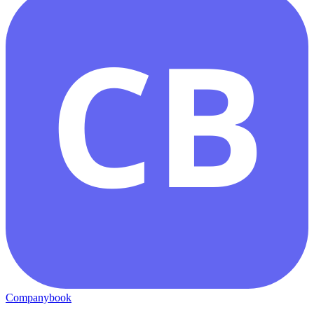
CB
Companybook