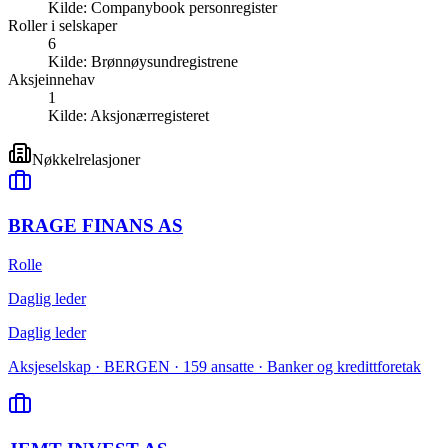
Kilde:
Companybook personregister
Roller i selskaper
6
Kilde:
Brønnøysundregistrene
Aksjeinnehav
1
Kilde:
Aksjonærregisteret
Nøkkelrelasjoner
BRAGE FINANS AS
Rolle
Daglig leder
Daglig leder
Aksjeselskap · BERGEN · 159 ansatte · Banker og kredittforetak