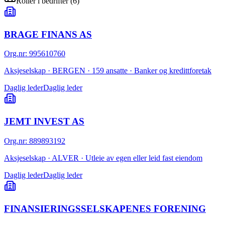
Roller i bedrifter
(
6
)
BRAGE FINANS AS
Org.nr
:
995610760
Aksjeselskap · BERGEN · 159 ansatte · Banker og kredittforetak
Daglig leder
Daglig leder
JEMT INVEST AS
Org.nr
:
889893192
Aksjeselskap · ALVER · Utleie av egen eller leid fast eiendom
Daglig leder
Daglig leder
FINANSIERINGSSELSKAPENES FORENING