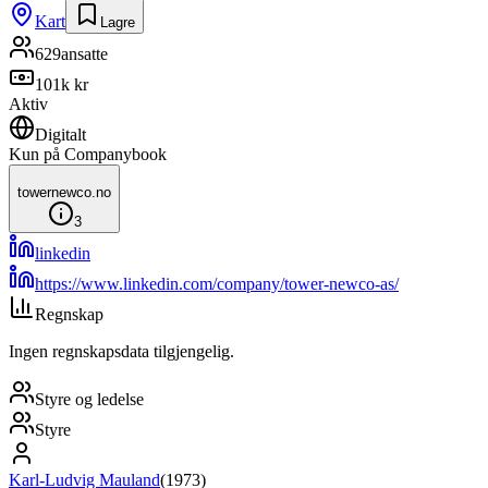
Kart
Lagre
629
ansatte
101k kr
Aktiv
Digitalt
Kun på Companybook
towernewco.no
3
linkedin
https://www.linkedin.com/company/tower-newco-as/
Regnskap
Ingen regnskapsdata tilgjengelig.
Styre og ledelse
Styre
Karl-Ludvig Mauland
(
1973
)