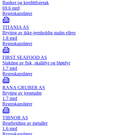
Banker og kredittforetak
69.6 mrd
Regnskapsfører
TITANIA AS
Bryting av ikke-jernholdig malm ellers
1.8 mrd
Regnskapsfører
FIRST SEAFOOD AS
Slakting av fisk, skalldyr og bløtdyr
1.7 mrd
Regnskapsfører
RANA GRUBER AS
Bryting av jernmalm
1.7 mrd
Regnskapsfører
TIBNOR AS
Bearbeiding av metaller
1.6 mrd
Regnskapsfører