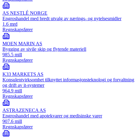
AS NESTLÉ NORGE
Engroshandel med bredt utvalg av nærings- og nytelsesmidler
1.6 mrd
Regnskapsfører
MOEN MARIN AS
Bygging av sivile skip og flytende materiell
985.5 mill
Regnskapsfører
K33 MARKETS AS
Konsulentvirksomhet tilknyttet informasjonsteknologi og forvaltning
og drift av it-systemer
964.9 mill
Regnskapsfører
ASTRAZENECA AS
Engroshandel med apotekvarer og medisinske varer
907.6 mill
Regnskapsfører