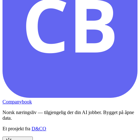
CB
Companybook
Norsk næringsliv — tilgjengelig der din AI jobber. Bygget på åpne
data.
Et prosjekt fra
D&CO