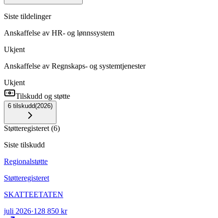
Siste tildelinger
Anskaffelse av HR- og lønnssystem
Ukjent
Anskaffelse av Regnskaps- og systemtjenester
Ukjent
Tilskudd og støtte
6
tilskudd
(
2026
)
Støtteregisteret
(
6
)
Siste tilskudd
Regionalstøtte
Støtteregisteret
SKATTEETATEN
juli 2026
·
128 850 kr