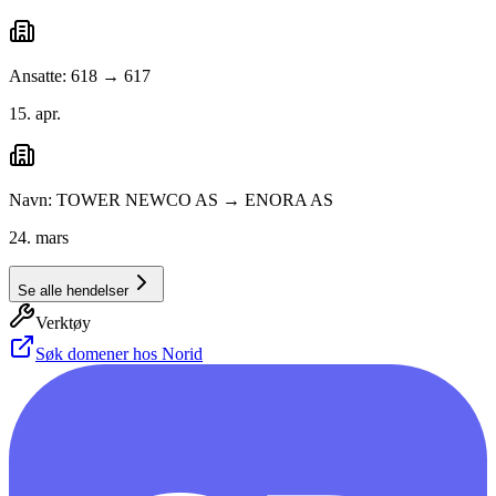
Ansatte: 618 → 617
15. apr.
Navn: TOWER NEWCO AS → ENORA AS
24. mars
Se alle hendelser
Verktøy
Søk domener hos Norid