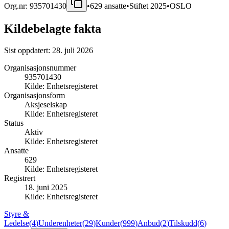
Org.nr:
935701430
•
629
ansatte
•
Stiftet
2025
•
OSLO
Kildebelagte fakta
Sist oppdatert:
28. juli 2026
Organisasjonsnummer
935701430
Kilde:
Enhetsregisteret
Organisasjonsform
Aksjeselskap
Kilde:
Enhetsregisteret
Status
Aktiv
Kilde:
Enhetsregisteret
Ansatte
629
Kilde:
Enhetsregisteret
Registrert
18. juni 2025
Kilde:
Enhetsregisteret
Styre &
Ledelse
(
4
)
Underenheter
(
29
)
Kunder
(
999
)
Anbud
(
2
)
Tilskudd
(
6
)