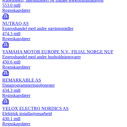
Kabelbasert, satellittbasert og trådløs telekommunikasjon
553.0 mill
Regnskapsfører
NUTRAQ AS
Engroshandel med andre næringsmidler
474.3 mill
Regnskapsfører
YAMAHA MOTOR EUROPE N.V., FILIAL NORGE NUF
Engroshandel med andre husholdningsvarer
450.6 mill
Regnskapsfører
REMARKABLE AS
Dataprogrammeringstjenester
434.3 mill
Regnskapsfører
VELOX ELECTRO NORDICS AS
Elektrisk installasjonsarbeid
430.1 mill
Regnskapsfører