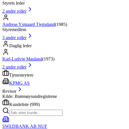
Styrets leder
2
andre roller
Andreas Ystgaard Tjemsland
(
1985
)
Styremedlem
3
andre roller
Daglig leder
Karl-Ludvig Mauland
(
1973
)
2
andre roller
Tjenesteytere
KPMG AS
Revisor
Kilde: Brønnøysundregistrene
Kundeliste
(
999
)
SWEDBANK AB NUF