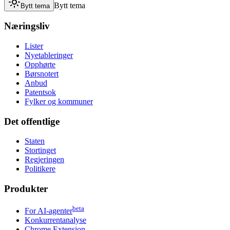
Bytt tema
Bytt tema
Næringsliv
Lister
Nyetableringer
Opphørte
Børsnotert
Anbud
Patentsok
Fylker og kommuner
Det offentlige
Staten
Stortinget
Regjeringen
Politikere
Produkter
beta
For AI-agenter
Konkurrentanalyse
Chrome Extension