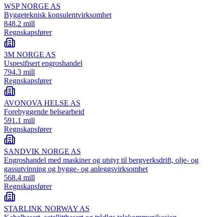
WSP NORGE AS
Byggeteknisk konsulentvirksomhet
848.2 mill
Regnskapsfører
3M NORGE AS
Uspesifisert engroshandel
794.3 mill
Regnskapsfører
AVONOVA HELSE AS
Forebyggende helsearbeid
591.1 mill
Regnskapsfører
SANDVIK NORGE AS
Engroshandel med maskiner og utstyr til bergverksdrift, olje- og
gassutvinning og bygge- og anleggsvirksomhet
568.4 mill
Regnskapsfører
STARLINK NORWAY AS