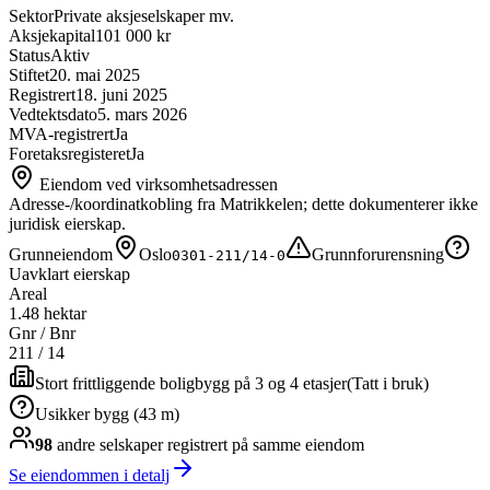
Sektor
Private aksjeselskaper mv.
Aksjekapital
101 000 kr
Status
Aktiv
Stiftet
20. mai 2025
Registrert
18. juni 2025
Vedtektsdato
5. mars 2026
MVA-registrert
Ja
Foretaksregisteret
Ja
Eiendom ved virksomhetsadressen
Adresse-/koordinatkobling fra Matrikkelen; dette dokumenterer ikke
juridisk eierskap.
Grunneiendom
Oslo
Grunnforurensning
0301-211/14-0
Uavklart eierskap
Areal
1.48 hektar
Gnr / Bnr
211
/
14
Stort frittliggende boligbygg på 3 og 4 etasjer
(
Tatt i bruk
)
Usikker bygg (43 m)
98
andre selskap
er
registrert på samme eiendom
Se eiendommen i detalj