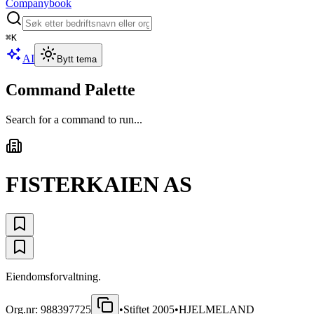
Companybook
⌘
K
AI
Bytt tema
Command Palette
Search for a command to run...
FISTERKAIEN AS
Eiendomsforvaltning.
Org.nr:
988397725
•
Stiftet
2005
•
HJELMELAND