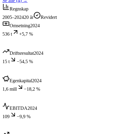
Se alle (4)
→
Regnskap
2005–2024
20
år
Revidert
Omsetning
2024
536 t
+5,7 %
Driftsresultat
2024
15 t
−54,5 %
Egenkapital
2024
1,6 mill
−18,2 %
EBITDA
2024
109
−9,9 %