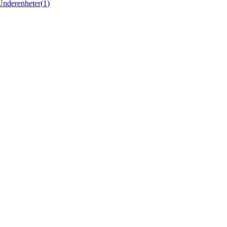
Underenheter
(
1
)