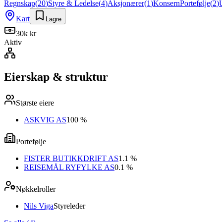
Regnskap
(
20
)
Styre & Ledelse
(
4
)
Aksjonærer
(
1
)
Konsern
Portefølje
(
2
)
Kart
Lagre
30k kr
Aktiv
Eierskap & struktur
Største eiere
ASKVIG AS
100 %
Portefølje
FISTER BUTIKKDRIFT AS
1.1 %
REISEMÅL RYFYLKE AS
0.1 %
Nøkkelroller
Nils Viga
Styreleder