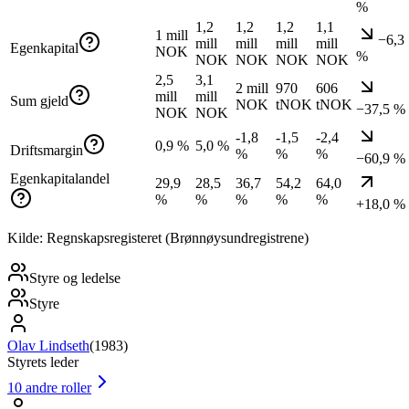
%
1,2
1,2
1,2
1,1
1 mill
−6,3
mill
mill
mill
mill
Egenkapital
NOK
%
NOK
NOK
NOK
NOK
2,5
3,1
2 mill
970
606
mill
mill
Sum gjeld
NOK
tNOK
tNOK
−37,5 %
NOK
NOK
-1,8
-1,5
-2,4
0,9 %
5,0 %
Driftsmargin
%
%
%
−60,9 %
Egenkapitalandel
29,9
28,5
36,7
54,2
64,0
%
%
%
%
%
+18,0 %
Kilde: Regnskapsregisteret (Brønnøysundregistrene)
Styre og ledelse
Styre
Olav Lindseth
(
1983
)
Styrets leder
10
andre roller