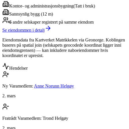
Kontor- og administrasjonsbygning
(
Tatt i bruk
)
Sannsynlig bygg (12 m)
6
andre selskap
er
registrert på samme eiendom
Se eiendommen i detalj
Eiendomsdata fra Kartverket Matrikkelen via Geonorge. Koblingen
baseres på spatial join (selskapets geocodede koordinat ligger inni
eiendomsgrensen) — kan inkludere naboeiendommer hvis
koordinatet er upresist.
Hendelser
Ny Varamedlem:
Anne Norunn Helgøy
2. mars
Fratrådt Varamedlem: Trond Helgøy
2. mars