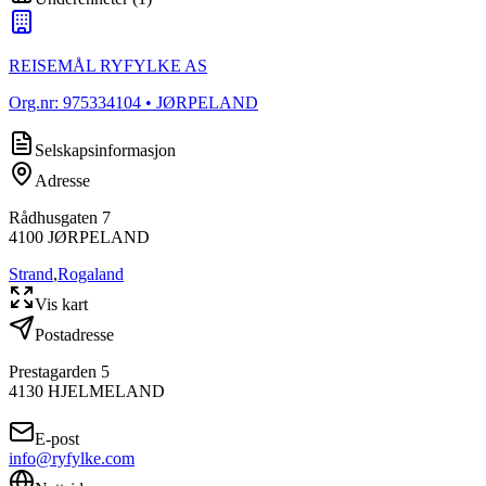
REISEMÅL RYFYLKE AS
Org.nr:
975334104
• JØRPELAND
Selskapsinformasjon
Adresse
Rådhusgaten 7
4100
JØRPELAND
Strand
,
Rogaland
Vis kart
Postadresse
Prestagarden 5
4130
HJELMELAND
E-post
info@ryfylke.com