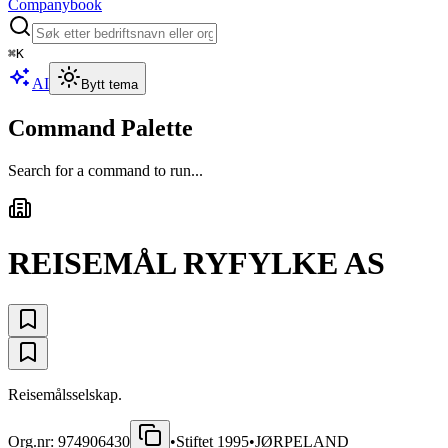
Companybook
⌘
K
AI
Bytt tema
Command Palette
Search for a command to run...
REISEMÅL RYFYLKE AS
Reisemålsselskap.
Org.nr:
974906430
•
Stiftet
1995
•
JØRPELAND