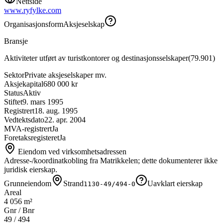
Nettside
www.ryfylke.com
Organisasjonsform
Aksjeselskap
Bransje
Aktiviteter utført av turistkontorer og destinasjonsselskaper
(
79.901
)
Sektor
Private aksjeselskaper mv.
Aksjekapital
680 000 kr
Status
Aktiv
Stiftet
9. mars 1995
Registrert
18. aug. 1995
Vedtektsdato
22. apr. 2004
MVA-registrert
Ja
Foretaksregisteret
Ja
Eiendom ved virksomhetsadressen
Adresse-/koordinatkobling fra Matrikkelen; dette dokumenterer ikke
juridisk eierskap.
Grunneiendom
Strand
Uavklart eierskap
1130-49/494-0
Areal
4 056 m²
Gnr / Bnr
49
/
494