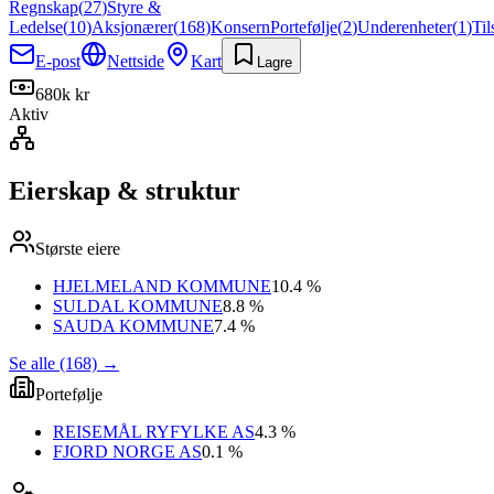
Regnskap
(
27
)
Styre &
Ledelse
(
10
)
Aksjonærer
(
168
)
Konsern
Portefølje
(
2
)
Underenheter
(
1
)
Ti
E-post
Nettside
Kart
Lagre
680k kr
Aktiv
Eierskap & struktur
Største eiere
HJELMELAND KOMMUNE
10.4 %
SULDAL KOMMUNE
8.8 %
SAUDA KOMMUNE
7.4 %
Se alle (168)
→
Portefølje
REISEMÅL RYFYLKE AS
4.3 %
FJORD NORGE AS
0.1 %