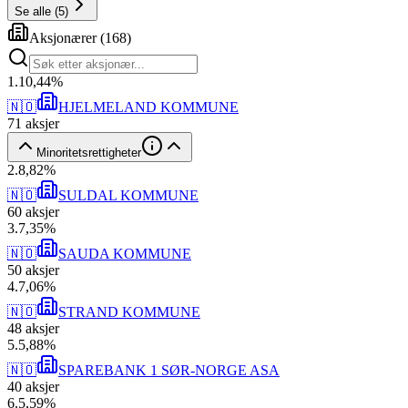
Se alle
(
5
)
Aksjonærer
(
168
)
1
.
10,44
%
🇳🇴
HJELMELAND KOMMUNE
71
aksjer
Minoritetsrettigheter
2
.
8,82
%
🇳🇴
SULDAL KOMMUNE
60
aksjer
3
.
7,35
%
🇳🇴
SAUDA KOMMUNE
50
aksjer
4
.
7,06
%
🇳🇴
STRAND KOMMUNE
48
aksjer
5
.
5,88
%
🇳🇴
SPAREBANK 1 SØR-NORGE ASA
40
aksjer
6
.
5,59
%