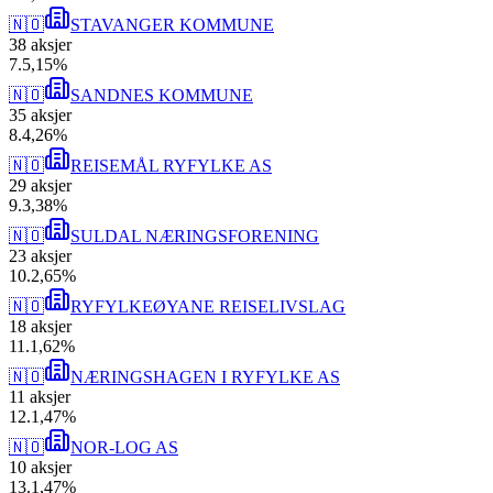
🇳🇴
STAVANGER KOMMUNE
38
aksjer
7
.
5,15
%
🇳🇴
SANDNES KOMMUNE
35
aksjer
8
.
4,26
%
🇳🇴
REISEMÅL RYFYLKE AS
29
aksjer
9
.
3,38
%
🇳🇴
SULDAL NÆRINGSFORENING
23
aksjer
10
.
2,65
%
🇳🇴
RYFYLKEØYANE REISELIVSLAG
18
aksjer
11
.
1,62
%
🇳🇴
NÆRINGSHAGEN I RYFYLKE AS
11
aksjer
12
.
1,47
%
🇳🇴
NOR-LOG AS
10
aksjer
13
.
1,47
%