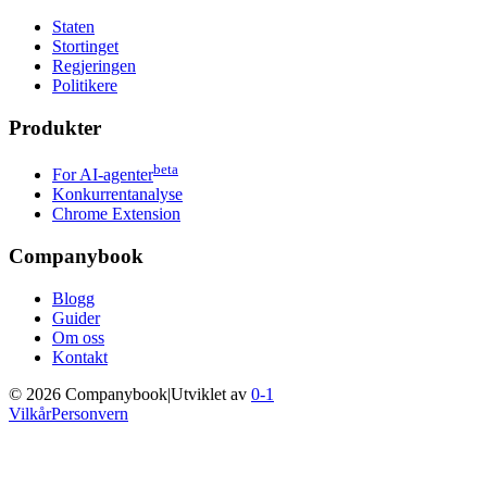
Staten
Stortinget
Regjeringen
Politikere
Produkter
beta
For AI-agenter
Konkurrentanalyse
Chrome Extension
Companybook
Blogg
Guider
Om oss
Kontakt
©
2026
Companybook
|
Utviklet av
0-1
Vilkår
Personvern