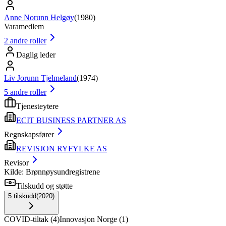
Anne Norunn Helgøy
(
1980
)
Varamedlem
2
andre roller
Daglig leder
Liv Jorunn Tjelmeland
(
1974
)
5
andre roller
Tjenesteytere
ECIT BUSINESS PARTNER AS
Regnskapsfører
REVISJON RYFYLKE AS
Revisor
Kilde: Brønnøysundregistrene
Tilskudd og støtte
5
tilskudd
(
2020
)
COVID-tiltak
(
4
)
Innovasjon Norge
(
1
)