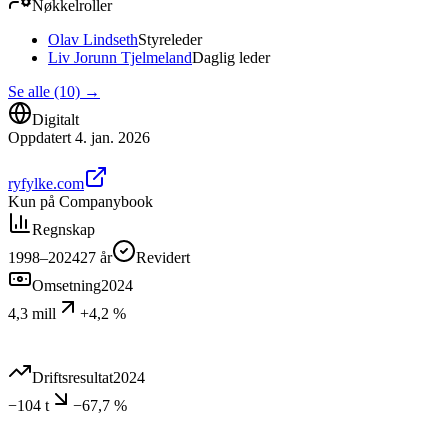
Nøkkelroller
Olav Lindseth
Styreleder
Liv Jorunn Tjelmeland
Daglig leder
Se alle (10)
→
Digitalt
Oppdatert
4. jan. 2026
ryfylke.com
Kun på Companybook
Regnskap
1998–2024
27
år
Revidert
Omsetning
2024
4,3 mill
+4,2 %
Driftsresultat
2024
−104 t
−67,7 %