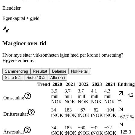
Eiendeler
Egenkapital + gjeld
Marginer over tid
Hvor mye sitter virksomheten igjen med per krone i omsetning?
Høyere er bedre.
Sammendrag
Resultat
Balanse
Nøkkeltall
Siste 5 år
Siste 10 år
Alle (27)
Trend
2020
2021
2022
2023
2024
Endring
3,9
3,7
3,7
4,1
4,3
+4,2
mill
mill
mill
mill
mill
Omsetning
%
NOK
NOK
NOK
NOK
NOK
34
183
−67
−62
−104
Driftsresultat
tNOK
tNOK
tNOK
tNOK
tNOK
−67,7 %
34
185
−60
−32
−72
Årsresultat
−125,0
tNOK
tNOK
tNOK
tNOK
tNOK