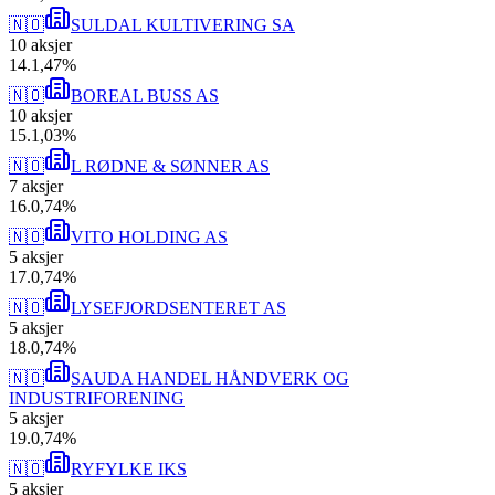
🇳🇴
SULDAL KULTIVERING SA
10
aksjer
14
.
1,47
%
🇳🇴
BOREAL BUSS AS
10
aksjer
15
.
1,03
%
🇳🇴
L RØDNE & SØNNER AS
7
aksjer
16
.
0,74
%
🇳🇴
VITO HOLDING AS
5
aksjer
17
.
0,74
%
🇳🇴
LYSEFJORDSENTERET AS
5
aksjer
18
.
0,74
%
🇳🇴
SAUDA HANDEL HÅNDVERK OG
INDUSTRIFORENING
5
aksjer
19
.
0,74
%
🇳🇴
RYFYLKE IKS
5
aksjer