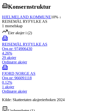
Konsernstruktur
HJELMELAND KOMMUNE
10
% ↓
REISEMÅL RYFYLKE AS
1
morselskap
Eier aksjer i
(
2
)
REISEMÅL RYFYLKE AS
Org.nr:
974906430
4.26
%
29
aksjer
Ordinære aksjer
FJORD NORGE AS
Org.nr:
966091118
0.12
%
1
aksjer
Ordinære aksjer
Kilde: Skatteetaten aksjeeierboken 2024
Underenheter
(
1
)