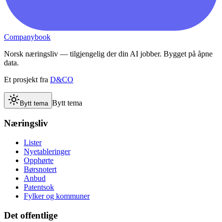
Companybook
Norsk næringsliv — tilgjengelig der din AI jobber. Bygget på åpne
data.
Et prosjekt fra
D&CO
Bytt tema
Bytt tema
Næringsliv
Lister
Nyetableringer
Opphørte
Børsnotert
Anbud
Patentsok
Fylker og kommuner
Det offentlige