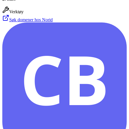
Verktøy
Søk domener hos Norid
CB