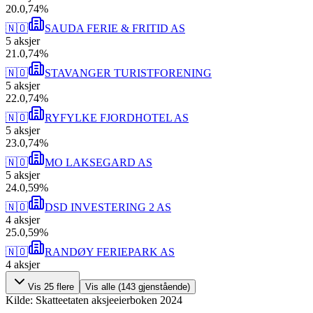
20
.
0,74
%
🇳🇴
SAUDA FERIE & FRITID AS
5
aksjer
21
.
0,74
%
🇳🇴
STAVANGER TURISTFORENING
5
aksjer
22
.
0,74
%
🇳🇴
RYFYLKE FJORDHOTEL AS
5
aksjer
23
.
0,74
%
🇳🇴
MO LAKSEGARD AS
5
aksjer
24
.
0,59
%
🇳🇴
DSD INVESTERING 2 AS
4
aksjer
25
.
0,59
%
🇳🇴
RANDØY FERIEPARK AS
4
aksjer
Vis
25
flere
Vis alle (
143
gjenstående)
Kilde: Skatteetaten aksjeeierboken 2024