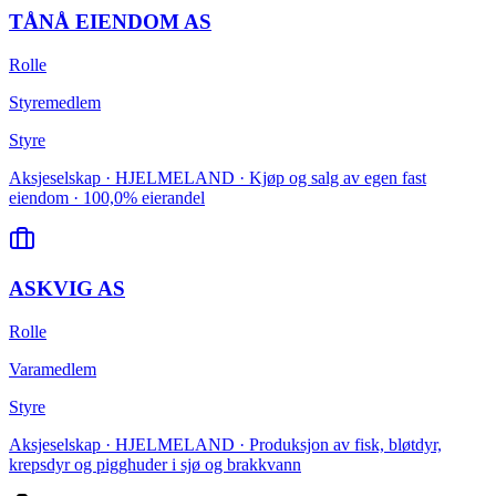
TÅNÅ EIENDOM AS
Rolle
Styremedlem
Styre
Aksjeselskap · HJELMELAND · Kjøp og salg av egen fast
eiendom · 100,0% eierandel
ASKVIG AS
Rolle
Varamedlem
Styre
Aksjeselskap · HJELMELAND · Produksjon av fisk, bløtdyr,
krepsdyr og pigghuder i sjø og brakkvann