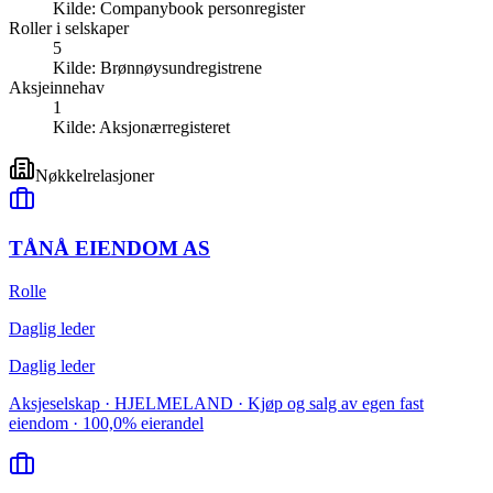
Kilde:
Companybook personregister
Roller i selskaper
5
Kilde:
Brønnøysundregistrene
Aksjeinnehav
1
Kilde:
Aksjonærregisteret
Nøkkelrelasjoner
TÅNÅ EIENDOM AS
Rolle
Daglig leder
Daglig leder
Aksjeselskap · HJELMELAND · Kjøp og salg av egen fast
eiendom · 100,0% eierandel