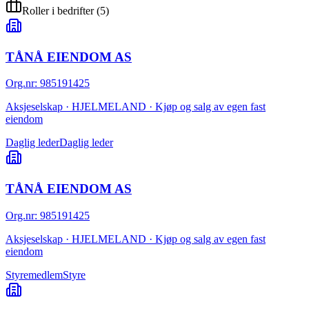
Roller i bedrifter
(
5
)
TÅNÅ EIENDOM AS
Org.nr
:
985191425
Aksjeselskap · HJELMELAND · Kjøp og salg av egen fast
eiendom
Daglig leder
Daglig leder
TÅNÅ EIENDOM AS
Org.nr
:
985191425
Aksjeselskap · HJELMELAND · Kjøp og salg av egen fast
eiendom
Styremedlem
Styre