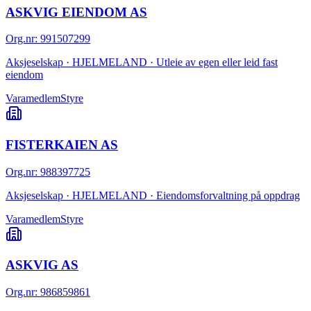
ASKVIG EIENDOM AS
Org.nr
:
991507299
Aksjeselskap · HJELMELAND · Utleie av egen eller leid fast
eiendom
Varamedlem
Styre
FISTERKAIEN AS
Org.nr
:
988397725
Aksjeselskap · HJELMELAND · Eiendomsforvaltning på oppdrag
Varamedlem
Styre
ASKVIG AS
Org.nr
:
986859861