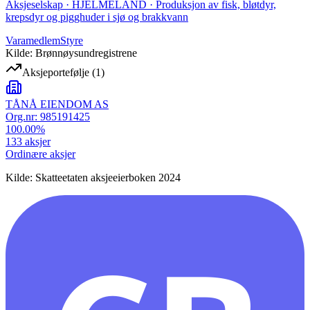
Aksjeselskap · HJELMELAND · Produksjon av fisk, bløtdyr,
krepsdyr og pigghuder i sjø og brakkvann
Varamedlem
Styre
Kilde: Brønnøysundregistrene
Aksjeportefølje
(
1
)
TÅNÅ EIENDOM AS
Org.nr:
985191425
100.00
%
133
aksjer
Ordinære aksjer
Kilde: Skatteetaten aksjeeierboken 2024