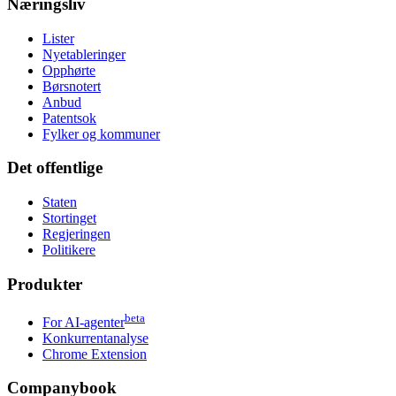
Næringsliv
Lister
Nyetableringer
Opphørte
Børsnotert
Anbud
Patentsok
Fylker og kommuner
Det offentlige
Staten
Stortinget
Regjeringen
Politikere
Produkter
beta
For AI-agenter
Konkurrentanalyse
Chrome Extension
Companybook