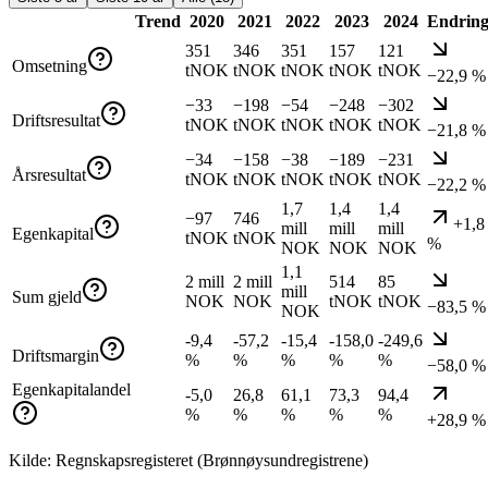
Trend
2020
2021
2022
2023
2024
Endrin
351
346
351
157
121
Omsetning
tNOK
tNOK
tNOK
tNOK
tNOK
−22,9 %
−33
−198
−54
−248
−302
Driftsresultat
tNOK
tNOK
tNOK
tNOK
tNOK
−21,8 %
−34
−158
−38
−189
−231
Årsresultat
tNOK
tNOK
tNOK
tNOK
tNOK
−22,2 %
1,7
1,4
1,4
−97
746
+1,8
mill
mill
mill
Egenkapital
tNOK
tNOK
%
NOK
NOK
NOK
1,1
2 mill
2 mill
514
85
mill
Sum gjeld
NOK
NOK
tNOK
tNOK
−83,5 %
NOK
-9,4
-57,2
-15,4
-158,0
-249,6
Driftsmargin
%
%
%
%
%
−58,0 %
Egenkapitalandel
-5,0
26,8
61,1
73,3
94,4
%
%
%
%
%
+28,9 %
Kilde: Regnskapsregisteret (Brønnøysundregistrene)