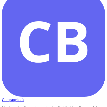
CB
Companybook