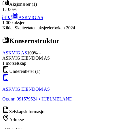
Aksjonærer
(
1
)
1
.
100
%
🇳🇴
ASKVIG AS
1 000
aksjer
Kilde: Skatteetaten aksjeeierboken 2024
Konsernstruktur
ASKVIG AS
100
% ↓
ASKVIG EIENDOM AS
1
morselskap
Underenheter
(
1
)
ASKVIG EIENDOM AS
Org.nr:
991579524
• HJELMELAND
Selskapsinformasjon
Adresse