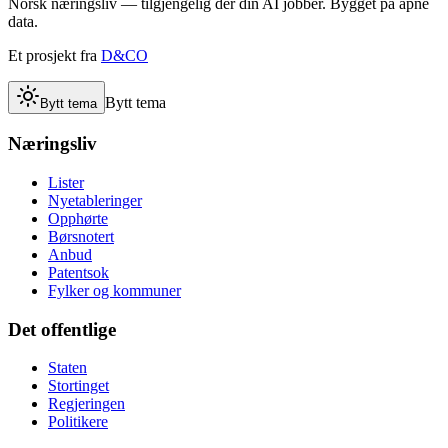
Norsk næringsliv — tilgjengelig der din AI jobber. Bygget på åpne
data.
Et prosjekt fra
D&CO
Bytt tema
Bytt tema
Næringsliv
Lister
Nyetableringer
Opphørte
Børsnotert
Anbud
Patentsok
Fylker og kommuner
Det offentlige
Staten
Stortinget
Regjeringen
Politikere