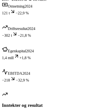
Omsetning
2024
121 t
−22,9 %
Driftsresultat
2024
−302 t
−21,8 %
Egenkapital
2024
1,4 mill
+1,8 %
EBITDA
2024
−218
−32,9 %
Inntekter og resultat