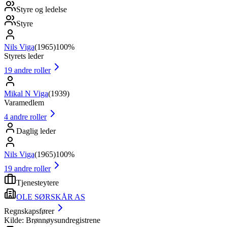
Styre og ledelse
Styre
Nils Viga
(
1965
)
100%
Styrets leder
19
andre roller
Mikal N Viga
(
1939
)
Varamedlem
4
andre roller
Daglig leder
Nils Viga
(
1965
)
100%
19
andre roller
Tjenesteytere
OLE SØRSKÅR AS
Regnskapsfører
Kilde: Brønnøysundregistrene