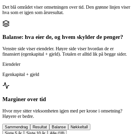
Det blå området viser omsetningen over tid. Den grønne linjen viser
hva som er igjen som årsresultat.
Balanse: hva eier de, og hvem skylder de penger?
Venstre side viser eiendeler. Høyre side viser hvordan de er
finansiert (egenkapital + gjeld). Totalen er alltid lik på begge sider.
Eiendeler
Egenkapital + gjeld
Marginer over tid
Hvor mye sitter virksomheten igjen med per krone i omsetning?
Høyere er bedre.
Sammendrag
Resultat
Balanse
Nøkkeltall
Siste 5 år
Siste 10 år
Alle (18)