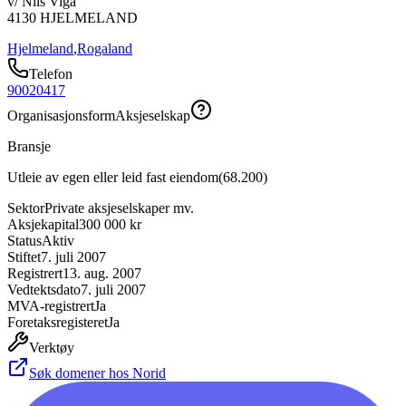
v/ Nils Viga
4130
HJELMELAND
Hjelmeland
,
Rogaland
Telefon
90020417
Organisasjonsform
Aksjeselskap
Bransje
Utleie av egen eller leid fast eiendom
(
68.200
)
Sektor
Private aksjeselskaper mv.
Aksjekapital
300 000 kr
Status
Aktiv
Stiftet
7. juli 2007
Registrert
13. aug. 2007
Vedtektsdato
7. juli 2007
MVA-registrert
Ja
Foretaksregisteret
Ja
Verktøy
Søk domener hos Norid