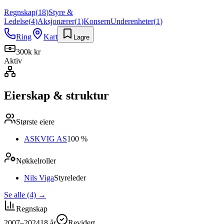
Regnskap
(
18
)
Styre &
Ledelse
(
4
)
Aksjonærer
(
1
)
Konsern
Underenheter
(
1
)
Ring
Kart
Lagre
300k kr
Aktiv
Eierskap & struktur
Største eiere
ASKVIG AS
100 %
Nøkkelroller
Nils Viga
Styreleder
Se alle (4)
→
Regnskap
2007–2024
18
år
Revidert