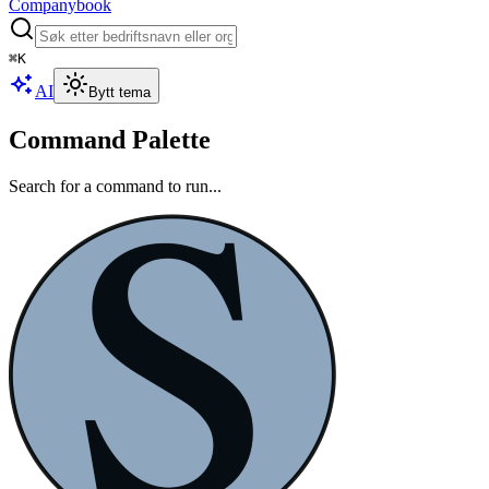
Companybook
⌘
K
AI
Bytt tema
Command Palette
Search for a command to run...