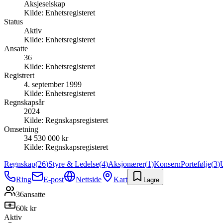
Aksjeselskap
Kilde:
Enhetsregisteret
Status
Aktiv
Kilde:
Enhetsregisteret
Ansatte
36
Kilde:
Enhetsregisteret
Registrert
4. september 1999
Kilde:
Enhetsregisteret
Regnskapsår
2024
Kilde:
Regnskapsregisteret
Omsetning
34 530 000 kr
Kilde:
Regnskapsregisteret
Regnskap
(
26
)
Styre & Ledelse
(
4
)
Aksjonærer
(
1
)
Konsern
Portefølje
(
3
)
Ring
E-post
Nettside
Kart
Lagre
36
ansatte
60k kr
Aktiv