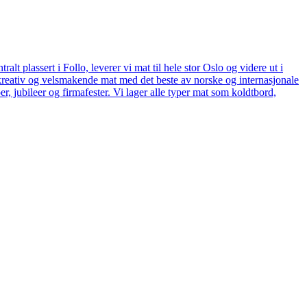
t plassert i Follo, leverer vi mat til hele stor Oslo og videre ut i
kreativ og velsmakende mat med det beste av norske og internasjonale
er, jubileer og firmafester. Vi lager alle typer mat som koldtbord,