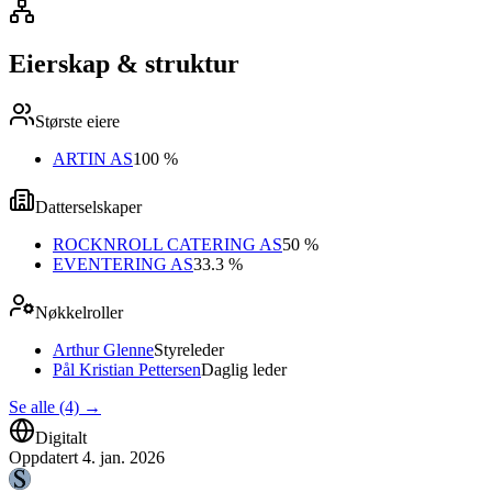
Eierskap & struktur
Største eiere
ARTIN AS
100 %
Datterselskaper
ROCKNROLL CATERING AS
50 %
EVENTERING AS
33.3 %
Nøkkelroller
Arthur Glenne
Styreleder
Pål Kristian Pettersen
Daglig leder
Se alle (4)
→
Digitalt
Oppdatert
4. jan. 2026