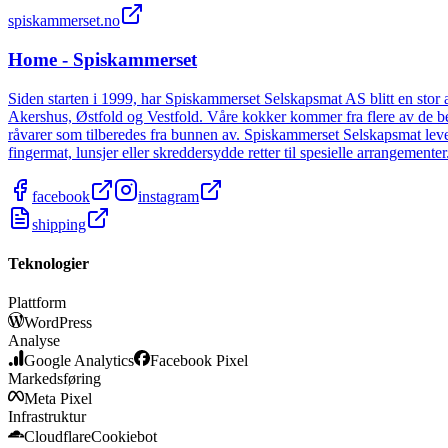
spiskammerset.no
Home - Spiskammerset
Siden starten i 1999, har Spiskammerset Selskapsmat AS blitt en stor akt
Akershus, Østfold og Vestfold. Våre kokker kommer fra flere av de be
råvarer som tilberedes fra bunnen av. Spiskammerset Selskapsmat leverer 
fingermat, lunsjer eller skreddersydde retter til spesielle arrangementer
facebook
instagram
shipping
Teknologier
Plattform
WordPress
Analyse
Google Analytics
Facebook Pixel
Markedsføring
Meta Pixel
Infrastruktur
Cloudflare
Cookiebot