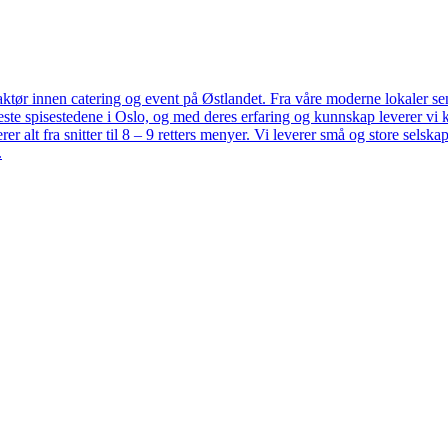
ør innen catering og event på Østlandet. Fra våre moderne lokaler sentral
ste spisestedene i Oslo, og med deres erfaring og kunnskap leverer vi 
alt fra snitter til 8 – 9 retters menyer. Vi leverer små og store selskap
.