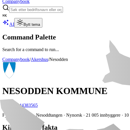
Companybook
⌘
K
AI
Bytt tema
Command Palette
Search for a command to run...
Companybook
/
Akershus
/
Nesodden
NESODDEN KOMMUNE
Org.nr:
944383565
Fylke
:
Akershus
· Nesoddtangen
· Nynorsk
· 21 005 innbyggere
· 10
Kildebelagte fakta