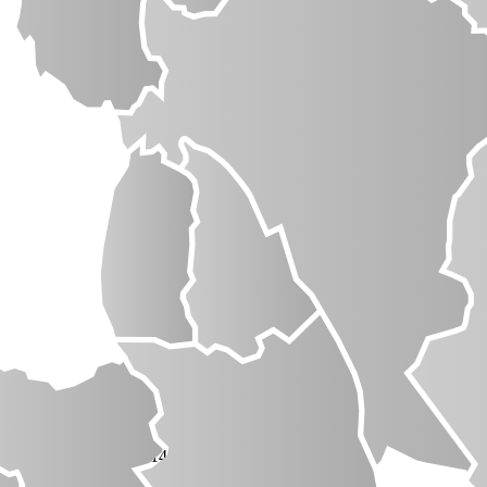
ten Hagelundveien 24, 1459 Nesodden