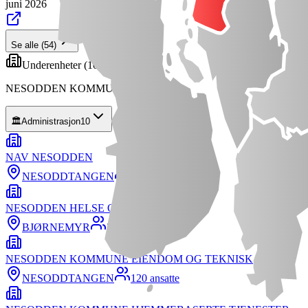
juni 2026
Se alle
(
54
)
Underenheter (
10
)
NESODDEN KOMMUNE
🏛️
Administrasjon
10
NAV NESODDEN
NESODDTANGEN
51
ansatte
NESODDEN HELSE OG VELFERD
BJØRNEMYR
376
ansatte
NESODDEN KOMMUNE EIENDOM OG TEKNISK
NESODDTANGEN
120
ansatte