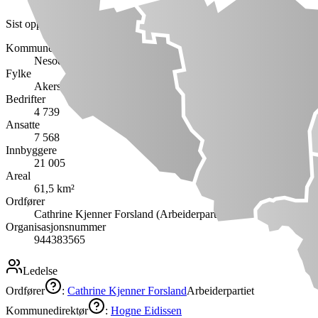
Sist oppdatert:
16. juli 2026
Kommune
Nesodden
Fylke
Akershus
Bedrifter
4 739
Ansatte
7 568
Innbyggere
21 005
Areal
61,5 km²
Ordfører
Cathrine Kjenner Forsland (Arbeiderpartiet)
Organisasjonsnummer
944383565
Ledelse
Ordfører
:
Cathrine Kjenner Forsland
Arbeiderpartiet
Kommunedirektør
:
Hogne Eidissen