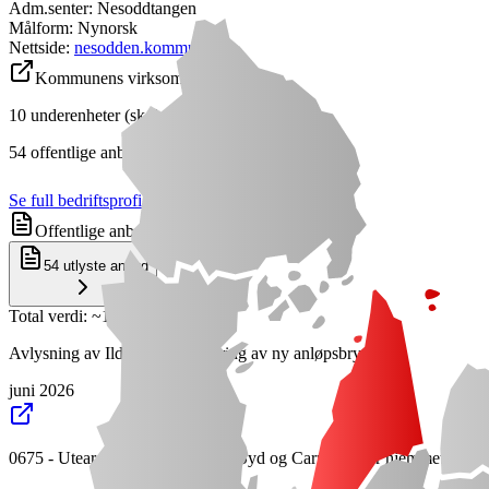
Adm.senter:
Nesoddtangen
Målform:
Nynorsk
Nettside:
nesodden.kommune.no
Kommunens virksomhet
10
underenheter (skoler, barnehager, etc.)
54
offentlige anbud
Se full bedriftsprofil
Offentlige anbud
54
utlyste anbud
Total verdi
: ~
118 200 000 kr
Avlysning av Ildjernet – etablering av ny anløpsbrygge
juni 2026
0675 - Uteareal Kommunesenter Syd og Carporter for hjemmetjenes