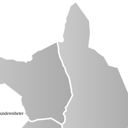
 underenheter
· 54 anbud