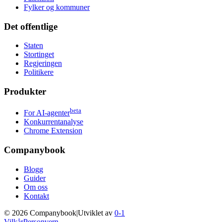
Fylker og kommuner
Det offentlige
Staten
Stortinget
Regjeringen
Politikere
Produkter
beta
For AI-agenter
Konkurrentanalyse
Chrome Extension
Companybook
Blogg
Guider
Om oss
Kontakt
©
2026
Companybook
|
Utviklet av
0-1
Vilkår
Personvern