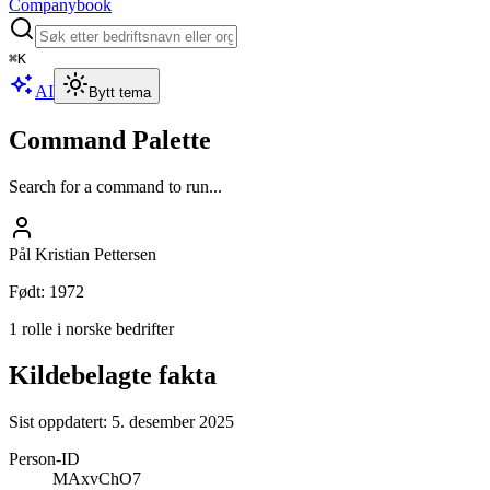
Companybook
⌘
K
AI
Bytt tema
Command Palette
Search for a command to run...
Pål Kristian Pettersen
Født
:
1972
1 rolle i norske bedrifter
Kildebelagte fakta
Sist oppdatert:
5. desember 2025
Person-ID
MAxvChO7