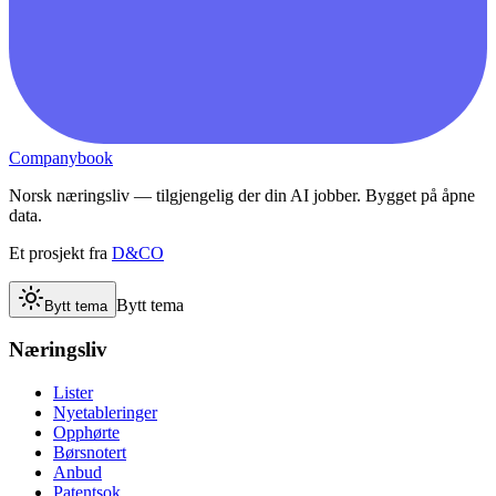
Companybook
Norsk næringsliv — tilgjengelig der din AI jobber. Bygget på åpne
data.
Et prosjekt fra
D&CO
Bytt tema
Bytt tema
Næringsliv
Lister
Nyetableringer
Opphørte
Børsnotert
Anbud
Patentsok