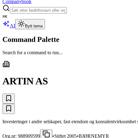
Companybook
⌘
K
AI
Bytt tema
Command Palette
Search for a command to run...
ARTIN AS
Investeringer i andre selskaper, fast eiendom og konsulentvirksomhet s
Org.nr:
988909599
•
Stiftet
2005
•
BJØRNEMYR