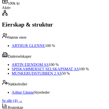
100k kr
Aktiv
Eierskap & struktur
Største eiere
ARTHUR GLENNE
100 %
Datterselskaper
ARTIN EIENDOM AS
100 %
SPISKAMMERSET SELSKAPSMAT AS
100 %
MUNKERUDSTUBBEN 2 AS
50 %
Nøkkelroller
Arthur Glenne
Styreleder
Se alle (4)
→
Regnskap