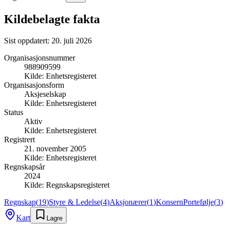
Kildebelagte fakta
Sist oppdatert:
20. juli 2026
Organisasjonsnummer
988909599
Kilde:
Enhetsregisteret
Organisasjonsform
Aksjeselskap
Kilde:
Enhetsregisteret
Status
Aktiv
Kilde:
Enhetsregisteret
Registrert
21. november 2005
Kilde:
Enhetsregisteret
Regnskapsår
2024
Kilde:
Regnskapsregisteret
Regnskap
(
19
)
Styre & Ledelse
(
4
)
Aksjonærer
(
1
)
Konsern
Portefølje
(
3
)
Kart
Lagre