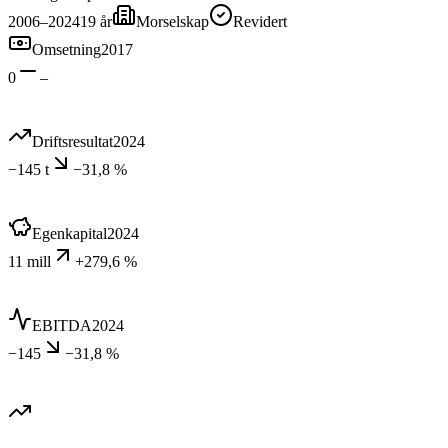
2006–2024
19
år
Morselskap
Revidert
Omsetning
2017
0
–
Driftsresultat
2024
−145 t
−31,8 %
Egenkapital
2024
11 mill
+279,6 %
EBITDA
2024
−145
−31,8 %