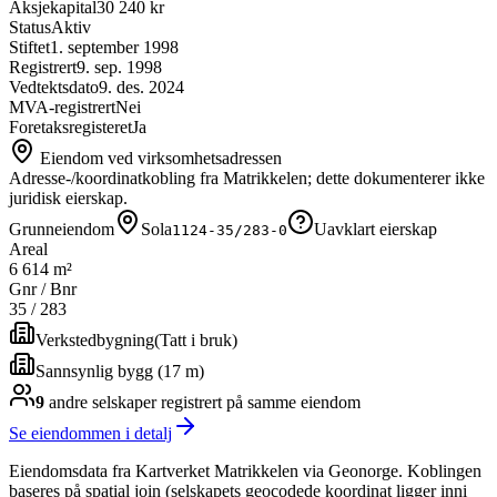
Aksjekapital
30 240 kr
Status
Aktiv
Stiftet
1. september 1998
Registrert
9. sep. 1998
Vedtektsdato
9. des. 2024
MVA-registrert
Nei
Foretaksregisteret
Ja
Eiendom ved virksomhetsadressen
Adresse-/koordinatkobling fra Matrikkelen; dette dokumenterer ikke
juridisk eierskap.
Grunneiendom
Sola
Uavklart eierskap
1124-35/283-0
Areal
6 614 m²
Gnr / Bnr
35
/
283
Verkstedbygning
(
Tatt i bruk
)
Sannsynlig bygg (17 m)
9
andre selskap
er
registrert på samme eiendom
Se eiendommen i detalj
Eiendomsdata fra Kartverket Matrikkelen via Geonorge. Koblingen
baseres på spatial join (selskapets geocodede koordinat ligger inni