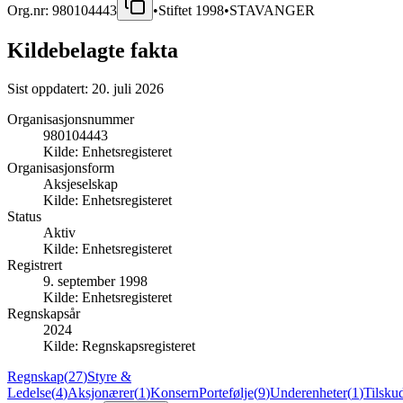
Org.nr:
980104443
•
Stiftet
1998
•
STAVANGER
Kildebelagte fakta
Sist oppdatert:
20. juli 2026
Organisasjonsnummer
980104443
Kilde:
Enhetsregisteret
Organisasjonsform
Aksjeselskap
Kilde:
Enhetsregisteret
Status
Aktiv
Kilde:
Enhetsregisteret
Registrert
9. september 1998
Kilde:
Enhetsregisteret
Regnskapsår
2024
Kilde:
Regnskapsregisteret
Regnskap
(
27
)
Styre &
Ledelse
(
4
)
Aksjonærer
(
1
)
Konsern
Portefølje
(
9
)
Underenheter
(
1
)
Tilsku