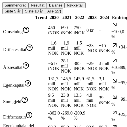
Sammendrag
Resultat
Balanse
Nøkkeltall
Siste 5 år
Siste 10 år
Alle (27)
Trend
2020
2021
2022
2023
2024
Endrin
450
690
750
0 kr
–
Omsetning
−100,0
tNOK
tNOK
tNOK
%
−1,6
−1,9
−1,5
−23
−15
+34,
mill
mill
mill
Driftsresultat
tNOK
tNOK
%
NOK
NOK
NOK
28,1
−617
385
−29
3 mill
mill
Årsresultat
+10389,
tNOK
tNOK
tNOK
NOK
NOK
%
131,3
145,5
145,9
61,5
3,1
−95,
mill
mill
mill
mill
mill
Egenkapital
%
NOK
NOK
NOK
NOK
NOK
9,5
23,8
13,3
4,8
39
−99,
mill
mill
mill
mill
Sum gjeld
tNOK
%
NOK
NOK
NOK
NOK
-362,0
-269,0
-200,9
+25,
–
–
Driftsmargin
%
%
%
%
Egenkapitalandel