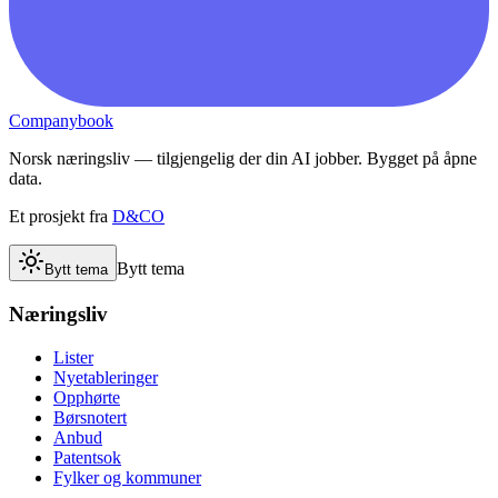
Companybook
Norsk næringsliv — tilgjengelig der din AI jobber. Bygget på åpne
data.
Et prosjekt fra
D&CO
Bytt tema
Bytt tema
Næringsliv
Lister
Nyetableringer
Opphørte
Børsnotert
Anbud
Patentsok
Fylker og kommuner