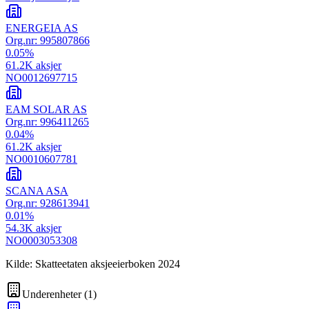
ENERGEIA AS
Org.nr:
995807866
0.05
%
61.2K
aksjer
NO0012697715
EAM SOLAR AS
Org.nr:
996411265
0.04
%
61.2K
aksjer
NO0010607781
SCANA ASA
Org.nr:
928613941
0.01
%
54.3K
aksjer
NO0003053308
Kilde: Skatteetaten aksjeeierboken 2024
Underenheter
(
1
)