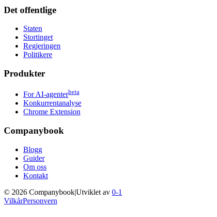
Det offentlige
Staten
Stortinget
Regjeringen
Politikere
Produkter
beta
For AI-agenter
Konkurrentanalyse
Chrome Extension
Companybook
Blogg
Guider
Om oss
Kontakt
©
2026
Companybook
|
Utviklet av
0-1
Vilkår
Personvern