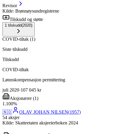
Revisor
Kilde: Brønnøysundregistrene
Tilskudd og støtte
1
tilskudd
(
2020
)
COVID-tiltak
(
1
)
Siste tilskudd
Tilskudd
COVID-tiltak
Lønnskompensasjon permittering
juli 2020
·
107 045 kr
Aksjonærer
(
1
)
1
.
100
%
🇳🇴
OLAV JOHAN NILSEN
(
1957
)
54
aksjer
Kilde: Skatteetaten aksjeeierboken 2024