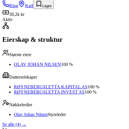
Ring
Kart
Lagre
30,2k kr
Aktiv
Eierskap & struktur
Største eiere
OLAV JOHAN NILSEN
100 %
Datterselskaper
RØYNEBERGSLETTA KAPITAL AS
100 %
RØYNEBERGSLETTA INVEST AS
100 %
Nøkkelroller
Olav Johan Nilsen
Styreleder
Se alle (4)
→