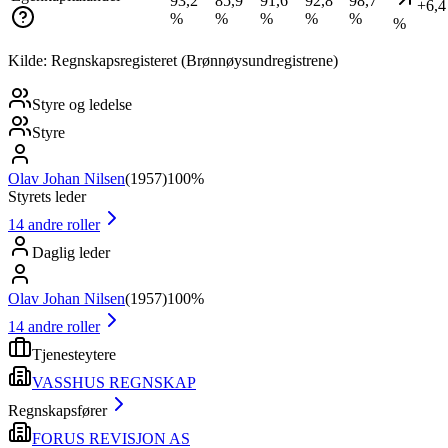
93,2
85,9
91,6
92,8
98,7
+6,4
%
%
%
%
%
%
Kilde: Regnskapsregisteret (Brønnøysundregistrene)
Styre og ledelse
Styre
Olav Johan Nilsen
(
1957
)
100%
Styrets leder
14
andre roller
Daglig leder
Olav Johan Nilsen
(
1957
)
100%
14
andre roller
Tjenesteytere
VASSHUS REGNSKAP
Regnskapsfører
FORUS REVISJON AS