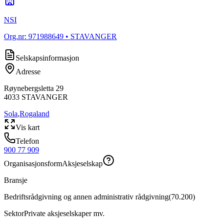
NSI
Org.nr:
971988649
• STAVANGER
Selskapsinformasjon
Adresse
Røynebergsletta 29
4033
STAVANGER
Sola
,
Rogaland
Vis kart
Telefon
900 77 909
Organisasjonsform
Aksjeselskap
Bransje
Bedriftsrådgivning og annen administrativ rådgivning
(
70.200
)
Sektor
Private aksjeselskaper mv.