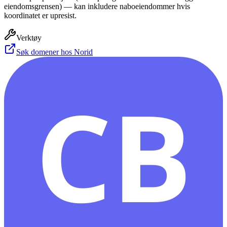
eiendomsgrensen) — kan inkludere naboeiendommer hvis
koordinatet er upresist.
Verktøy
Søk domener hos Norid
CB