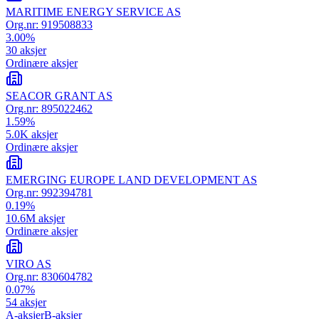
MARITIME ENERGY SERVICE AS
Org.nr:
919508833
3.00
%
30
aksjer
Ordinære aksjer
SEACOR GRANT AS
Org.nr:
895022462
1.59
%
5.0K
aksjer
Ordinære aksjer
EMERGING EUROPE LAND DEVELOPMENT AS
Org.nr:
992394781
0.19
%
10.6M
aksjer
Ordinære aksjer
VIRO AS
Org.nr:
830604782
0.07
%
54
aksjer
A-aksjer
B-aksjer