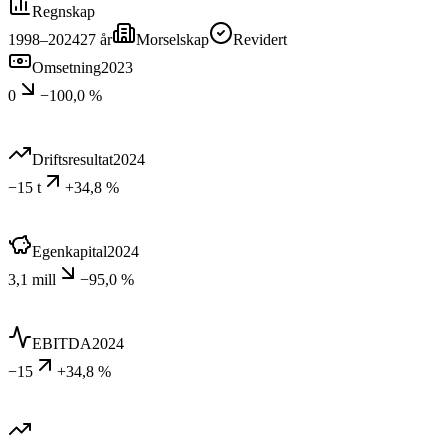
Regnskap
1998–2024
27
år
Morselskap
Revidert
Omsetning
2023
0
−100,0 %
Driftsresultat
2024
−15 t
+34,8 %
Egenkapital
2024
3,1 mill
−95,0 %
EBITDA
2024
−15
+34,8 %