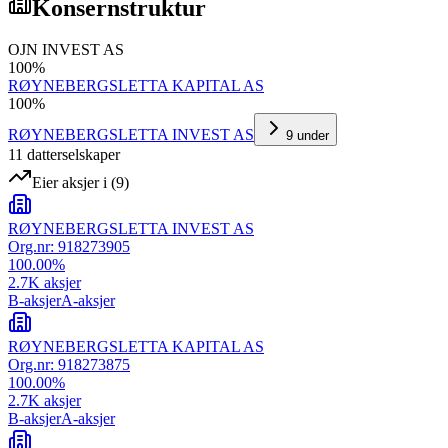
Konsernstruktur
OJN INVEST AS
100
%
RØYNEBERGSLETTA KAPITAL AS
100
%
RØYNEBERGSLETTA INVEST AS
9
under
11
datterselskap
er
Eier aksjer i
(
9
)
RØYNEBERGSLETTA INVEST AS
Org.nr:
918273905
100.00
%
2.7K
aksjer
B-aksjer
A-aksjer
RØYNEBERGSLETTA KAPITAL AS
Org.nr:
918273875
100.00
%
2.7K
aksjer
B-aksjer
A-aksjer