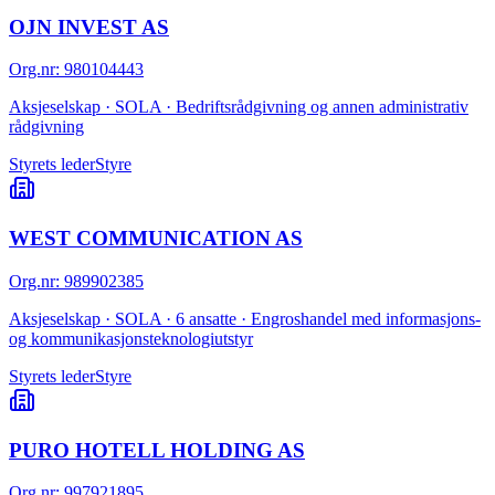
OJN INVEST AS
Org.nr
:
980104443
Aksjeselskap · SOLA · Bedriftsrådgivning og annen administrativ
rådgivning
Styrets leder
Styre
WEST COMMUNICATION AS
Org.nr
:
989902385
Aksjeselskap · SOLA · 6 ansatte · Engroshandel med informasjons-
og kommunikasjonsteknologiutstyr
Styrets leder
Styre
PURO HOTELL HOLDING AS
Org.nr
:
997921895