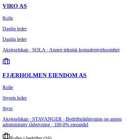
VIRO AS
Rolle
Daglig leder
Daglig leder
Aksjeselskap · SOLA · Annen teknisk konsulentvirksomhet
FJÆRHOLMEN EIENDOM AS
Rolle
Styrets leder
Styre
Aksjeselskap · STAVANGER · Bedriftsrådgivning og annen
administrativ rådgivning · 100,0% eierandel
Roller i bedrifter
(
16
)