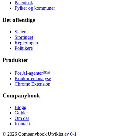
Patentsok
Fylker og kommuner
Det offentlige
Staten
Stortinget
Regjeringen
Politikere
Produkter
beta
For AI-agenter
Konkurrentanalyse
Chrome Extension
Companybook
Blogg
Guider
Om oss
Kontakt
©
2026
Companybook
|
Utviklet av
0-1