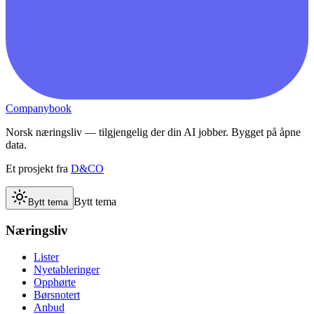
Companybook
Norsk næringsliv — tilgjengelig der din AI jobber. Bygget på åpne
data.
Et prosjekt fra
D&CO
Bytt tema
Bytt tema
Næringsliv
Lister
Nyetableringer
Opphørte
Børsnotert
Anbud