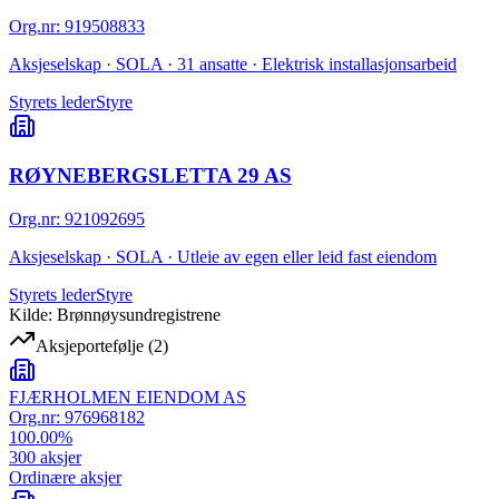
Org.nr
:
919508833
Aksjeselskap · SOLA · 31 ansatte · Elektrisk installasjonsarbeid
Styrets leder
Styre
RØYNEBERGSLETTA 29 AS
Org.nr
:
921092695
Aksjeselskap · SOLA · Utleie av egen eller leid fast eiendom
Styrets leder
Styre
Kilde: Brønnøysundregistrene
Aksjeportefølje
(
2
)
FJÆRHOLMEN EIENDOM AS
Org.nr:
976968182
100.00
%
300
aksjer
Ordinære aksjer