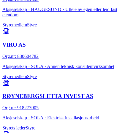
Aksjeselskap · HAUGESUND · Utleie av egen eller leid fast
eiendom
Styremedlem
Styre
VIRO AS
Org.nr
:
830604782
Aksjeselskap · SOLA · Annen teknisk konsulentvirksomhet
Styremedlem
Styre
RØYNEBERGSLETTA INVEST AS
Org.nr
:
918273905
Aksjeselskap · SOLA · Elektrisk installasjonsarbeid
Styrets leder
Styre