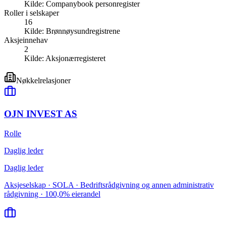
Kilde:
Companybook personregister
Roller i selskaper
16
Kilde:
Brønnøysundregistrene
Aksjeinnehav
2
Kilde:
Aksjonærregisteret
Nøkkelrelasjoner
OJN INVEST AS
Rolle
Daglig leder
Daglig leder
Aksjeselskap · SOLA · Bedriftsrådgivning og annen administrativ
rådgivning · 100,0% eierandel