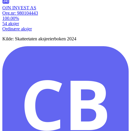
OJN INVEST AS
Org.nr:
980104443
100.00
%
54
aksjer
Ordinære aksjer
Kilde: Skatteetaten aksjeeierboken 2024
CB