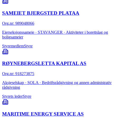
SAMEIET BJERGSTED PLATAA
Org.nr
:
989048066
Eierseksjonssameie · STAVANGER · Aktiviteter i borettslag og
boligsameier
Styremedlem
Styre
RØYNEBERGSLETTA KAPITAL AS
Org.nr
:
918273875
Aksjeselskap · SOLA · Bedriftsrådgivning og annen administrativ
rådgivning
Styrets leder
Styre
MARITIME ENERGY SERVICE AS