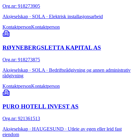
Org.nr
:
918273905
Aksjeselskap · SOLA · Elektrisk installasjonsarbeid
Kontaktperson
Kontaktperson
RØYNEBERGSLETTA KAPITAL AS
Org.nr
:
918273875
Aksjeselskap · SOLA · Bedriftsrådgivning og annen administrativ
rådgivning
Kontaktperson
Kontaktperson
PURO HOTELL INVEST AS
Org.nr
:
921361513
Aksjeselskap · HAUGESUND · Utleie av egen eller leid fast
eiendom