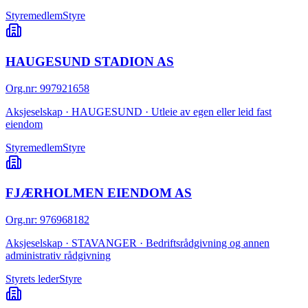
Styremedlem
Styre
HAUGESUND STADION AS
Org.nr
:
997921658
Aksjeselskap · HAUGESUND · Utleie av egen eller leid fast
eiendom
Styremedlem
Styre
FJÆRHOLMEN EIENDOM AS
Org.nr
:
976968182
Aksjeselskap · STAVANGER · Bedriftsrådgivning og annen
administrativ rådgivning
Styrets leder
Styre