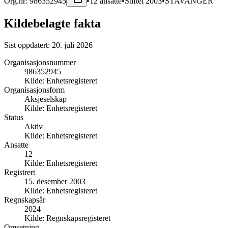
Org.nr:
986352945
•
12
ansatte
•
Stiftet
2003
•
STAVANGER
Kildebelagte fakta
Sist oppdatert:
20. juli 2026
Organisasjonsnummer
986352945
Kilde:
Enhetsregisteret
Organisasjonsform
Aksjeselskap
Kilde:
Enhetsregisteret
Status
Aktiv
Kilde:
Enhetsregisteret
Ansatte
12
Kilde:
Enhetsregisteret
Registrert
15. desember 2003
Kilde:
Enhetsregisteret
Regnskapsår
2024
Kilde:
Regnskapsregisteret
Omsetning