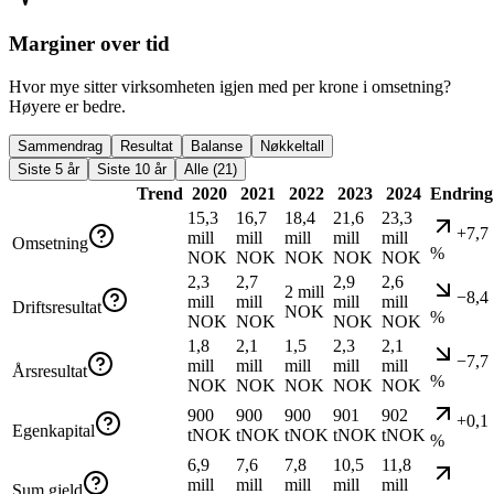
Marginer over tid
Hvor mye sitter virksomheten igjen med per krone i omsetning?
Høyere er bedre.
Sammendrag
Resultat
Balanse
Nøkkeltall
Siste 5 år
Siste 10 år
Alle (21)
Trend
2020
2021
2022
2023
2024
Endring
15,3
16,7
18,4
21,6
23,3
+7,7
mill
mill
mill
mill
mill
Omsetning
%
NOK
NOK
NOK
NOK
NOK
2,3
2,7
2,9
2,6
2 mill
−8,4
mill
mill
mill
mill
Driftsresultat
NOK
%
NOK
NOK
NOK
NOK
1,8
2,1
1,5
2,3
2,1
−7,7
mill
mill
mill
mill
mill
Årsresultat
%
NOK
NOK
NOK
NOK
NOK
900
900
900
901
902
+0,1
Egenkapital
tNOK
tNOK
tNOK
tNOK
tNOK
%
6,9
7,6
7,8
10,5
11,8
mill
mill
mill
mill
mill
Sum gjeld