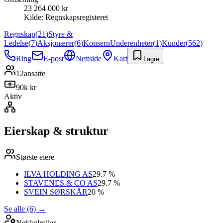
23 264 000 kr
Kilde:
Regnskapsregisteret
Regnskap
(
21
)
Styre &
Ledelse
(
7
)
Aksjonærer
(
6
)
Konsern
Underenheter
(
1
)
Kunder
(
562
)
Ring
E-post
Nettside
Kart
Lagre
12
ansatte
90k kr
Aktiv
Eierskap & struktur
Største eiere
ILVA HOLDING AS
29.7 %
STAVENES & CO AS
29.7 %
SVEIN SØRSKÅR
20 %
Se alle (6)
→
Nøkkelroller