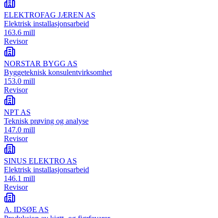
ELEKTROFAG JÆREN AS
Elektrisk installasjonsarbeid
163.6 mill
Revisor
NORSTAR BYGG AS
Byggeteknisk konsulentvirksomhet
153.0 mill
Revisor
NPT AS
Teknisk prøving og analyse
147.0 mill
Revisor
SINUS ELEKTRO AS
Elektrisk installasjonsarbeid
146.1 mill
Revisor
A. IDSØE AS