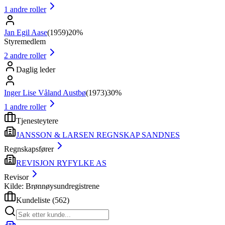
1
andre roller
Jan Egil Aase
(
1959
)
20%
Styremedlem
2
andre roller
Daglig leder
Inger Lise Våland Austbø
(
1973
)
30%
1
andre roller
Tjenesteytere
JANSSON & LARSEN REGNSKAP SANDNES
Regnskapsfører
REVISJON RYFYLKE AS
Revisor
Kilde: Brønnøysundregistrene
Kundeliste
(
562
)