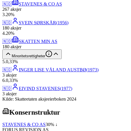
🇳🇴
STAVENES & CO AS
267
aksjer
3
.
20
%
🇳🇴
SVEIN SØRSKÅR
(
1956
)
180
aksjer
4
.
20
%
🇳🇴
SKATTEN MIN AS
180
aksjer
Minoritetsrettigheter
5
.
0,33
%
🇳🇴
INGER LISE VÅLAND AUSTBØ
(
1973
)
3
aksjer
6
.
0,33
%
🇳🇴
EIVIND STAVENES
(
1977
)
3
aksjer
Kilde: Skatteetaten aksjeeierboken 2024
Konsernstruktur
STAVENES & CO AS
30
% ↓
FORUS REVISJON AS