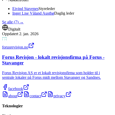
Eivind Stavenes
Styreleder
Inger Lise Våland Austbø
Daglig leder
Se alle (7)
→
Digitalt
Oppdatert
2. jan. 2026
forusrevisjon.no
Forus Revisjon - lokalt revisjonsfirma på Forus -
Stavanger
Forus Revisjon AS er et lokalt revisjonsfirma som holder til i
sentrale lokaler på Forus midt mellom Stavanger og Sandnes.
facebook
about
contact
privacy
Teknologier