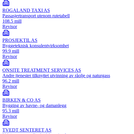
ROGALAND TAXI AS
Passasjertransport utenom rutetabell
108.5 mill
Revisor
PROSJEKTIL AS
Byggeteknisk konsulentvirksomhet
99.9 mill
Revisor
ONSITE TREATMENT SERVICES AS
Andre tjenester tilknyttet utvinning av råolje og naturgass
96.2 mill
Revisor
BIRKEN & CO AS
Bygging av havne- og damanlegg
95.3 mill
Revisor
TVEDT SENTERET AS