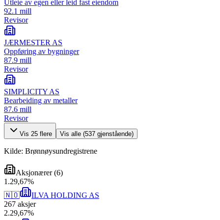
Utleie av egen eller leid fast eiendom
92.1 mill
Revisor
JÆRMESTER AS
Oppføring av bygninger
87.9 mill
Revisor
SIMPLICITY AS
Bearbeiding av metaller
87.6 mill
Revisor
Vis
25
flere
Vis alle (
537
gjenstående)
Kilde: Brønnøysundregistrene
Aksjonærer
(
6
)
1
.
29,67
%
🇳🇴
ILVA HOLDING AS
267
aksjer
2
.
29,67
%