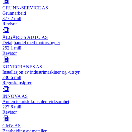
GRUNN-SERVICE AS
Grunnarbeid
377.2 mill
Revisor
ÅLGÅRD'S AUTO AS
Detaljhandel med motorvogner
252.1 mill
Revisor
KONECRANES AS
Installasjon av industrimaskiner og -utstyr
230.6 mill
Regnskapsfører
INNOVA AS
Annen teknisk konsulentvirksomhet
227.6 mill
Revisor
GMV AS
Bearbeiding av metaller