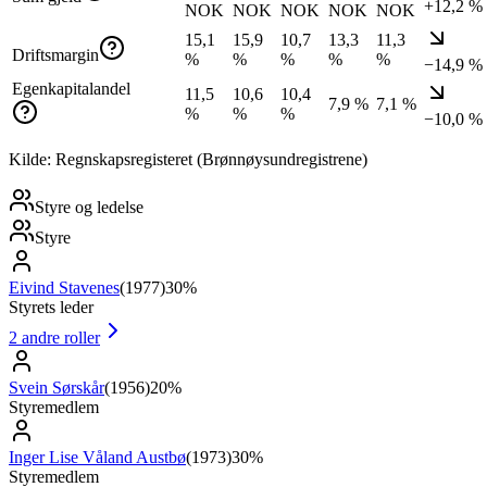
+12,2 %
NOK
NOK
NOK
NOK
NOK
15,1
15,9
10,7
13,3
11,3
Driftsmargin
%
%
%
%
%
−14,9 %
Egenkapitalandel
11,5
10,6
10,4
7,9 %
7,1 %
%
%
%
−10,0 %
Kilde: Regnskapsregisteret (Brønnøysundregistrene)
Styre og ledelse
Styre
Eivind Stavenes
(
1977
)
30%
Styrets leder
2
andre roller
Svein Sørskår
(
1956
)
20%
Styremedlem
Inger Lise Våland Austbø
(
1973
)
30%
Styremedlem