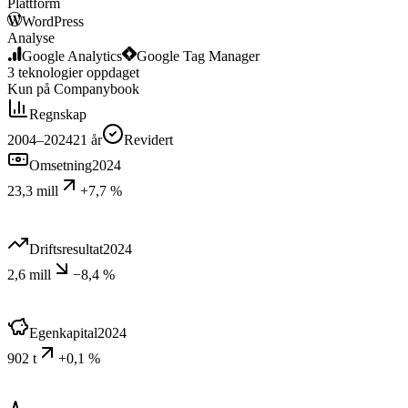
Plattform
WordPress
Analyse
Google Analytics
Google Tag Manager
3
teknologier
oppdaget
Kun på Companybook
Regnskap
2004–2024
21
år
Revidert
Omsetning
2024
23,3 mill
+7,7 %
Driftsresultat
2024
2,6 mill
−8,4 %
Egenkapital
2024
902 t
+0,1 %