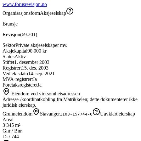
www.forusrevisjon.no
Organisasjonsform
Aksjeselskap
Bransje
Revisjon
(
69.201
)
Sektor
Private aksjeselskaper mv.
Aksjekapital
90 000 kr
Status
Aktiv
Stiftet
1. desember 2003
Registrert
15. des. 2003
Vedtektsdato
14. sep. 2021
MVA-registrert
Ja
Foretaksregisteret
Ja
Eiendom ved virksomhetsadressen
Adresse-/koordinatkobling fra Matrikkelen; dette dokumenterer ikke
juridisk eierskap.
Grunneiendom
Stavanger
Uavklart eierskap
1103-15/744-0
Areal
3 345 m²
Gnr / Bnr
15
/
744