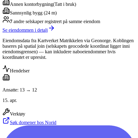
Annen kontorbygning
(
Tatt i bruk
)
Sannsynlig bygg (24 m)
7
andre selskap
er
registrert på samme eiendom
Se eiendommen i detalj
Eiendomsdata fra Kartverket Matrikkelen via Geonorge. Koblingen
baseres på spatial join (selskapets geocodede koordinat ligger inni
eiendomsgrensen) — kan inkludere naboeiendommer hvis
koordinatet er upresist.
Hendelser
Ansatte: 13 → 12
15. apr.
Verktøy
Søk domener hos Norid