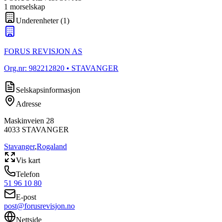
1
morselskap
Underenheter
(
1
)
FORUS REVISJON AS
Org.nr:
982212820
• STAVANGER
Selskapsinformasjon
Adresse
Maskinveien 28
4033
STAVANGER
Stavanger
,
Rogaland
Vis kart
Telefon
51 96 10 80
E-post
post@forusrevisjon.no
Nettside