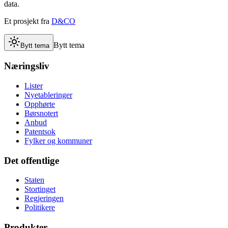
data.
Et prosjekt fra
D&CO
Bytt tema
Bytt tema
Næringsliv
Lister
Nyetableringer
Opphørte
Børsnotert
Anbud
Patentsok
Fylker og kommuner
Det offentlige
Staten
Stortinget
Regjeringen
Politikere
Produkter