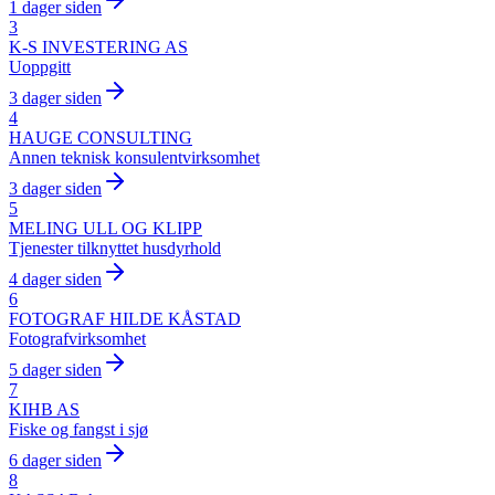
1 dager siden
3
K-S INVESTERING AS
Uoppgitt
3 dager siden
4
HAUGE CONSULTING
Annen teknisk konsulentvirksomhet
3 dager siden
5
MELING ULL OG KLIPP
Tjenester tilknyttet husdyrhold
4 dager siden
6
FOTOGRAF HILDE KÅSTAD
Fotografvirksomhet
5 dager siden
7
KIHB AS
Fiske og fangst i sjø
6 dager siden
8