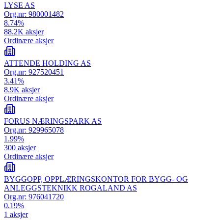
LYSE AS
Org.nr:
980001482
8.74
%
88.2K
aksjer
Ordinære aksjer
ATTENDE HOLDING AS
Org.nr:
927520451
3.41
%
8.9K
aksjer
Ordinære aksjer
FORUS NÆRINGSPARK AS
Org.nr:
929965078
1.99
%
300
aksjer
Ordinære aksjer
BYGGOPP, OPPLÆRINGSKONTOR FOR BYGG- OG
ANLEGGSTEKNIKK ROGALAND AS
Org.nr:
976041720
0.19
%
1
aksjer