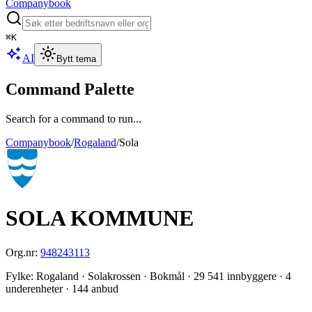
Companybook
⌘
K
AI
Bytt tema
Command Palette
Search for a command to run...
Companybook
/
Rogaland
/
Sola
SOLA KOMMUNE
Org.nr:
948243113
Fylke
:
Rogaland
· Solakrossen
· Bokmål
· 29 541 innbyggere
· 4
underenheter
· 144 anbud