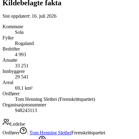
Kildebelagte fakta
Sist oppdatert:
16. juli 2026
Kommune
Sola
Fylke
Rogaland
Bedrifter
4 993
Ansatte
33 251
Innbyggere
29 541
Areal
69,1 km²
Ordfører
Tom Henning Slethei (Fremskrittspartiet)
Organisasjonsnummer
948243113
Ledelse
Ordfører
:
Tom Henning Slethei
Fremskrittspartiet