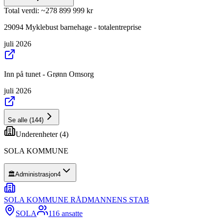
Total verdi
: ~
278 899 999 kr
29094 Myklebust barnehage - totalentreprise
juli 2026
Inn på tunet - Grønn Omsorg
juli 2026
Se alle
(
144
)
Underenheter (
4
)
SOLA KOMMUNE
🏛️
Administrasjon
4
SOLA KOMMUNE RÅDMANNENS STAB
SOLA
116
ansatte