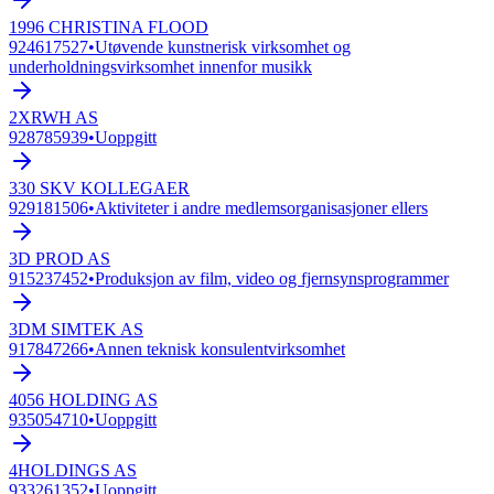
1996 CHRISTINA FLOOD
924617527
•
Utøvende kunstnerisk virksomhet og
underholdningsvirksomhet innenfor musikk
2XRWH AS
928785939
•
Uoppgitt
330 SKV KOLLEGAER
929181506
•
Aktiviteter i andre medlemsorganisasjoner ellers
3D PROD AS
915237452
•
Produksjon av film, video og fjernsynsprogrammer
3DM SIMTEK AS
917847266
•
Annen teknisk konsulentvirksomhet
4056 HOLDING AS
935054710
•
Uoppgitt
4HOLDINGS AS
933261352
•
Uoppgitt