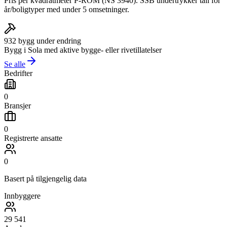
Pris per kvadratmeter P-ROM (NS 3940). SSB undertrykker tall for
år/boligtyper med under 5 omsetninger.
932
bygg under endring
Bygg i
Sola
med aktive bygge- eller rivetillatelser
Se alle
Bedrifter
0
Bransjer
0
Registrerte ansatte
0
Basert på tilgjengelig data
Innbyggere
29 541