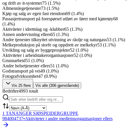
og drift av it-systemer
75
(
1.5
%)
Allmennlegetjenester
73
(
1.5
%)
Kjøp og salg av egen fast eiendom
69
(
1.4
%)
Passasjertransport på forespørsel utført av fører med kjøretøy
68
(
1.4
%)
Aktiviteter i idrettslag og -klubber
65
(
1.3
%)
Annen undervisning ellers
65
(
1.3
%)
Andre tjenester tilknyttet utvinning av råolje og naturgass
53
(
1.1
%)
Melkeproduksjon på storfe og oppdrett av melkekyr
53
(
1.1
%)
Utvikling og salg av byggeprosjekter
52
(
1.0
%)
Aktiviteter i arbeidstakerorganisasjoner
52
(
1.0
%)
Grunnarbeid
51
(
1.0
%)
Andre helsetjenester ellers
51
(
1.0
%)
Godstransport på vei
49
(
1.0
%)
Fotografvirksomhet
47
(
0.9
%)
Vis
25
flere
Vis alle (
306
gjenstående)
Bedrifter
4993
totalt
1 TANANGER SJØSPEIDERGRUPPE
984004737
•
Aktiviteter i andre medlemsorganisasjoner ellers