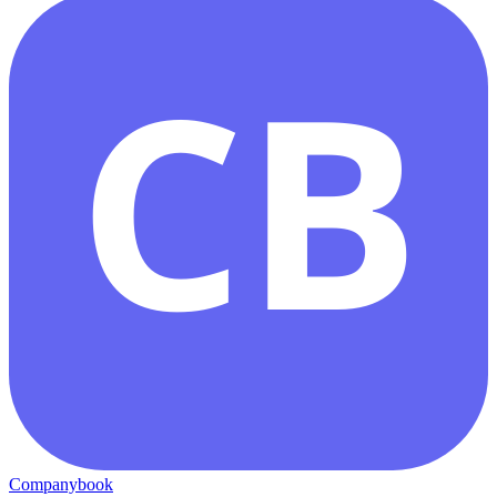
CB
Companybook