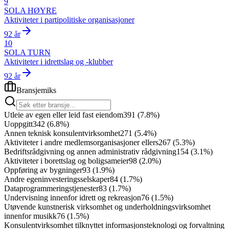
9
SOLA HØYRE
Aktiviteter i partipolitiske organisasjoner
92 år
10
SOLA TURN
Aktiviteter i idrettslag og -klubber
92 år
Bransjemiks
Utleie av egen eller leid fast eiendom
391
(
7.8
%)
Uoppgitt
342
(
6.8
%)
Annen teknisk konsulentvirksomhet
271
(
5.4
%)
Aktiviteter i andre medlemsorganisasjoner ellers
267
(
5.3
%)
Bedriftsrådgivning og annen administrativ rådgivning
154
(
3.1
%)
Aktiviteter i borettslag og boligsameier
98
(
2.0
%)
Oppføring av bygninger
93
(
1.9
%)
Andre egeninvesteringsselskaper
84
(
1.7
%)
Dataprogrammeringstjenester
83
(
1.7
%)
Undervisning innenfor idrett og rekreasjon
76
(
1.5
%)
Utøvende kunstnerisk virksomhet og underholdningsvirksomhet
innenfor musikk
76
(
1.5
%)
Konsulentvirksomhet tilknyttet informasjonsteknologi og forvaltning