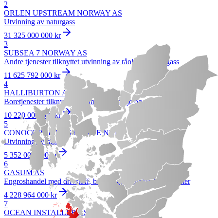
2
ORLEN UPSTREAM NORWAY AS
Utvinning av naturgass
31 325 000 000 kr
3
SUBSEA 7 NORWAY AS
Andre tjenester tilknyttet utvinning av råolje og naturgass
11 625 792 000 kr
4
HALLIBURTON AS
Boretjenester tilknyttet utvinning av råolje og naturgass
10 220 000 000 kr
5
CONOCOPHILLIPS NORGE NUF
Utvinning av råolje
5 352 000 000 kr
6
GASUM AS
Engroshandel med drivstoff, brensel og beslektede produkter
4 228 964 000 kr
7
OCEAN INSTALLER AS