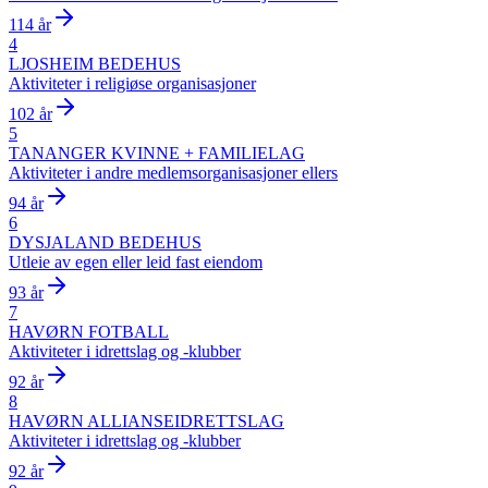
114 år
4
LJOSHEIM BEDEHUS
Aktiviteter i religiøse organisasjoner
102 år
5
TANANGER KVINNE + FAMILIELAG
Aktiviteter i andre medlemsorganisasjoner ellers
94 år
6
DYSJALAND BEDEHUS
Utleie av egen eller leid fast eiendom
93 år
7
HAVØRN FOTBALL
Aktiviteter i idrettslag og -klubber
92 år
8
HAVØRN ALLIANSEIDRETTSLAG
Aktiviteter i idrettslag og -klubber
92 år