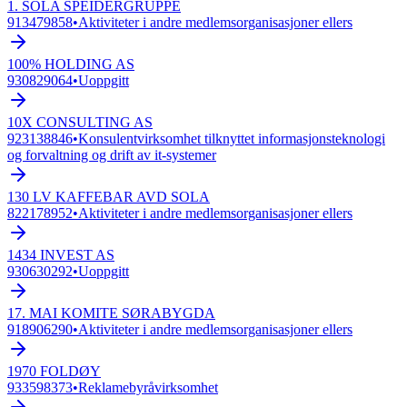
1. SOLA SPEIDERGRUPPE
913479858
•
Aktiviteter i andre medlemsorganisasjoner ellers
100% HOLDING AS
930829064
•
Uoppgitt
10X CONSULTING AS
923138846
•
Konsulentvirksomhet tilknyttet informasjonsteknologi
og forvaltning og drift av it-systemer
130 LV KAFFEBAR AVD SOLA
822178952
•
Aktiviteter i andre medlemsorganisasjoner ellers
1434 INVEST AS
930630292
•
Uoppgitt
17. MAI KOMITE SØRABYGDA
918906290
•
Aktiviteter i andre medlemsorganisasjoner ellers
1970 FOLDØY
933598373
•
Reklamebyråvirksomhet