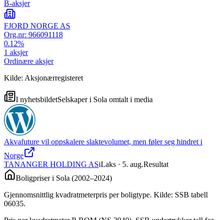
B-aksjer
FJORD NORGE AS
Org.nr:
966091118
0.12
%
1
aksjer
Ordinære aksjer
Kilde: Aksjonærregisteret
I nyhetsbildet
Selskaper i
Sola
omtalt i media
Akvafuture vil oppskalere slaktevolumet, men føler seg hindret i
Norge
TANANGER HOLDING AS
iLaks
· 5. aug.
Resultat
Boligpriser i
Sola
(
2002
–
2024
)
Gjennomsnittlig kvadratmeterpris per boligtype. Kilde: SSB tabell
06035.