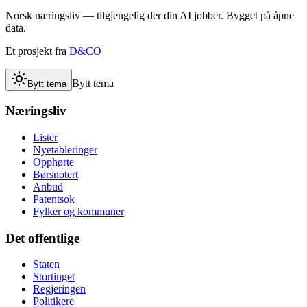
Norsk næringsliv — tilgjengelig der din AI jobber. Bygget på åpne
data.
Et prosjekt fra
D&CO
Bytt tema
Bytt tema
Næringsliv
Lister
Nyetableringer
Opphørte
Børsnotert
Anbud
Patentsok
Fylker og kommuner
Det offentlige
Staten
Stortinget
Regjeringen
Politikere