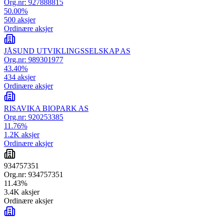
Org.nr:
927888815
50.00
%
500
aksjer
Ordinære aksjer
JÅSUND UTVIKLINGSSELSKAP AS
Org.nr:
989301977
43.40
%
434
aksjer
Ordinære aksjer
RISAVIKA BIOPARK AS
Org.nr:
920253385
11.76
%
1.2K
aksjer
Ordinære aksjer
934757351
Org.nr:
934757351
11.43
%
3.4K
aksjer
Ordinære aksjer