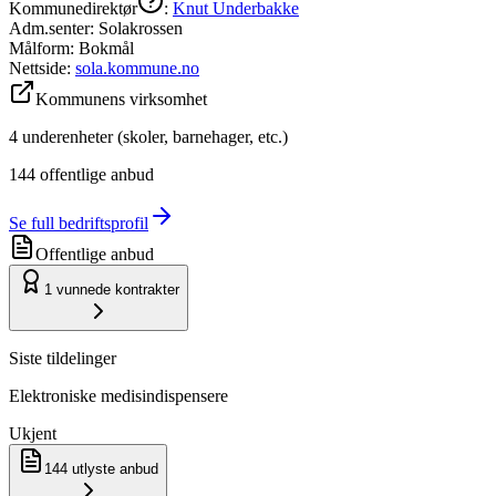
Kommunedirektør
:
Knut Underbakke
Adm.senter:
Solakrossen
Målform:
Bokmål
Nettside:
sola.kommune.no
Kommunens virksomhet
4
underenheter (skoler, barnehager, etc.)
144
offentlige anbud
Se full bedriftsprofil
Offentlige anbud
1
vunnede kontrakter
Siste tildelinger
Elektroniske medisindispensere
Ukjent
144
utlyste anbud