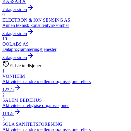
KASSAB A
7 dager siden
9
ELECTRON & ION SENSING AS
Annen teknisk konsulentvirksomhet
8 dager siden
10
OOLABS AS
Dataprogrammeringstjenester
8 dager siden
Eldste tradisjoner
1
VONHEIM
Aktiviteter i andre medlemsorganisasjoner ellers
122 år
2
SALEM BEDEHUS
Aktiviteter i religiøse organisasjoner
119 år
3
SOLA SANITETSFORENING
Aktiviteter i andre medlemsorganisasjoner ellers