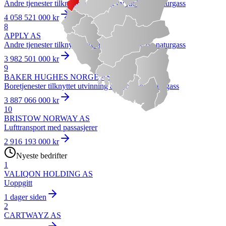
Andre tjenester tilknyttet utvinning av råolje og naturgass
4 058 521 000 kr
8
APPLY AS
Andre tjenester tilknyttet utvinning av råolje og naturgass
3 982 501 000 kr
9
BAKER HUGHES NORGE AS
Boretjenester tilknyttet utvinning av råolje og naturgass
3 887 066 000 kr
10
BRISTOW NORWAY AS
Lufttransport med passasjerer
2 916 193 000 kr
Nyeste bedrifter
1
VALIQON HOLDING AS
Uoppgitt
1 dager siden
2
CARTWAYZ AS