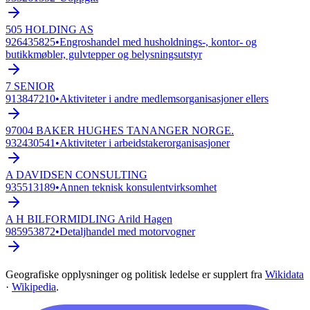
505 HOLDING AS
926435825
•
Engroshandel med husholdnings-, kontor- og
butikkmøbler, gulvtepper og belysningsutstyr
7 SENIOR
913847210
•
Aktiviteter i andre medlemsorganisasjoner ellers
97004 BAKER HUGHES TANANGER NORGE.
932430541
•
Aktiviteter i arbeidstakerorganisasjoner
A DAVIDSEN CONSULTING
935513189
•
Annen teknisk konsulentvirksomhet
A H BILFORMIDLING Arild Hagen
985953872
•
Detaljhandel med motorvogner
Geografiske opplysninger og politisk ledelse er supplert fra
Wikidata
·
Wikipedia
.