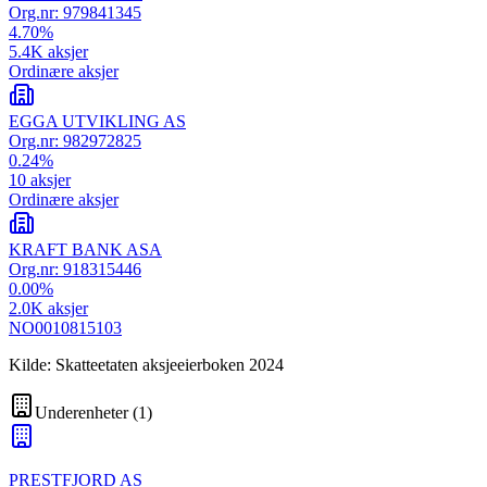
Org.nr:
979841345
4.70
%
5.4K
aksjer
Ordinære aksjer
EGGA UTVIKLING AS
Org.nr:
982972825
0.24
%
10
aksjer
Ordinære aksjer
KRAFT BANK ASA
Org.nr:
918315446
0.00
%
2.0K
aksjer
NO0010815103
Kilde: Skatteetaten aksjeeierboken 2024
Underenheter
(
1
)
PRESTFJORD AS