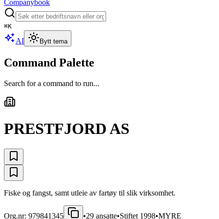
Companybook
⌘
K
AI
Bytt tema
Command Palette
Search for a command to run...
PRESTFJORD AS
Fiske og fangst, samt utleie av fartøy til slik virksomhet.
Org.nr:
979841345
•
29
ansatte
•
Stiftet
1998
•
MYRE