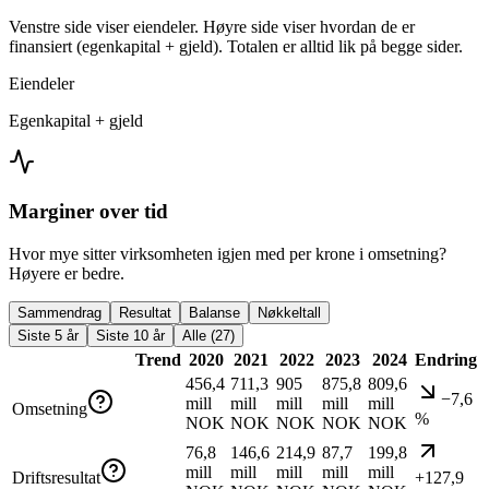
Venstre side viser eiendeler. Høyre side viser hvordan de er
finansiert (egenkapital + gjeld). Totalen er alltid lik på begge sider.
Eiendeler
Egenkapital + gjeld
Marginer over tid
Hvor mye sitter virksomheten igjen med per krone i omsetning?
Høyere er bedre.
Sammendrag
Resultat
Balanse
Nøkkeltall
Siste 5 år
Siste 10 år
Alle (27)
Trend
2020
2021
2022
2023
2024
Endring
456,4
711,3
905
875,8
809,6
−7,6
mill
mill
mill
mill
mill
Omsetning
%
NOK
NOK
NOK
NOK
NOK
76,8
146,6
214,9
87,7
199,8
mill
mill
mill
mill
mill
Driftsresultat
+127,9