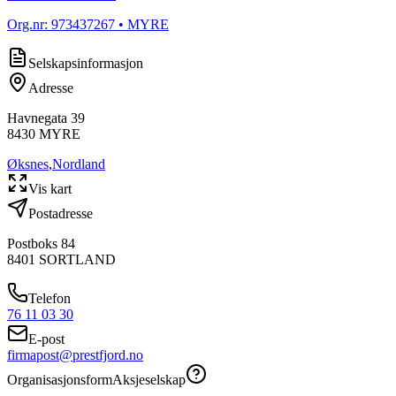
Org.nr:
973437267
• MYRE
Selskapsinformasjon
Adresse
Havnegata 39
8430
MYRE
Øksnes
,
Nordland
Vis kart
Postadresse
Postboks 84
8401
SORTLAND
Telefon
76 11 03 30
E-post
firmapost@prestfjord.no
Organisasjonsform
Aksjeselskap