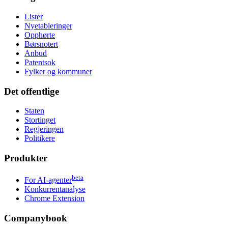
Lister
Nyetableringer
Opphørte
Børsnotert
Anbud
Patentsok
Fylker og kommuner
Det offentlige
Staten
Stortinget
Regjeringen
Politikere
Produkter
beta
For AI-agenter
Konkurrentanalyse
Chrome Extension
Companybook