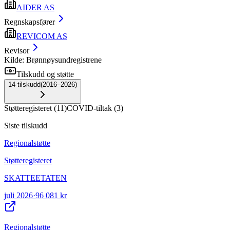
AIDER AS
Regnskapsfører
REVICOM AS
Revisor
Kilde: Brønnøysundregistrene
Tilskudd og støtte
14
tilskudd
(
2016–2026
)
Støtteregisteret
(
11
)
COVID-tiltak
(
3
)
Siste tilskudd
Regionalstøtte
Støtteregisteret
SKATTEETATEN
juli 2026
·
96 081 kr
Regionalstøtte