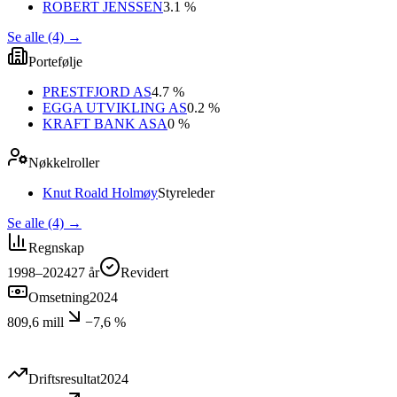
ROBERT JENSSEN
3.1 %
Se alle (4)
→
Portefølje
PRESTFJORD AS
4.7 %
EGGA UTVIKLING AS
0.2 %
KRAFT BANK ASA
0 %
Nøkkelroller
Knut Roald Holmøy
Styreleder
Se alle (4)
→
Regnskap
1998–2024
27
år
Revidert
Omsetning
2024
809,6 mill
−7,6 %
Driftsresultat
2024