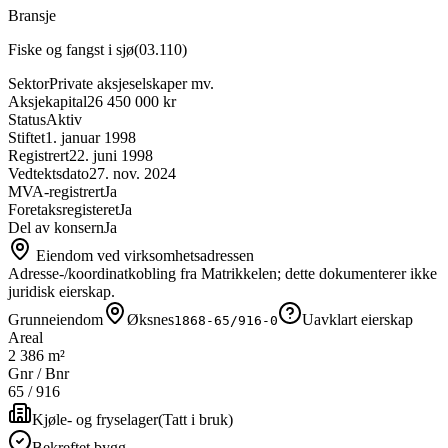
Bransje
Fiske og fangst i sjø
(
03.110
)
Sektor
Private aksjeselskaper mv.
Aksjekapital
26 450 000 kr
Status
Aktiv
Stiftet
1. januar 1998
Registrert
22. juni 1998
Vedtektsdato
27. nov. 2024
MVA-registrert
Ja
Foretaksregisteret
Ja
Del av konsern
Ja
Eiendom ved virksomhetsadressen
Adresse-/koordinatkobling fra Matrikkelen; dette dokumenterer ikke
juridisk eierskap.
Grunneiendom
Øksnes
Uavklart eierskap
1868-65/916-0
Areal
2 386 m²
Gnr / Bnr
65
/
916
Kjøle- og fryselager
(
Tatt i bruk
)
Bekreftet bygg