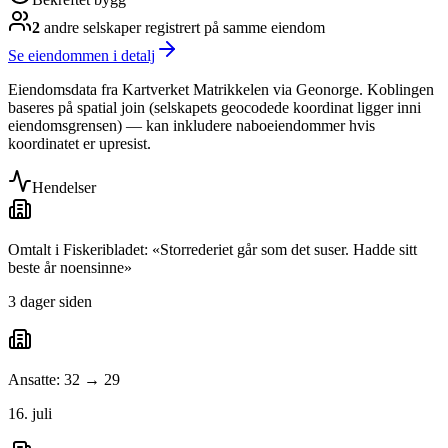
2
andre selskap
er
registrert på samme eiendom
Se eiendommen i detalj
Eiendomsdata fra Kartverket Matrikkelen via Geonorge. Koblingen
baseres på spatial join (selskapets geocodede koordinat ligger inni
eiendomsgrensen) — kan inkludere naboeiendommer hvis
koordinatet er upresist.
Hendelser
Omtalt i Fiskeribladet: «Storrederiet går som det suser. Hadde sitt
beste år noensinne»
3 dager siden
Ansatte: 32 → 29
16. juli