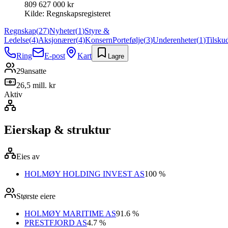
809 627 000 kr
Kilde:
Regnskapsregisteret
Regnskap
(
27
)
Nyheter
(
1
)
Styre &
Ledelse
(
4
)
Aksjonærer
(
4
)
Konsern
Portefølje
(
3
)
Underenheter
(
1
)
Tilsku
Ring
E-post
Kart
Lagre
29
ansatte
26,5 mill. kr
Aktiv
Eierskap & struktur
Eies av
HOLMØY HOLDING INVEST AS
100 %
Største eiere
HOLMØY MARITIME AS
91.6 %
PRESTFJORD AS
4.7 %