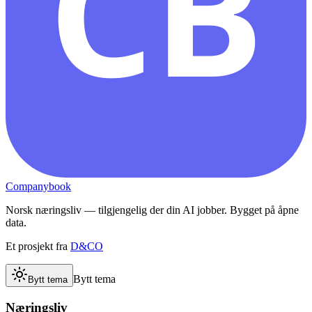
CB
Companybook
Norsk næringsliv — tilgjengelig der din AI jobber. Bygget på åpne
data.
Et prosjekt fra
D&CO
Bytt tema
Bytt tema
Næringsliv