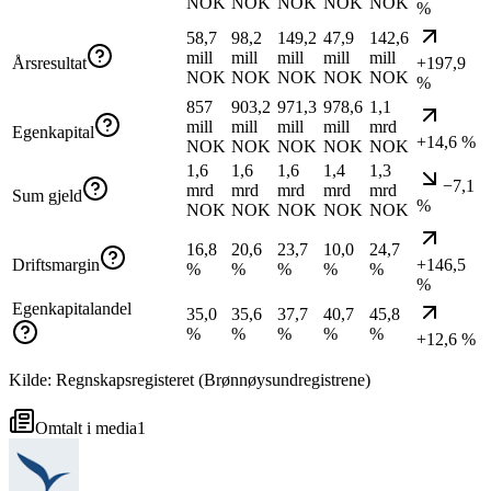
NOK
NOK
NOK
NOK
NOK
%
58,7
98,2
149,2
47,9
142,6
mill
mill
mill
mill
mill
Årsresultat
+197,9
NOK
NOK
NOK
NOK
NOK
%
857
903,2
971,3
978,6
1,1
mill
mill
mill
mill
mrd
Egenkapital
+14,6 %
NOK
NOK
NOK
NOK
NOK
1,6
1,6
1,6
1,4
1,3
−7,1
mrd
mrd
mrd
mrd
mrd
Sum gjeld
%
NOK
NOK
NOK
NOK
NOK
16,8
20,6
23,7
10,0
24,7
Driftsmargin
+146,5
%
%
%
%
%
%
Egenkapitalandel
35,0
35,6
37,7
40,7
45,8
%
%
%
%
%
+12,6 %
Kilde: Regnskapsregisteret (Brønnøysundregistrene)
Omtalt i media
1