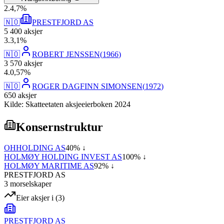
2
.
4,7
%
🇳🇴
PRESTFJORD AS
5 400
aksjer
3
.
3,1
%
🇳🇴
ROBERT JENSSEN
(
1966
)
3 570
aksjer
4
.
0,57
%
🇳🇴
ROGER DAGFINN SIMONSEN
(
1972
)
650
aksjer
Kilde: Skatteetaten aksjeeierboken 2024
Konsernstruktur
OHHOLDING AS
40
% ↓
HOLMØY HOLDING INVEST AS
100
% ↓
HOLMØY MARITIME AS
92
% ↓
PRESTFJORD AS
3
morselskap
er
Eier aksjer i
(
3
)
PRESTFJORD AS