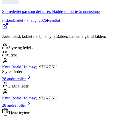
Storrederiet går som det suser. Hadde sitt beste år noensinne
Fiskeribladet
· 7. aug. 2026
Resultat
Automatisk koblet fra åpne nyhetskilder. Lenkene går til kilden.
Styre og ledelse
Styre
Knut Roald Holmøy
(
1972
)
27.5%
Styrets leder
28
andre roller
Daglig leder
Knut Roald Holmøy
(
1972
)
27.5%
28
andre roller
Tjenesteytere