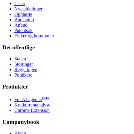
Lister
Nyetableringer
Opphørte
Børsnotert
Anbud
Patentsok
Fylker og kommuner
Det offentlige
Staten
Stortinget
Regjeringen
Politikere
Produkter
beta
For AI-agenter
Konkurrentanalyse
Chrome Extension
Companybook
Blogg