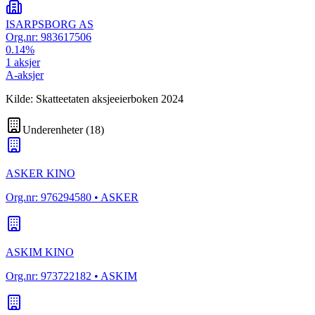
ISARPSBORG AS
Org.nr:
983617506
0.14
%
1
aksjer
A-aksjer
Kilde: Skatteetaten aksjeeierboken 2024
Underenheter
(
18
)
ASKER KINO
Org.nr:
976294580
• ASKER
ASKIM KINO
Org.nr:
973722182
• ASKIM