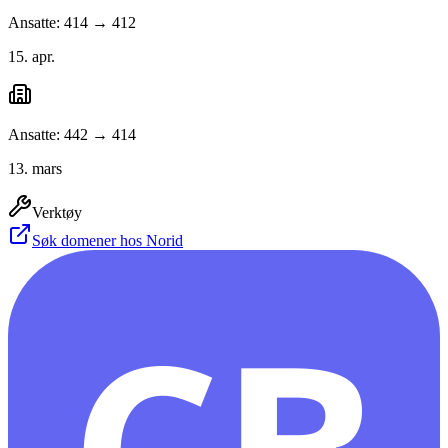
Ansatte: 414 → 412
15. apr.
Ansatte: 442 → 414
13. mars
Verktøy
Søk domener hos Norid
CB