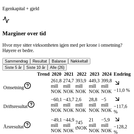
Egenkapital + gjeld
Marginer over tid
Hvor mye sitter virksomheten igjen med per krone i omsetning?
Høyere er bedre.
Sammendrag
Resultat
Balanse
Nøkkeltall
Siste 5 år
Siste 10 år
Alle (26)
Trend
2020
2021
2022
2023
2024
Endring
261,8
274,7
393,9
449,3
399,8
mill
mill
mill
mill
mill
Omsetning
−11,0 %
NOK
NOK
NOK
NOK
NOK
−60,1
−43,7
2,6
28,8
−5
mill
mill
mill
mill
mill
Driftsresultat
−117,6
NOK
NOK
NOK
NOK
NOK
%
−49,1
−44,9
21
−5,9
745
mill
mill
mill
mill
Årsresultat
−128,2
tNOK
NOK
NOK
NOK
NOK
%