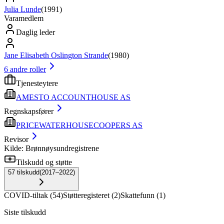
Julia Lunde
(
1991
)
Varamedlem
Daglig leder
Jane Elisabeth Oslington Strande
(
1980
)
6
andre roller
Tjenesteytere
AMESTO ACCOUNTHOUSE AS
Regnskapsfører
PRICEWATERHOUSECOOPERS AS
Revisor
Kilde: Brønnøysundregistrene
Tilskudd og støtte
57
tilskudd
(
2017–2022
)
COVID-tiltak
(
54
)
Støtteregisteret
(
2
)
Skattefunn
(
1
)
Siste tilskudd