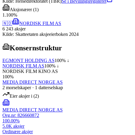
Kilde: Helsedirektoratet (TBR)
Se i Bevillingsregisteret
Aksjonærer
(
1
)
1
.
100
%
🇳🇴
NORDISK FILM AS
6 243
aksjer
Kilde: Skatteetaten aksjeeierboken 2024
Konsernstruktur
EGMONT HOLDING AS
100
% ↓
NORDISK FILM AS
100
% ↓
NORDISK FILM KINO AS
100
%
MEDIA DIRECT NORGE AS
2
morselskap
er
·
1
datterselskap
Eier aksjer i
(
2
)
MEDIA DIRECT NORGE AS
Org.nr:
826660872
100.00
%
5.0K
aksjer
Ordinære aksjer