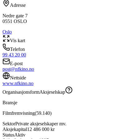
Adresse
Nedre gate 7
0551
OSLO
Oslo
Vis kart
Telefon
99 43 20 00
E-post
post@nfkino.no
Nettside
www.nfkino.no
Organisasjonsform
Aksjeselskap
Bransje
Filmfremvisning
(
59.140
)
Sektor
Private aksjeselskaper mv.
Aksjekapital
12 486 000 kr
Status
Aktiv