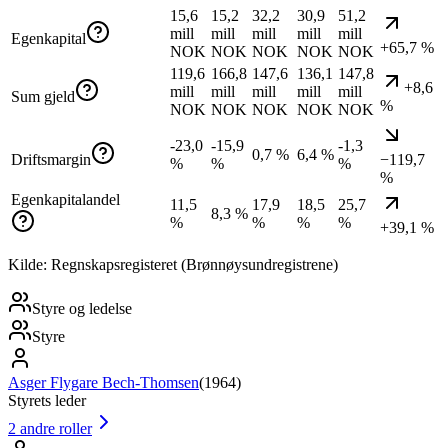
15,6
15,2
32,2
30,9
51,2
mill
mill
mill
mill
mill
Egenkapital
+65,7 %
NOK
NOK
NOK
NOK
NOK
119,6
166,8
147,6
136,1
147,8
+8,6
mill
mill
mill
mill
mill
Sum gjeld
%
NOK
NOK
NOK
NOK
NOK
-23,0
-15,9
-1,3
0,7 %
6,4 %
Driftsmargin
−119,7
%
%
%
%
Egenkapitalandel
11,5
17,9
18,5
25,7
8,3 %
%
%
%
%
+39,1 %
Kilde: Regnskapsregisteret (Brønnøysundregistrene)
Styre og ledelse
Styre
Asger Flygare Bech-Thomsen
(
1964
)
Styrets leder
2
andre roller