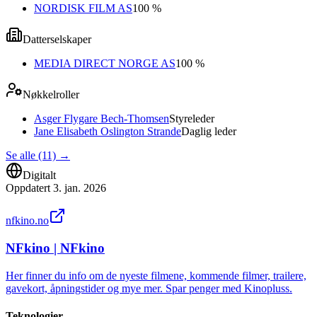
NORDISK FILM AS
100 %
Datterselskaper
MEDIA DIRECT NORGE AS
100 %
Nøkkelroller
Asger Flygare Bech-Thomsen
Styreleder
Jane Elisabeth Oslington Strande
Daglig leder
Se alle (11)
→
Digitalt
Oppdatert
3. jan. 2026
nfkino.no
NFkino | NFkino
Her finner du info om de nyeste filmene, kommende filmer, trailere,
gavekort, åpningstider og mye mer. Spar penger med Kinopluss.
Teknologier