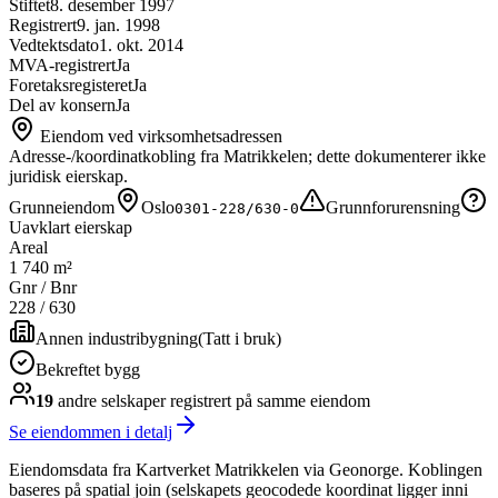
Stiftet
8. desember 1997
Registrert
9. jan. 1998
Vedtektsdato
1. okt. 2014
MVA-registrert
Ja
Foretaksregisteret
Ja
Del av konsern
Ja
Eiendom ved virksomhetsadressen
Adresse-/koordinatkobling fra Matrikkelen; dette dokumenterer ikke
juridisk eierskap.
Grunneiendom
Oslo
Grunnforurensning
0301-228/630-0
Uavklart eierskap
Areal
1 740 m²
Gnr / Bnr
228
/
630
Annen industribygning
(
Tatt i bruk
)
Bekreftet bygg
19
andre selskap
er
registrert på samme eiendom
Se eiendommen i detalj
Eiendomsdata fra Kartverket Matrikkelen via Geonorge. Koblingen
baseres på spatial join (selskapets geocodede koordinat ligger inni