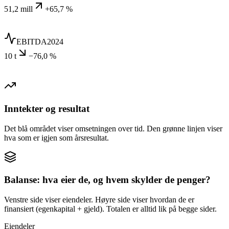
51,2 mill
+65,7 %
EBITDA
2024
10 t
−76,0 %
Inntekter og resultat
Det blå området viser omsetningen over tid. Den grønne linjen viser
hva som er igjen som årsresultat.
Balanse: hva eier de, og hvem skylder de penger?
Venstre side viser eiendeler. Høyre side viser hvordan de er
finansiert (egenkapital + gjeld). Totalen er alltid lik på begge sider.
Eiendeler