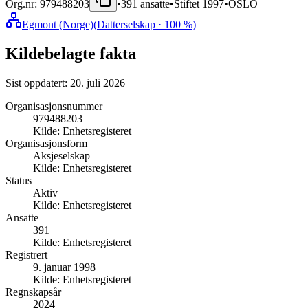
Org.nr:
979488203
•
391
ansatte
•
Stiftet
1997
•
OSLO
Egmont (Norge)
(
Datterselskap
· 100 %
)
Kildebelagte fakta
Sist oppdatert:
20. juli 2026
Organisasjonsnummer
979488203
Kilde:
Enhetsregisteret
Organisasjonsform
Aksjeselskap
Kilde:
Enhetsregisteret
Status
Aktiv
Kilde:
Enhetsregisteret
Ansatte
391
Kilde:
Enhetsregisteret
Registrert
9. januar 1998
Kilde:
Enhetsregisteret
Regnskapsår
2024