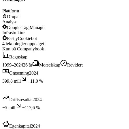
Plattform
Drupal
Analyse
Google Tag Manager
Infrastruktur
Fastly
Cookiebot
4
teknologier
oppdaget
Kun på Companybook
Regnskap
1999–2024
26
år
Morselskap
Revidert
Omsetning
2024
399,8 mill
−11,0 %
Driftsresultat
2024
−5 mill
−117,6 %
Egenkapital
2024