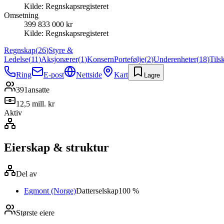
Kilde:
Regnskapsregisteret
Omsetning
399 833 000 kr
Kilde:
Regnskapsregisteret
Regnskap
(
26
)
Styre &
Ledelse
(
11
)
Aksjonærer
(
1
)
Konsern
Portefølje
(
2
)
Underenheter
(
18
)
Tils
Ring
E-post
Nettside
Kart
Lagre
391
ansatte
12,5 mill. kr
Aktiv
Eierskap & struktur
Del av
Egmont (Norge)
Datterselskap
100 %
Største eiere