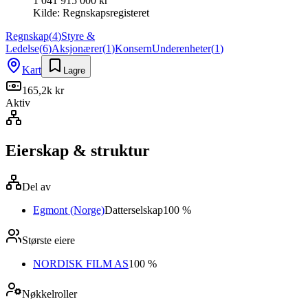
1 041 915 000 kr
Kilde:
Regnskapsregisteret
Regnskap
(
4
)
Styre &
Ledelse
(
6
)
Aksjonærer
(
1
)
Konsern
Underenheter
(
1
)
Kart
Lagre
165,2k kr
Aktiv
Eierskap & struktur
Del av
Egmont (Norge)
Datterselskap
100 %
Største eiere
NORDISK FILM AS
100 %
Nøkkelroller