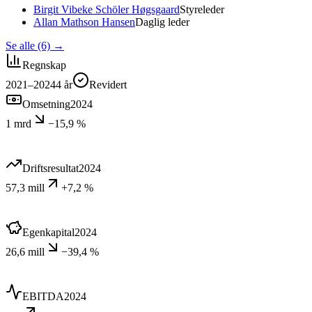
Birgit Vibeke Schöler Høgsgaard
Styreleder
Allan Mathson Hansen
Daglig leder
Se alle (6)
→
Regnskap
2021–2024
4
år
Revidert
Omsetning
2024
1 mrd
−15,9 %
Driftsresultat
2024
57,3 mill
+7,2 %
Egenkapital
2024
26,6 mill
−39,4 %
EBITDA
2024