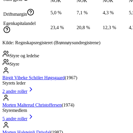
NOK
NOK
NOK
N
5,0 %
7,1 %
4,3 %
5
Driftsmargin
Egenkapitalandel
23,4 %
20,8 %
12,3 %
4
Kilde: Regnskapsregisteret (Brønnøysundregistrene)
Styre og ledelse
Styre
Birgit Vibeke Schöler Høgsgaard
(
1967
)
Styrets leder
2
andre roller
Morten Malterud Christoffersen
(
1974
)
Styremedlem
5
andre roller
Morten Halsteinli Drivdal
(
1987
)