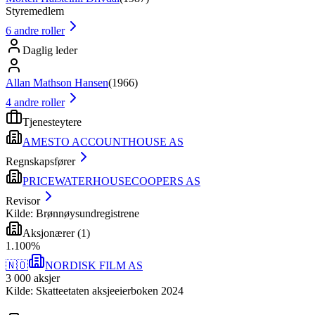
Styremedlem
6
andre roller
Daglig leder
Allan Mathson Hansen
(
1966
)
4
andre roller
Tjenesteytere
AMESTO ACCOUNTHOUSE AS
Regnskapsfører
PRICEWATERHOUSECOOPERS AS
Revisor
Kilde: Brønnøysundregistrene
Aksjonærer
(
1
)
1
.
100
%
🇳🇴
NORDISK FILM AS
3 000
aksjer
Kilde: Skatteetaten aksjeeierboken 2024