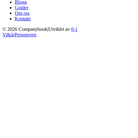
Blogg
Guider
Om oss
Kontakt
©
2026
Companybook
|
Utviklet av
0-1
Vilkår
Personvern