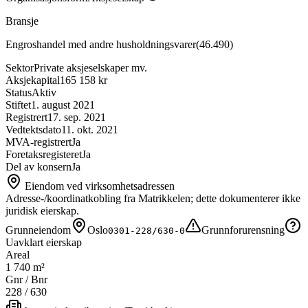
Bransje
Engroshandel med andre husholdningsvarer
(
46.490
)
Sektor
Private aksjeselskaper mv.
Aksjekapital
165 158 kr
Status
Aktiv
Stiftet
1. august 2021
Registrert
17. sep. 2021
Vedtektsdato
11. okt. 2021
MVA-registrert
Ja
Foretaksregisteret
Ja
Del av konsern
Ja
Eiendom ved virksomhetsadressen
Adresse-/koordinatkobling fra Matrikkelen; dette dokumenterer ikke
juridisk eierskap.
Grunneiendom
Oslo
Grunnforurensning
0301-228/630-0
Uavklart eierskap
Areal
1 740 m²
Gnr / Bnr
228
/
630