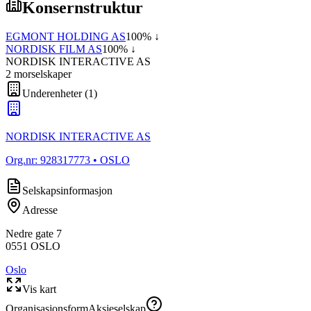
Konsernstruktur
EGMONT HOLDING AS
100
% ↓
NORDISK FILM AS
100
% ↓
NORDISK INTERACTIVE AS
2
morselskap
er
Underenheter
(
1
)
NORDISK INTERACTIVE AS
Org.nr:
928317773
• OSLO
Selskapsinformasjon
Adresse
Nedre gate 7
0551
OSLO
Oslo
Vis kart
Organisasjonsform
Aksjeselskap