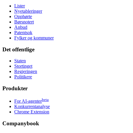
Lister
Nyetableringer
Opphørte
Børsnotert
Anbud
Patentsok
Fylker og kommuner
Det offentlige
Staten
Stortinget
Regjeringen
Politikere
Produkter
beta
For AI-agenter
Konkurrentanalyse
Chrome Extension
Companybook