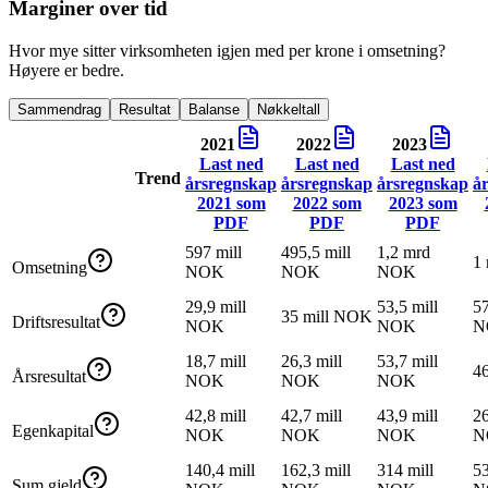
Marginer over tid
Hvor mye sitter virksomheten igjen med per krone i omsetning?
Høyere er bedre.
Sammendrag
Resultat
Balanse
Nøkkeltall
2021
2022
2023
Last ned
Last ned
Last ned
Trend
årsregnskap
årsregnskap
årsregnskap
å
2021
som
2022
som
2023
som
PDF
PDF
PDF
597 mill
495,5 mill
1,2 mrd
1
Omsetning
NOK
NOK
NOK
29,9 mill
53,5 mill
57
35 mill NOK
Driftsresultat
NOK
NOK
N
18,7 mill
26,3 mill
53,7 mill
4
Årsresultat
NOK
NOK
NOK
42,8 mill
42,7 mill
43,9 mill
26
Egenkapital
NOK
NOK
NOK
N
140,4 mill
162,3 mill
314 mill
53
Sum gjeld