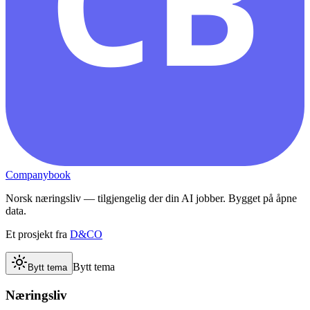
CB
Companybook
Norsk næringsliv — tilgjengelig der din AI jobber. Bygget på åpne
data.
Et prosjekt fra
D&CO
Bytt tema
Bytt tema
Næringsliv