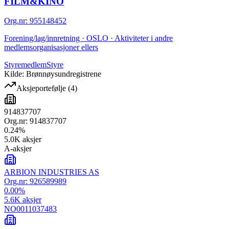
FILM&KINO
Org.nr
:
955148452
Forening/lag/innretning · OSLO · Aktiviteter i andre
medlemsorganisasjoner ellers
Styremedlem
Styre
Kilde: Brønnøysundregistrene
Aksjeportefølje
(
4
)
914837707
Org.nr:
914837707
0.24
%
5.0K
aksjer
A-aksjer
ARBION INDUSTRIES AS
Org.nr:
926589989
0.00
%
5.6K
aksjer
NO0011037483