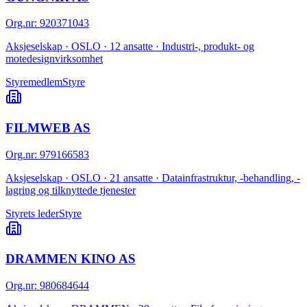
Org.nr
:
920371043
Aksjeselskap · OSLO · 12 ansatte · Industri-, produkt- og
motedesignvirksomhet
Styremedlem
Styre
FILMWEB AS
Org.nr
:
979166583
Aksjeselskap · OSLO · 21 ansatte · Datainfrastruktur, -behandling, -
lagring og tilknyttede tjenester
Styrets leder
Styre
DRAMMEN KINO AS
Org.nr
:
980684644