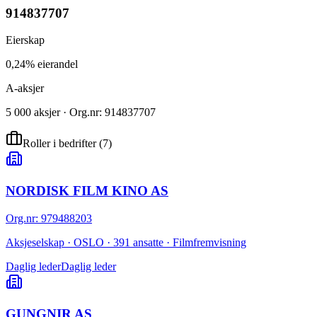
914837707
Eierskap
0,24% eierandel
A-aksjer
5 000 aksjer · Org.nr: 914837707
Roller i bedrifter
(
7
)
NORDISK FILM KINO AS
Org.nr
:
979488203
Aksjeselskap · OSLO · 391 ansatte · Filmfremvisning
Daglig leder
Daglig leder
GUNGNIR AS