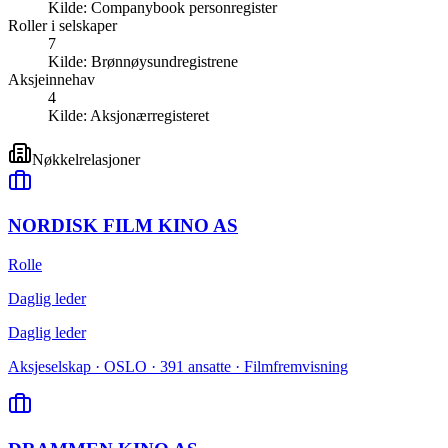
Kilde:
Companybook personregister
Roller i selskaper
7
Kilde:
Brønnøysundregistrene
Aksjeinnehav
4
Kilde:
Aksjonærregisteret
Nøkkelrelasjoner
NORDISK FILM KINO AS
Rolle
Daglig leder
Daglig leder
Aksjeselskap · OSLO · 391 ansatte · Filmfremvisning