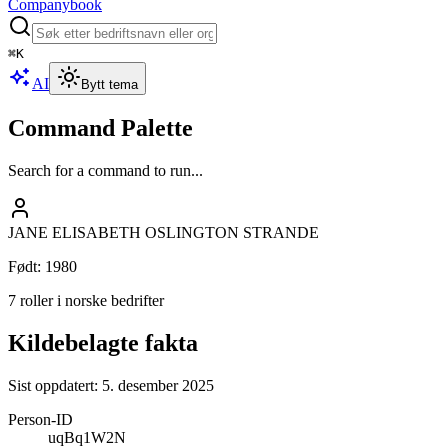
Companybook
⌘
K
AI
Bytt tema
Command Palette
Search for a command to run...
JANE ELISABETH OSLINGTON STRANDE
Født
:
1980
7 roller i norske bedrifter
Kildebelagte fakta
Sist oppdatert:
5. desember 2025
Person-ID
uqBq1W2N