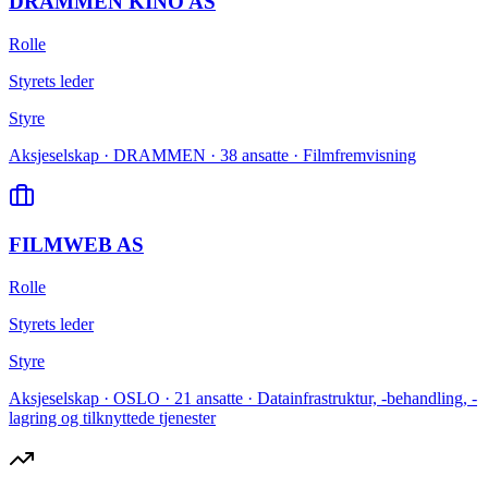
DRAMMEN KINO AS
Rolle
Styrets leder
Styre
Aksjeselskap · DRAMMEN · 38 ansatte · Filmfremvisning
FILMWEB AS
Rolle
Styrets leder
Styre
Aksjeselskap · OSLO · 21 ansatte · Datainfrastruktur, -behandling, -
lagring og tilknyttede tjenester