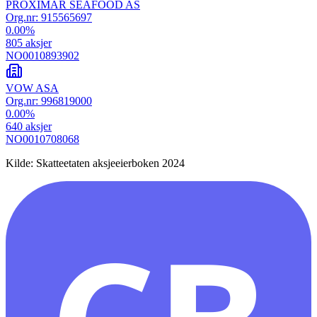
PROXIMAR SEAFOOD AS
Org.nr:
915565697
0.00
%
805
aksjer
NO0010893902
VOW ASA
Org.nr:
996819000
0.00
%
640
aksjer
NO0010708068
Kilde: Skatteetaten aksjeeierboken 2024