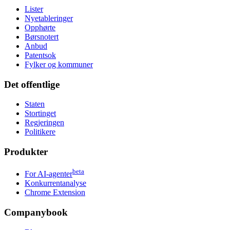
Lister
Nyetableringer
Opphørte
Børsnotert
Anbud
Patentsok
Fylker og kommuner
Det offentlige
Staten
Stortinget
Regjeringen
Politikere
Produkter
beta
For AI-agenter
Konkurrentanalyse
Chrome Extension
Companybook