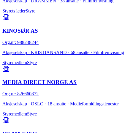
Aksjeselskap · DRAMMEN · 38 ansatte · Filmfremvisning
Styrets leder
Styre
KINOSØR AS
Org.nr
:
988238244
Aksjeselskap · KRISTIANSAND · 68 ansatte · Filmfremvisning
Styremedlem
Styre
MEDIA DIRECT NORGE AS
Org.nr
:
826660872
Aksjeselskap · OSLO · 18 ansatte · Medieformidlingstjenester
Styremedlem
Styre