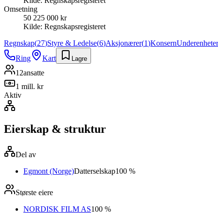
Kilde:
Regnskapsregisteret
Omsetning
50 225 000 kr
Kilde:
Regnskapsregisteret
Regnskap
(
27
)
Styre & Ledelse
(
6
)
Aksjonærer
(
1
)
Konsern
Underenhete
Ring
Kart
Lagre
12
ansatte
1 mill. kr
Aktiv
Eierskap & struktur
Del av
Egmont (Norge)
Datterselskap
100 %
Største eiere
NORDISK FILM AS
100 %