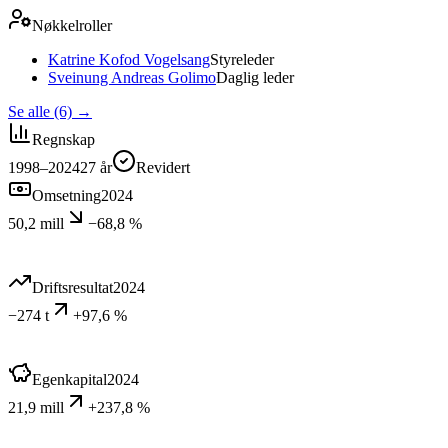
Nøkkelroller
Katrine Kofod Vogelsang
Styreleder
Sveinung Andreas Golimo
Daglig leder
Se alle (6)
→
Regnskap
1998–2024
27
år
Revidert
Omsetning
2024
50,2 mill
−68,8 %
Driftsresultat
2024
−274 t
+97,6 %
Egenkapital
2024
21,9 mill
+237,8 %