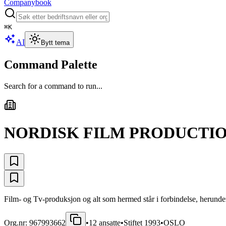
Companybook
⌘
K
AI
Bytt tema
Command Palette
Search for a command to run...
NORDISK FILM PRODUCTIO
Film- og Tv-produksjon og alt som hermed står i forbindelse, herunde
Org.nr:
967993662
•
12
ansatte
•
Stiftet
1993
•
OSLO