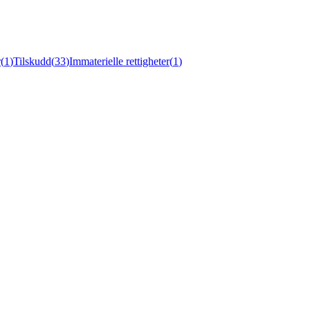
r
(
1
)
Tilskudd
(
33
)
Immaterielle rettigheter
(
1
)