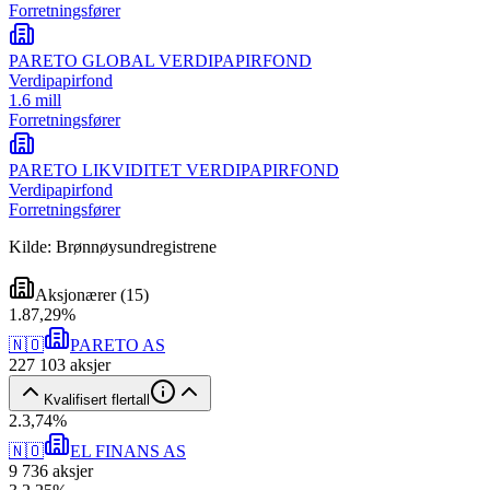
Forretningsfører
PARETO GLOBAL VERDIPAPIRFOND
Verdipapirfond
1.6 mill
Forretningsfører
PARETO LIKVIDITET VERDIPAPIRFOND
Verdipapirfond
Forretningsfører
Kilde: Brønnøysundregistrene
Aksjonærer
(
15
)
1
.
87,29
%
🇳🇴
PARETO AS
227 103
aksjer
Kvalifisert flertall
2
.
3,74
%
🇳🇴
EL FINANS AS
9 736
aksjer