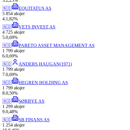
3
.
2,25
%
🇳🇴
EQUITATUS AS
5 854
aksjer
4
.
1,82
%
🇳🇴
VETS INVEST AS
4 725
aksjer
5
.
0,69
%
🇳🇴
PARETO ASSET MANAGEMENT AS
1 799
aksjer
6
.
0,69
%
🇳🇴
ANDERS HAUGAN
(
1971
)
1 799
aksjer
7
.
0,69
%
🇳🇴
HEGREN HOLDING AS
1 799
aksjer
8
.
0,50
%
🇳🇴
SØRBYE AS
1 299
aksjer
9
.
0,48
%
🇳🇴
SB FINANS AS
1 254
aksjer