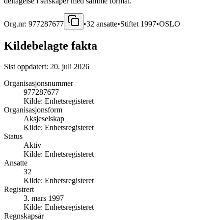
deltagelse i selskaper med samme formål.
Org.nr:
977287677
•
32
ansatte
•
Stiftet
1997
•
OSLO
Kildebelagte fakta
Sist oppdatert:
20. juli 2026
Organisasjonsnummer
977287677
Kilde:
Enhetsregisteret
Organisasjonsform
Aksjeselskap
Kilde:
Enhetsregisteret
Status
Aktiv
Kilde:
Enhetsregisteret
Ansatte
32
Kilde:
Enhetsregisteret
Registrert
3. mars 1997
Kilde:
Enhetsregisteret
Regnskapsår