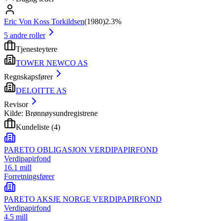
Eric Von Koss Torkildsen
(
1980
)
2.3%
5
andre roller
Tjenesteytere
TOWER NEWCO AS
Regnskapsfører
DELOITTE AS
Revisor
Kilde: Brønnøysundregistrene
Kundeliste
(
4
)
PARETO OBLIGASJON VERDIPAPIRFOND
Verdipapirfond
16.1 mill
Forretningsfører
PARETO AKSJE NORGE VERDIPAPIRFOND
Verdipapirfond
4.5 mill