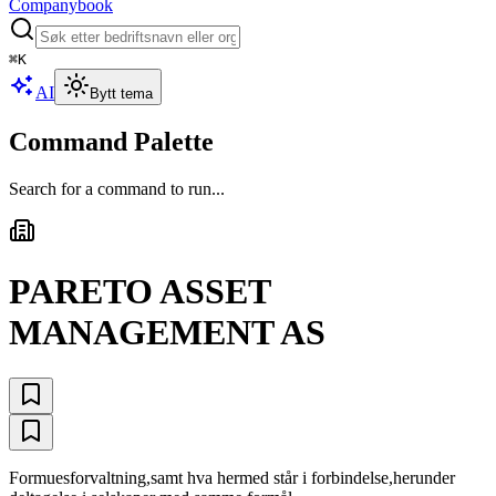
Companybook
⌘
K
AI
Bytt tema
Command Palette
Search for a command to run...
PARETO ASSET
MANAGEMENT AS
Formuesforvaltning,samt hva hermed står i forbindelse,herunder