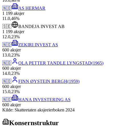
10
.
0,46
%
🇳🇴
AS HERMAR
1 199
aksjer
11
.
0,46
%
🇸🇪
BANDEJA INVEST AB
1 199
aksjer
12
.
0,23
%
🇳🇴
ZEKIRI INVEST AS
600
aksjer
13
.
0,23
%
🇳🇴
OLA PETTER TANDLE LYNGSTAD
(
1965
)
600
aksjer
14
.
0,23
%
🇳🇴
FINN ØYSTEIN BERGH
(
1959
)
600
aksjer
15
.
0,23
%
🇳🇴
HANA INVESTERING AS
600
aksjer
Kilde: Skatteetaten aksjeeierboken 2024
Konsernstruktur