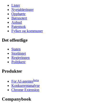
Lister
Nyetableringer
Opphørte
Børsnotert
Anbud
Patentsok
Fylker og kommuner
Det offentlige
Staten
Stortinget
Regjeringen
Politikere
Produkter
beta
For AI-agenter
Konkurrentanalyse
Chrome Extension
Companybook