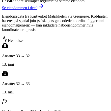
507
andre selskap
er
registrert på samme eiendom
Se eiendommen i detalj
Eiendomsdata fra Kartverket Matrikkelen via Geonorge. Koblingen
baseres på spatial join (selskapets geocodede koordinat ligger inni
eiendomsgrensen) — kan inkludere naboeiendommer hvis
koordinatet er upresist.
Hendelser
Ansatte: 33 → 32
13. juni
Ansatte: 32 → 33
13. mai