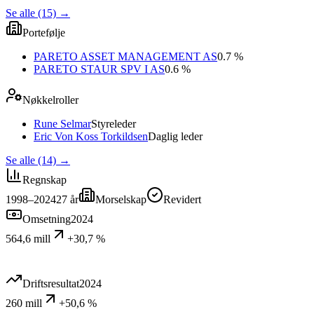
Se alle (15)
→
Portefølje
PARETO ASSET MANAGEMENT AS
0.7 %
PARETO STAUR SPV I AS
0.6 %
Nøkkelroller
Rune Selmar
Styreleder
Eric Von Koss Torkildsen
Daglig leder
Se alle (14)
→
Regnskap
1998–2024
27
år
Morselskap
Revidert
Omsetning
2024
564,6 mill
+30,7 %
Driftsresultat
2024
260 mill
+50,6 %