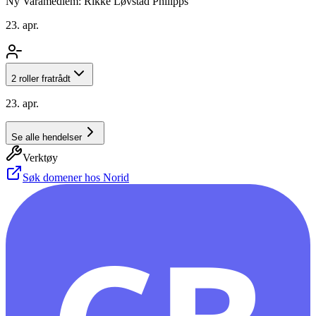
Ny Varamedlem: Rikke Løvstad Philipps
23. apr.
2 roller fratrådt
23. apr.
Se alle hendelser
Verktøy
Søk domener hos Norid