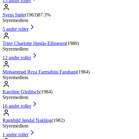
13
andre roller
Svein Støle
(
1963
)
87.3%
Styremedlem
5
andre roller
Trine Charlotte Høgås-Ellingsen
(
1980
)
Styremedlem
12
andre roller
Mohammad Reza Farmahini Farahani
(
1984
)
Styremedlem
Karoline Gleditsch
(
1984
)
Styremedlem
16
andre roller
Ragnhild Jøndal Nakling
(
1982
)
Styremedlem
1
andre roller