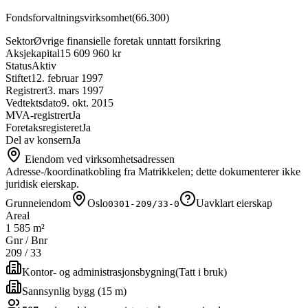
Fondsforvaltningsvirksomhet
(
66.300
)
Sektor
Øvrige finansielle foretak unntatt forsikring
Aksjekapital
15 609 960 kr
Status
Aktiv
Stiftet
12. februar 1997
Registrert
3. mars 1997
Vedtektsdato
9. okt. 2015
MVA-registrert
Ja
Foretaksregisteret
Ja
Del av konsern
Ja
Eiendom ved virksomhetsadressen
Adresse-/koordinatkobling fra Matrikkelen; dette dokumenterer ikke
juridisk eierskap.
Grunneiendom
Oslo
Uavklart eierskap
0301-209/33-0
Areal
1 585 m²
Gnr / Bnr
209
/
33
Kontor- og administrasjonsbygning
(
Tatt i bruk
)
Sannsynlig bygg (15 m)