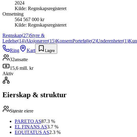
2024
Kilde:
Regnskapsregisteret
Omsetning
564 567 000 kr
Kilde:
Regnskapsregisteret
Regnskap
(
27
)
Styre &
Ledelse
(
14
)
Aksjonærer
(
15
)
Konsern
Portefølje
(
2
)
Underenheter
(
1
)
Kun
Ring
Kart
Lagre
32
ansatte
15,6 mill. kr
Aktiv
Eierskap & struktur
Største eiere
PARETO AS
87.3 %
EL FINANS AS
3.7 %
EQUITATUS AS
2.3 %