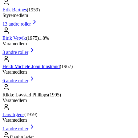
Erik Bartnes
(
1959
)
Styremedlem
13
andre roller
Eirik Vetvik
(
1975
)
1.8%
Varamedlem
3
andre roller
Heidi Michele Joan Innstrand
(
1967
)
Varamedlem
6
andre roller
Rikke Løvstad Philipps
(
1995
)
Varamedlem
Lars Irgens
(
1959
)
Varamedlem
1
andre roller
Daglig leder