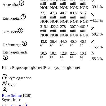
mill
mill
mill
mill
mill
Årsresultat
+39,1 %
NOK
NOK
NOK
NOK
NOK
37,1
47,3
40,7
89,5
51,7
mill
mill
mill
mill
mill
Egenkapital
−42,2 %
NOK
NOK
NOK
NOK
NOK
315,1
422,2
278
307,9
462,5
mill
mill
mill
mill
mill
Sum gjeld
+50,2 %
NOK
NOK
NOK
NOK
NOK
43,8
50,4
44,0
40,0
46,1
Driftsmargin
%
%
%
%
%
+15,2 %
Egenkapitalandel
10,5
10,1
12,8
22,5
10,1
%
%
%
%
%
−55,3 %
Kilde: Regnskapsregisteret (Brønnøysundregistrene)
Styre og ledelse
Styre
Rune Selmar
(
1959
)
Styrets leder