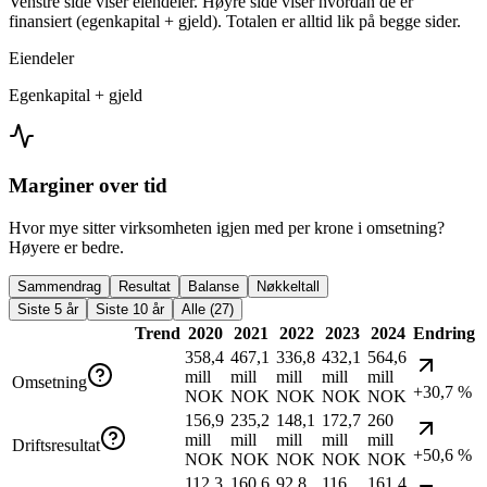
Venstre side viser eiendeler. Høyre side viser hvordan de er
finansiert (egenkapital + gjeld). Totalen er alltid lik på begge sider.
Eiendeler
Egenkapital + gjeld
Marginer over tid
Hvor mye sitter virksomheten igjen med per krone i omsetning?
Høyere er bedre.
Sammendrag
Resultat
Balanse
Nøkkeltall
Siste 5 år
Siste 10 år
Alle (27)
Trend
2020
2021
2022
2023
2024
Endring
358,4
467,1
336,8
432,1
564,6
mill
mill
mill
mill
mill
Omsetning
+30,7 %
NOK
NOK
NOK
NOK
NOK
156,9
235,2
148,1
172,7
260
mill
mill
mill
mill
mill
Driftsresultat
+50,6 %
NOK
NOK
NOK
NOK
NOK
112,3
160,6
92,8
116
161,4