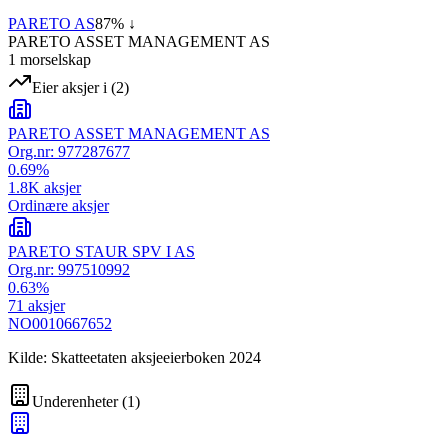
PARETO AS
87
% ↓
PARETO ASSET MANAGEMENT AS
1
morselskap
Eier aksjer i
(
2
)
PARETO ASSET MANAGEMENT AS
Org.nr:
977287677
0.69
%
1.8K
aksjer
Ordinære aksjer
PARETO STAUR SPV I AS
Org.nr:
997510992
0.63
%
71
aksjer
NO0010667652
Kilde: Skatteetaten aksjeeierboken 2024
Underenheter
(
1
)